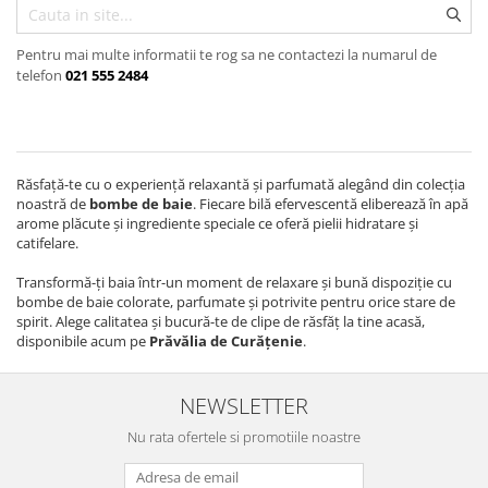
Insecticide
Ceaiuri
Dezinfectante
Pentru mai multe informatii te rog sa ne contactezi la numarul de
Cosmetice
telefon
021 555 2484
Absorbanti de Umiditate & Rezerve
Vopsea Par
Bioactivatori & Tratamente Fose
Ingrijire Par
Septice
Ingrijire corp
Manusi Protectie
Ingrijire maini
Răsfață-te cu o experiență relaxantă și parfumată alegând din colecția
noastră de
bombe de baie
. Fiecare bilă efervescentă eliberează în apă
Ingrijire picioare
Solutii curatare mobila
arome plăcute și ingrediente speciale ce oferă pielii hidratare și
Ingrijire Urechi
catifelare.
Îngrijire Ten
Transformă-ți baia într-un moment de relaxare și bună dispoziție cu
Curatare Intretinere Incaltaminte
bombe de baie colorate, parfumate și potrivite pentru orice stare de
spirit. Alege calitatea și bucură-te de clipe de răsfăț la tine acasă,
Farmaceutice
disponibile acum pe
Prăvălia de Curățenie
.
Gel de Dus
Igiena Orala
NEWSLETTER
Make-up
Nu rata ofertele si promotiile noastre
Fond de ten
Rujuri