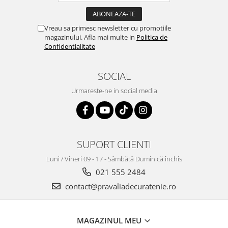
Plasturi
Vreau sa primesc newsletter cu promotiile
Produse incontinenta
magazinului. Afla mai multe in
Politica de
Sampon
Confidentialitate
Sare de baie
SOCIAL
Servetele Umede
Urmareste-ne in social media
SUPORT CLIENTI
Luni / Vineri 09 - 17 - Sâmbătă Duminică închis
021 555 2484
contact@pravaliadecuratenie.ro
MAGAZINUL MEU