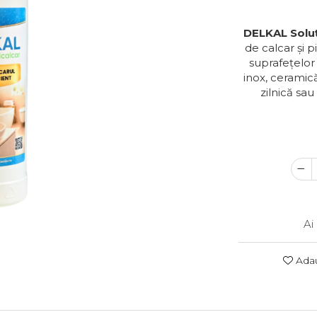
DELKAL Soluț
de calcar și 
suprafețelor 
inox, ceramică,
zilnică sau
Ai
Adau