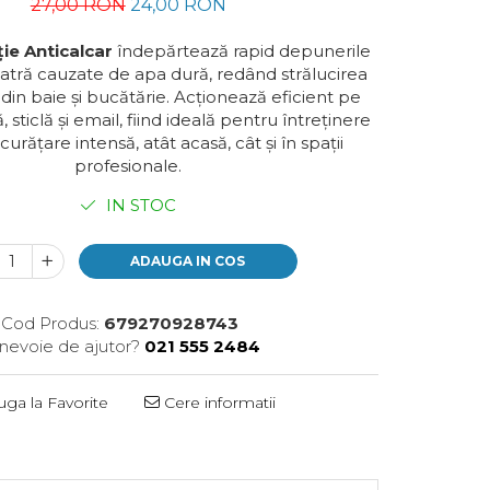
27,00 RON
24,00 RON
ie Anticalcar
îndepărtează rapid depunerile
piatră cauzate de apa dură, redând strălucirea
din baie și bucătărie. Acționează eficient pe
 sticlă și email, fiind ideală pentru întreținere
 curățare intensă, atât acasă, cât și în spații
profesionale.
IN STOC
ADAUGA IN COS
Cod Produs:
679270928743
 nevoie de ajutor?
021 555 2484
ga la Favorite
Cere informatii