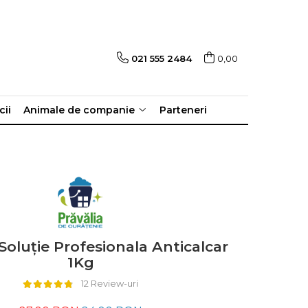
021 555 2484
0,00
cii
Animale de companie
Parteneri
oluție Profesionala Anticalcar
1Kg
12 Review-uri