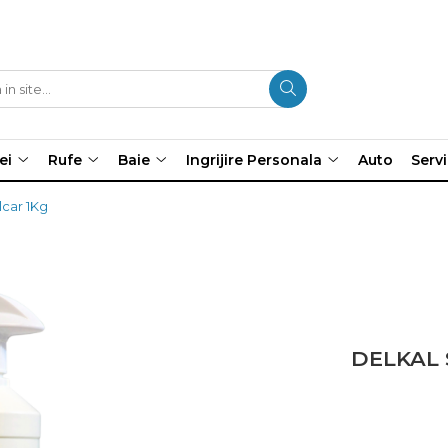
ei
Rufe
Baie
Ingrijire Personala
Auto
Servi
lcar 1Kg
DELKAL S