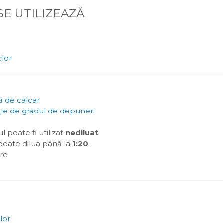
SE UTILIZEAZĂ
lor
ă de calcar
cție de gradul de depuneri
 poate fi utilizat
nediluat
.
poate dilua până la
1:20
.
are
lor