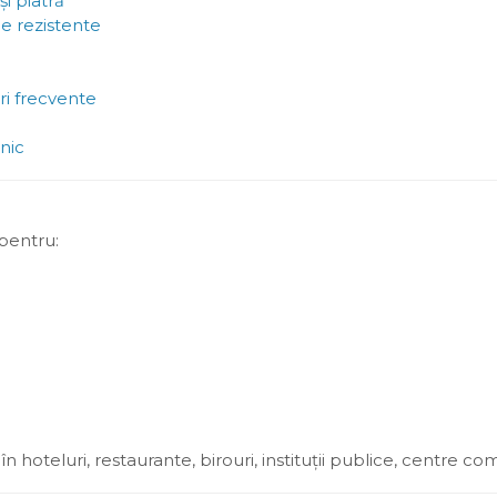
i piatră
le rezistente
ri frecvente
nic
 pentru:
i în hoteluri, restaurante, birouri, instituții publice, centre 