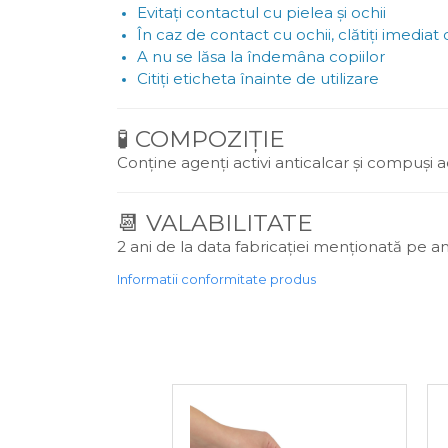
Evitați contactul cu pielea și ochii
În caz de contact cu ochii, clătiți imedia
A nu se lăsa la îndemâna copiilor
Citiți eticheta înainte de utilizare
🧪 COMPOZIȚIE
Conține agenți activi anticalcar și compuși a
📆 VALABILITATE
2 ani de la data fabricației menționată pe a
Informatii conformitate produs