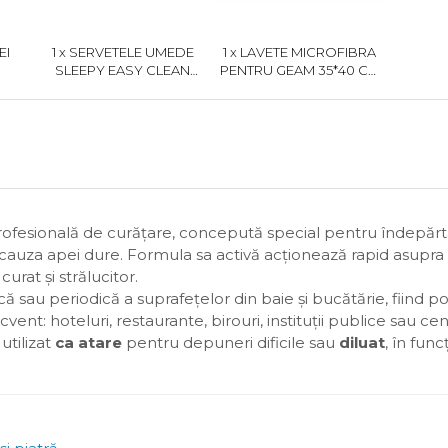
EI
1 x SERVETELE UMEDE
1 x LAVETE MICROFIBRA
SLEEPY EASY CLEAN
PENTRU GEAM 35*40 CM
BLEACH ADDITIVE, 100
MADERO
BUC
rofesională de curățare, concepută special pentru îndepărta
 cauza apei dure. Formula sa activă acționează rapid asupra
rat și strălucitor.
ă sau periodică a suprafețelor din baie și bucătărie, fiind pot
cvent: hoteluri, restaurante, birouri, instituții publice sau c
utilizat
ca atare
pentru depuneri dificile sau
diluat
, în fun