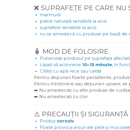
❌ SUPRAFEȚE PE CARE NU 
marmură
piatră naturală sensibilă la acizi
suprafețe sensibile la acizi
nu se amestecă cu produse pe bază de c
🧴 MOD DE FOLOSIRE
Pulverizați produsul pe suprafața afectat
Lăsați să acționeze
10–15 minute
, în fun
Clătiți cu apă rece sau caldă
Pentru depuneri foarte persistente, produsul
Pentru întreținere sau depuneri ușoare, se 
➡️ Nu amestecați cu alte produse de curăț
➡️ Nu amestecați cu clor
⚠️ PRECAUȚII ȘI SIGURANȚĂ
Produs
coroziv
Poate provoca arsuri ale pielii și mucoase