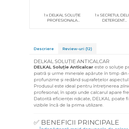
1 x DELKAL SOLUȚIE
1 x SECRETUL DELI
PROFESIONALA
DETERGENT
ANTICALCAR 1KG
PROFESIONAL
UNIVERSAL 1 KG
Descriere
Review-uri
(12)
DELKAL SOLUȚIE ANTICALCAR
DELKAL Soluție Anticalcar
este o soluție p
piatră și urme minerale apărute în timp din
profunzime și redând suprafețelor aspectul cu
Produsul este ideal pentru întreținerea zilnic
profesional, în spații unde calcarul apare fre
Datorită eficienței ridicate, DELKAL poate fi 
vizibile încă de la prima utilizare.
✅ BENEFICII PRINCIPALE