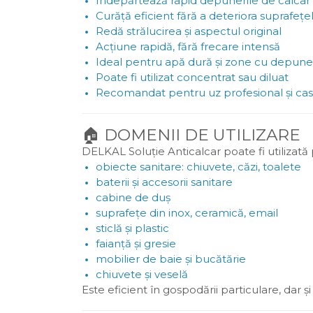
Îndepărtează rapid depunerile de calcar ș
Curăță eficient fără a deteriora suprafețe
Redă strălucirea și aspectul original
Acțiune rapidă, fără frecare intensă
Ideal pentru apă dură și zone cu depune
Poate fi utilizat concentrat sau diluat
Recomandat pentru uz profesional și cas
🏠 DOMENII DE UTILIZARE
DELKAL Soluție Anticalcar poate fi utilizată
obiecte sanitare: chiuvete, căzi, toalete
baterii și accesorii sanitare
cabine de duș
suprafețe din inox, ceramică, email
sticlă și plastic
faianță și gresie
mobilier de baie și bucătărie
chiuvete și veselă
Este eficient în gospodării particulare, dar ș