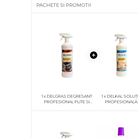
Plasturi
PACHETE SI PROMOTII
Produse incontinenta
Sampon
Sare de baie
Servetele Umede
1 x DELGRAS DEGRESANT
1 x DELKAL SOLUȚ
PROFESIONAL PLITE SI
PROFESIONALA
CUPTOARE 1L
ANTICALCAR 1KG