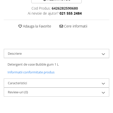
Plasturi
Cod Produs:
6426282590680
Ai nevoie de ajutor?
021 555 2484
Produse incontinenta
Sampon
Adauga la Favorite
Cere informatii
Sare de baie
Servetele Umede
Descriere
Detergent de vase Bubble gum 1 L
Informatii conformitate produs
Caracteristici
Review-uri
(0)