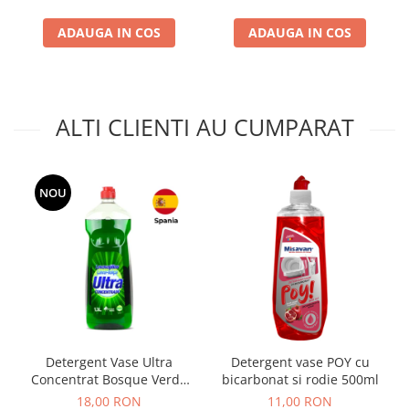
ADAUGA IN COS
ADAUGA IN COS
ALTI CLIENTI AU CUMPARAT
NOU
Detergent Vase Ultra
Detergent vase POY cu
Concentrat Bosque Verde
bicarbonat si rodie 500ml
Spania 1.3L
18,00 RON
11,00 RON