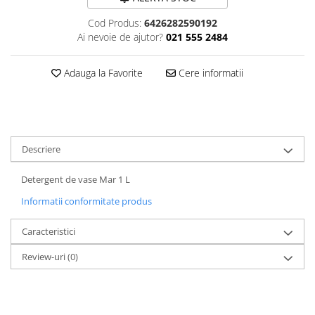
Plasturi
Cod Produs:
6426282590192
Ai nevoie de ajutor?
021 555 2484
Produse incontinenta
Sampon
Adauga la Favorite
Cere informatii
Sare de baie
Servetele Umede
Descriere
Detergent de vase Mar 1 L
Informatii conformitate produs
Caracteristici
Review-uri
(0)