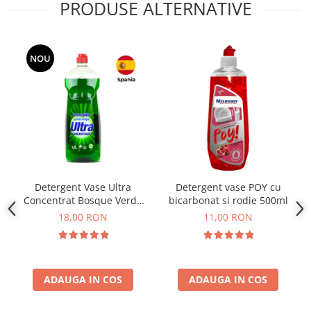
PRODUSE ALTERNATIVE
NOU
Detergent Vase Ultra
Detergent vase POY cu
Concentrat Bosque Verde
bicarbonat si rodie 500ml
Spania 1.3L
18,00 RON
11,00 RON
ADAUGA IN COS
ADAUGA IN COS