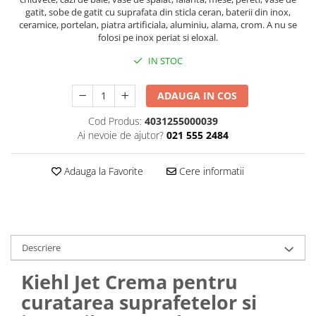
gatit, sobe de gatit cu suprafata din sticla ceran, baterii din inox,
Plasturi
ceramice, portelan, piatra artificiala, aluminiu, alama, crom. A nu se
folosi pe inox periat si eloxal.
Produse incontinenta
IN STOC
Sampon
Sare de baie
ADAUGA IN COS
Servetele Umede
Cod Produs:
4031255000039
Ai nevoie de ajutor?
021 555 2484
Adauga la Favorite
Cere informatii
Descriere
Kiehl Jet Crema pentru
curatarea suprafetelor si