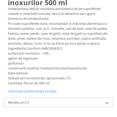
inoxurilor 500 ml
Indeparteaza delicat murdaria persistenta de pe suprafetele
netede si obiectele lucioase, fara a le deteriora sau zgaria.
Domeniu de intrebuintare:
Pe toate suprafetele dure, recomandat in industria alimentara si
domenii sanitare, cum ar fi: chiuvete, cazi de baie, vase de spalat,
faianta, mese, pereti, vase de gatit, sobe de gatit cu suprafata din
sticla ceran, baterii din inox, ceramice, portelan, piatra artificiala,
aluminiu, alama, crom. A nu se folosi pe inox periat si eloxal.
Ingrediente (conform 648/2004/EC):
surfactanti nonionici - <5%
agenti de ingrosare
parfumuri
conservanti (methyl-/methylchloroisothiazolinone)
Date tehnice:
Valoare pH (concentrat): aproximativ 7,5
Cantitate: flacon de 500 ml.
Informatii conformitate produs
Review-uri
(1)