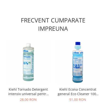
FRECVENT CUMPARATE
IMPREUNA
Kiehl Tornado Detergent
Kiehl Econa Concentrat
intensiv universal pentru
general Eco Cleaner 1000
curatenia de intretinere a
ml
28,00 RON
51,00 RON
tuturor suprafetelor