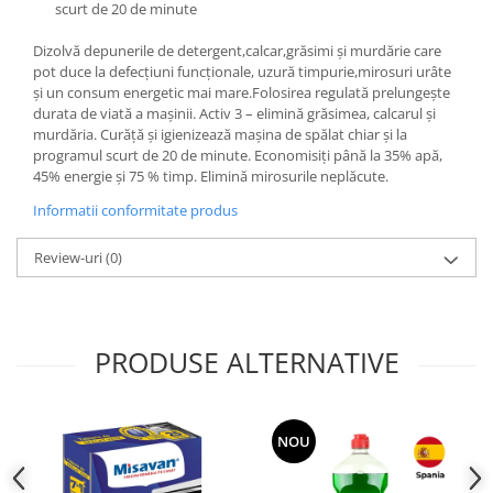
scurt de 20 de minute
Dizolvă depunerile de detergent,calcar,grăsimi şi murdărie care
pot duce la defecţiuni funcţionale, uzură timpurie,mirosuri urâte
şi un consum energetic mai mare.Folosirea regulată prelungeşte
durata de viată a maşinii. Activ 3 – elimină grăsimea, calcarul şi
murdăria. Curăţă şi igienizează maşina de spălat chiar şi la
programul scurt de 20 de minute. Economisiţi până la 35% apă,
45% energie şi 75 % timp. Elimină mirosurile neplăcute.
Informatii conformitate produs
Review-uri
(0)
PRODUSE ALTERNATIVE
NOU