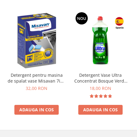
NOU
Detergent pentru masina
Detergent Vase Ultra
de spalat vase Misavan 7in1
Concentrat Bosque Verde
25 tablete
Spania 1.3L
32,00 RON
18,00 RON
ADAUGA IN COS
ADAUGA IN COS