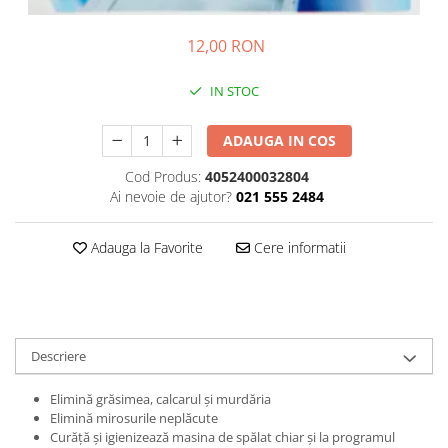
Plasturi
12,00 RON
Produse incontinenta
Sampon
IN STOC
Sare de baie
ADAUGA IN COS
Servetele Umede
Cod Produs:
4052400032804
Ai nevoie de ajutor?
021 555 2484
Adauga la Favorite
Cere informatii
Descriere
Elimină grăsimea, calcarul şi murdăria
Elimină mirosurile neplăcute
Curăţă şi igienizează masina de spălat chiar şi la programul