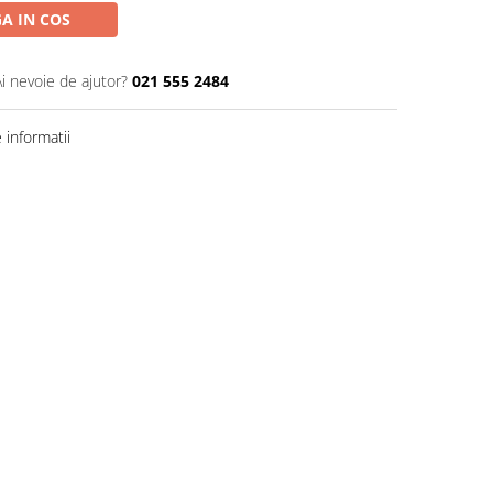
A IN COS
Ai nevoie de ajutor?
021 555 2484
informatii