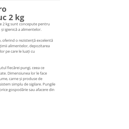
ro
uc 2 kg
de 2 kg sunt concepute pentru
 și igienică a alimentelor.
e, oferind o rezistență excelentă
țimii alimentelor, depozitarea
r pe care le luați cu
tul fiecărei pungi, ceea ce
ate. Dimensiunea lor le face
egume, carne și produse de
istem simplu de sigilare. Pungile
orice gospodărie sau afacere din