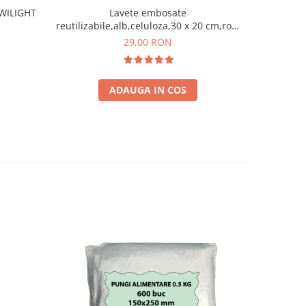
WILIGHT
Lavete embosate
Burete Mag
reutilizabile,alb,celuloza,30 x 20 cm,rola
75 bucati
29,00 RON
ADAUGA IN COS