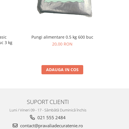
asic
Pungi alimentare 0.5 kg 600 buc
Pungi Ali
c 3 kg
20,00 RON
ADAUGA IN COS
SUPORT CLIENTI
Luni / Vineri 09 - 17 - Sâmbătă Duminică închis
021 555 2484
contact@pravaliadecuratenie.ro