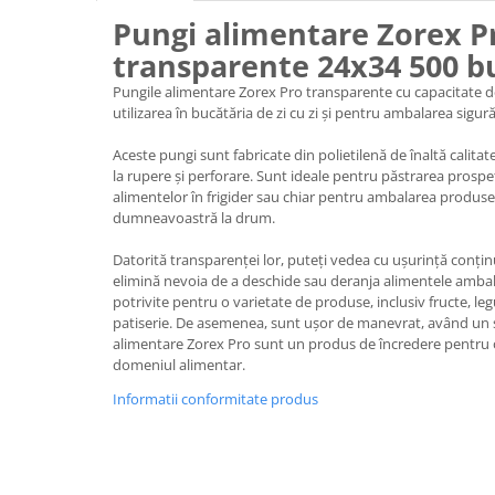
Pungi alimentare Zorex P
Plasturi
transparente 24x34 500 b
Produse incontinenta
Pungile alimentare Zorex Pro transparente cu capacitate 
Sampon
utilizarea în bucătăria de zi cu zi și pentru ambalarea sigură
Sare de baie
Aceste pungi sunt fabricate din polietilenă de înaltă calitat
Servetele Umede
la rupere și perforare. Sunt ideale pentru păstrarea prospe
alimentelor în frigider sau chiar pentru ambalarea produselo
dumneavoastră la drum.
Datorită transparenței lor, puteți vedea cu ușurință conținu
elimină nevoia de a deschide sau deranja alimentele ambal
potrivite pentru o varietate de produse, inclusiv fructe, l
patiserie. De asemenea, sunt ușor de manevrat, având un s
alimentare Zorex Pro sunt un produs de încredere pentru 
domeniul alimentar.
Informatii conformitate produs