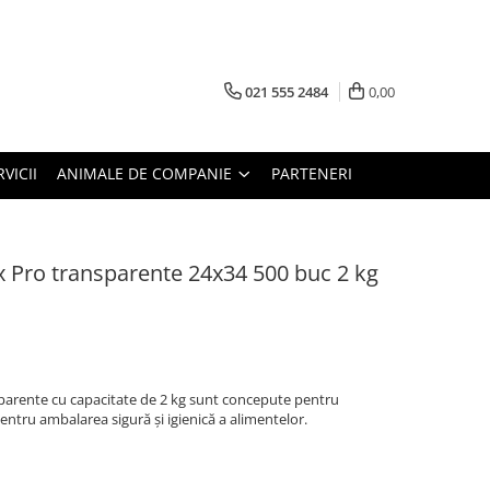
021 555 2484
0,00
RVICII
ANIMALE DE COMPANIE
PARTENERI
x Pro transparente 24x34 500 buc 2 kg
parente cu capacitate de 2 kg sunt concepute pentru
i pentru ambalarea sigură și igienică a alimentelor.