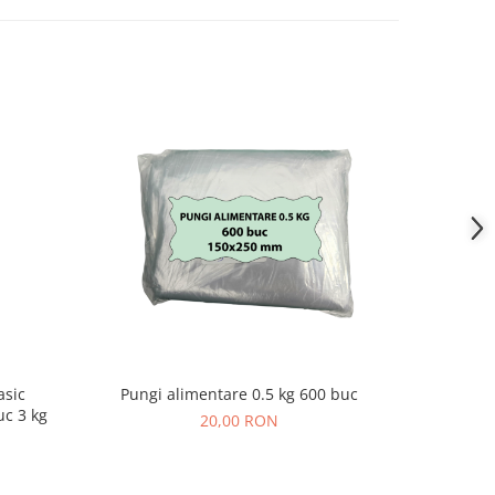
asic
Pungi alimentare 0.5 kg 600 buc
Pungi Ali
c 3 kg
20,00 RON