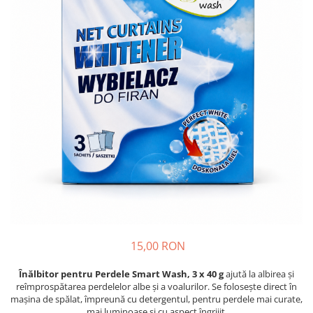
Absorbanti de Umiditate & Rezerve
Ceaiuri
Bioactivatori & Tratamente Fose
Septice
Cosmetice
Manusi Protectie
Vopsea Par
Ingrijire Par
Solutii curatare mobila
Ingrijire corp
Ingrijire maini
Ingrijire picioare
Ingrijire Urechi
Îngrijire Ten
Curatare Intretinere Incaltaminte
Farmaceutice
Gel de Dus
15,00 RON
Igiena Orala
Make-up
Înălbitor pentru Perdele Smart Wash, 3 x 40 g
ajută la albirea și
reîmprospătarea perdelelor albe și a voalurilor. Se folosește direct în
Fond de ten
mașina de spălat, împreună cu detergentul, pentru perdele mai curate,
mai luminoase și cu aspect îngrijit.
Rujuri