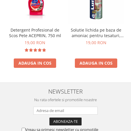
Detergent Profesional de
Solutie lichida pe baza de
Scos Pete ACEPRIN, 750 ml
amoniac pentru tesaturi,
covoare, mochete LUMINIA
19,00 RON
19,00 RON
ULTRA FORTE , 750ml
ADAUGA IN COS
ADAUGA IN COS
NEWSLETTER
Nu rata ofertele si promotiile noastre
Vreau sa primesc newsletter cu promotiile