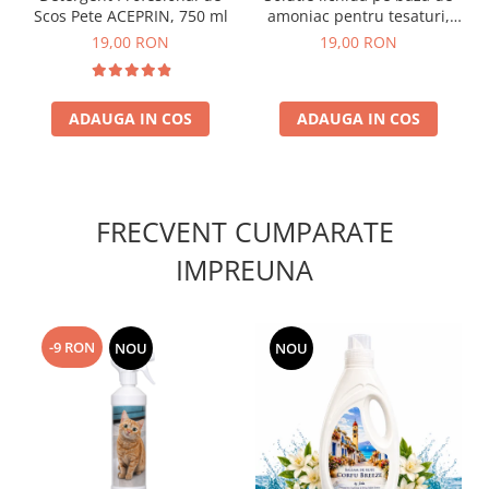
Scos Pete ACEPRIN, 750 ml
amoniac pentru tesaturi,
covoare, mochete LUMINIA
19,00 RON
19,00 RON
ULTRA FORTE , 750ml
ADAUGA IN COS
ADAUGA IN COS
FRECVENT CUMPARATE
IMPREUNA
-9 RON
NOU
NOU