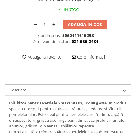
Plasturi
IN STOC
Produse incontinenta
ADAUGA IN COS
Sampon
Cod Produs:
5060411615298
Sare de baie
Ai nevoie de ajutor?
021 555 2484
Servetele Umede
Adauga la Favorite
Cere informatii
Descriere
Înălbitor pentru Perdele Smart Wash, 3 x 40 g
este un produs
special conceput pentru albirea, curățarea și redarea strălucirii
perdelelor albe. Este ideal pentru perdelele care, în timp, capătă
un aspect tern, gri sau ușor îngălbenit din cauza prafului, fumului,
aburilor, grăsimii din aer sau spălărilor repetate.
Formula ajută la reîmprospătarea perdelelor și la obținerea unui