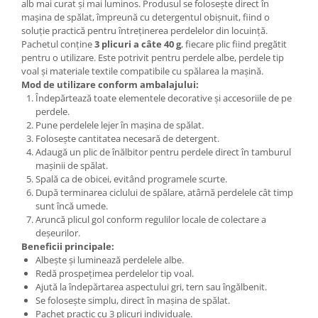
alb mai curat și mai luminos. Produsul se folosește direct în
mașina de spălat, împreună cu detergentul obișnuit, fiind o
soluție practică pentru întreținerea perdelelor din locuință.
Pachetul conține
3 plicuri a câte 40 g
, fiecare plic fiind pregătit
pentru o utilizare. Este potrivit pentru perdele albe, perdele tip
voal și materiale textile compatibile cu spălarea la mașină.
Mod de utilizare conform ambalajului:
Îndepărtează toate elementele decorative și accesoriile de pe
perdele.
Pune perdelele lejer în mașina de spălat.
Folosește cantitatea necesară de detergent.
Adaugă un plic de înălbitor pentru perdele direct în tamburul
mașinii de spălat.
Spală ca de obicei, evitând programele scurte.
După terminarea ciclului de spălare, atârnă perdelele cât timp
sunt încă umede.
Aruncă plicul gol conform regulilor locale de colectare a
deșeurilor.
Beneficii principale:
Albește și luminează perdelele albe.
Redă prospețimea perdelelor tip voal.
Ajută la îndepărtarea aspectului gri, tern sau îngălbenit.
Se folosește simplu, direct în mașina de spălat.
Pachet practic cu 3 plicuri individuale.