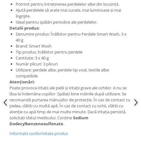
Potrivit pentru întreținerea perdelelor albe din locuință.
Ajută perdelele să arate mai curate, mai luminoase și mai
îngrijite.
Ideal pentru spălări periodice ale perdelelor.
Detalii produs:
Denumire produs: Înălbitor pentru Perdele Smart Wash, 3 x
40 g
Brand: Smart Wash
Tip produs: înălbitor pentru perdele
Cantitate: 3 x 40 g
Număr plicuri: 3 plicuri
Utilizare: perdele albe, perdele tip voal, textile albe
compatibile
Atenționări:
Poate provoca iritații ale pielii și iritații grave ale ochilor. A nu se
lăsa la îndemâna copiilor. Spălați bine mâinile după utilizare. Se
recomandă purtarea mănușilor de protecție. În caz de contact cu
pielea, clătiți cu multă apă. În caz de contact cu ochii, clătiți cu
atenție cu apă timp de mai multe minute. Dacă iritația persistă,
solicitați sfatul medicului. Conține
Sodium
Dodecylbenzenesulfonate
.
Informatii conformitate produs