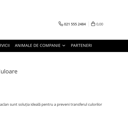
021 555 2484
0,00
RVICII
ANIMALE DE COMPANIE
PARTENERI
Culoare
clan sunt soluția ideală pentru a preveni transferul culorilor