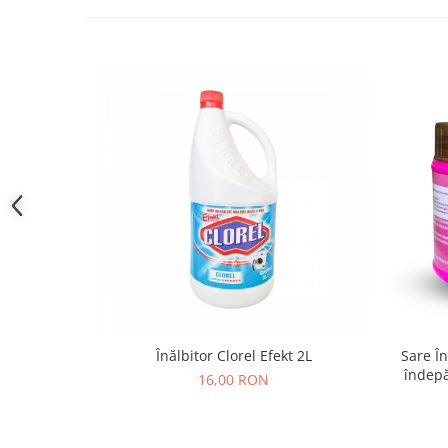
Înălbitor Clorel Efekt 2L
Sare În
îndepă
16,00 RON