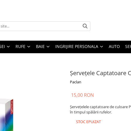
SEI
RUFE
BAIE
INGRIJIRE PERSONALA
AUTO
SE
Șervețele Captatoare 
Paclan
15,00 RON
Șervețelele captatoare de culoare Pa
în timpul spălării rufelor.
STOC EPUIZAT