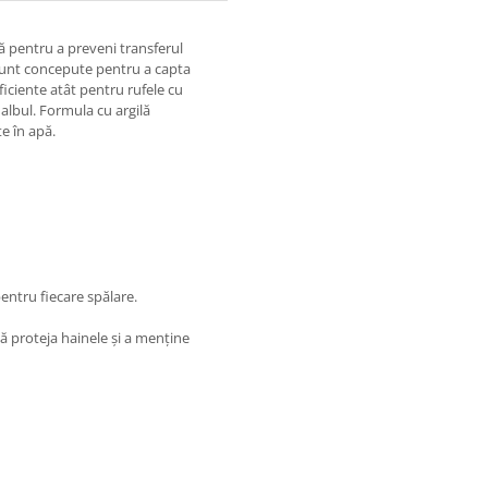
ă pentru a preveni transferul
e sunt concepute pentru a capta
ficiente atât pentru rufele cu
 albul. Formula cu argilă
e în apă.
entru fiecare spălare.
ă proteja hainele și a menține