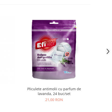
Pliculete antimolii cu parfum de
Solutie an
lavanda, 24 buc/set
21,00 RON