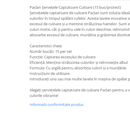
Paclan Șervețele Captatoare Culoare (15 buc/protect)
Plasturi
Șervețelele captatoare de culoare Paclan sunt soluția ideal
Produse incontinenta
culorilor în timpul spălării rufelor. Aceste lavete inovativ
excesul de culoare și a menține strălucirea hainelor. Sunt e
Sampon
culori mixte, cât și pentru cele în culori deschise, reînnoind
Sare de baie
absoarbe excesul de culoare, murdăria și grăsimea dizolvat
Servetele Umede
Caracteristici cheie:
Număr bucăți: 15 per set
Funcție: Captarea excesului de culoare
Eficiență: Menține strălucirea culorilor și reînnoiește albul
Formula: Cu argilă pentru absorbția culorii și a murdăriei
Instrucțiuni de utilizare:
Introduceți una sau mai multe lavete în mașina de spălat p
Alegeți șervețelele captatoare de culoare Paclan pentru a v
culorile vibrante!
Informatii conformitate produs