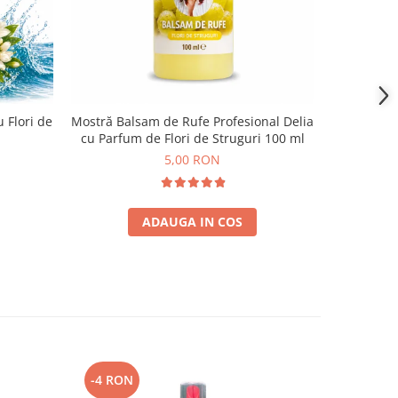
 Flori de
Mostră Balsam de Rufe Profesional Delia
Spray N
cu Parfum de Flori de Struguri 100 ml
Misavan
5,00 RON
ADAUGA IN COS
-4 RON