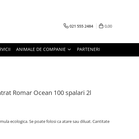
021 555 2484
0,00
RVICII
ANIMALE DE COMPANIE
PARTENERI
trat Romar Ocean 100 spalari 2l
mula ecologica. Se poate folosi ca atare sau diluat. Cantitate