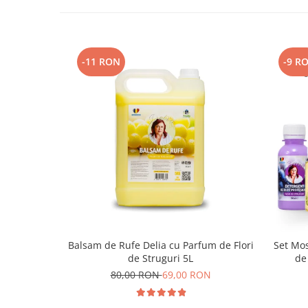
-11 RON
-9 R
Balsam de Rufe Delia cu Parfum de Flori
Set Mos
de Struguri 5L
de
80,00 RON
69,00 RON