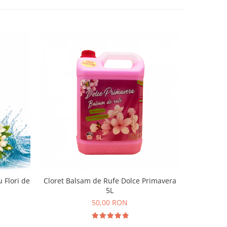
 Flori de
Cloret Balsam de Rufe Dolce Primavera
Crema de
5L
50,00 RON