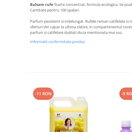
Balsam rufe
foarte concentrat, formula ecologica. Se poate
Plasturi
Cantitate pentru 100 spalari.
Produse incontinenta
Parfum pesistent si indelungat. Rufele raman catifelate si m
Sampon
sferturi din capac la ultima clatire, in compartimentul cor
parfum si catifelare dublati doza mentionata mai sus.
Sare de baie
Informatii conformitate produs
Servetele Umede
-11 RON
-9 R