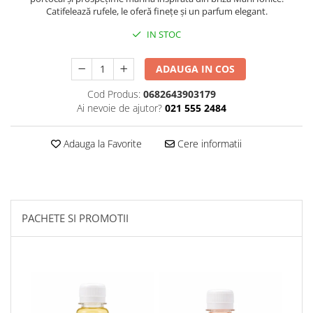
Catifelează rufele, le oferă finețe și un parfum elegant.
Plasturi
IN STOC
Produse incontinenta
Sampon
ADAUGA IN COS
Sare de baie
Cod Produs:
0682643903179
Servetele Umede
Ai nevoie de ajutor?
021 555 2484
Adauga la Favorite
Cere informatii
PACHETE SI PROMOTII