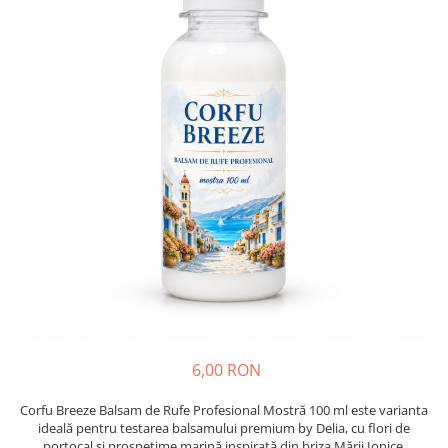
Insecticide
Ceaiuri
Dezinfectante
Cosmetice
Absorbanti de Umiditate & Rezerve
Vopsea Par
Bioactivatori & Tratamente Fose
Ingrijire Par
Septice
Ingrijire corp
Manusi Protectie
Ingrijire maini
Ingrijire picioare
Solutii curatare mobila
Ingrijire Urechi
Îngrijire Ten
Curatare Intretinere Incaltaminte
Farmaceutice
Gel de Dus
Igiena Orala
6,00 RON
Make-up
Corfu Breeze Balsam de Rufe Profesional Mostră 100 ml este varianta
Fond de ten
ideală pentru testarea balsamului premium by Delia, cu flori de
portocal și prospețime marină inspirată din briza Mării Ionice.
Rujuri