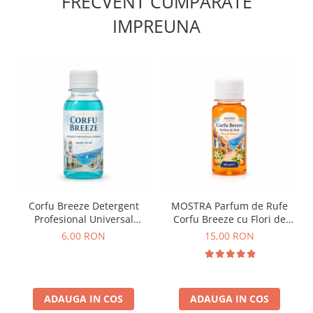
FRECVENT CUMPARATE
IMPREUNA
Corfu Breeze Detergent
MOSTRA Parfum de Rufe
Profesional Universal
Corfu Breeze cu Flori de
Mostră 100 ml
Portocal by Delia 50 ml
6,00 RON
15,00 RON
ADAUGA IN COS
ADAUGA IN COS