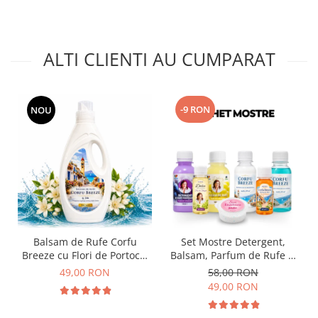
ALTI CLIENTI AU CUMPARAT
-9 RON
NOU
Balsam de Rufe Corfu
Set Mostre Detergent,
Breeze cu Flori de Portocal
Balsam, Parfum de Rufe și
by Delia 2L
Sare Înălbire Delia
49,00 RON
58,00 RON
49,00 RON