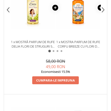
1 x MOSTRĂ PARFUM DE RUFE
1 x MOSTRA PARFUM DE RUFE
1 x 
DELIA FLORI DE STRUGURI 50
CORFU BREEZE CU FLORI DE
DE
ML
PORTOCAL BY DELIA 50 ML
58,00 RON
49,00 RON
Economisesti 15.5%
CUMPARA-LE IMPREUNA