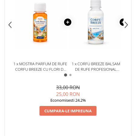
1 x MOSTRA PARFUM DE RUFE
1 x CORFU BREEZE BALSAM
CORFU BREEZE CU FLORI DE
DE RUFE PROFESIONAL
DET
PORTOCAL BY DELIA 50 ML
MOSTRĂ 100 ML
UNIV
33,00 RON
25,00 RON
Economisesti 24.2%
CUMPARA-LE IMPREUNA