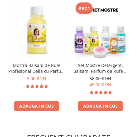
-9 RON
Mostră Balsam de Rufe
Set Mostre Detergent,
Profesional Delia cu Parfum
Balsam, Parfum de Rufe și
de Flori de Struguri 100 ml
Sare Înălbire Delia
5,00 RON
58,00 RON
49,00 RON
ADAUGA IN COS
ADAUGA IN COS