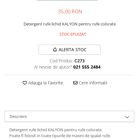
Plasturi
35,00 RON
Produse incontinenta
Detergent rufe lichid KALYON pentru rufe colorate
Sampon
STOC EPUIZAT
Sare de baie
Servetele Umede
ALERTA STOC
Cod Produs:
C273
Ai nevoie de ajutor?
021 555 2484
Adauga la Favorite
Cere informatii
Descriere
Detergent rufe lichid KALYON pentru rufe colorate.
Poate fi folosit in toate tipurile de masini de spalat rufe.