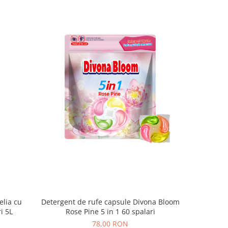
elia cu
Detergent de rufe capsule Divona Bloom
PUROX Hy
i 5L
Rose Pine 5 in 1 60 spalari
78,00 RON