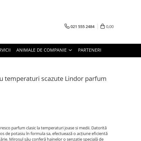
021 555 2484
0,00
RVICII
ANIMALE DE COMPANIE
PARTENERI
ru temperaturi scazute Lindor parfum
resco parfum clasic la temperaturi joase si medii. Datorită
s de potasiu în formula sa, efectuează o acțiune eficientă
ărie. Mirosul său conferă hainelor o senzație specială de