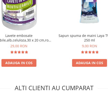
Lavete embosate
Sapun spuma de maini Laya T
abile,alb,celuloza,30 x 20 cm,rola
250 ml
75 bucati
29,00 RON
9,00 RON
ADAUGA IN COS
ADAUGA IN COS
ALTI CLIENTI AU CUMPARAT