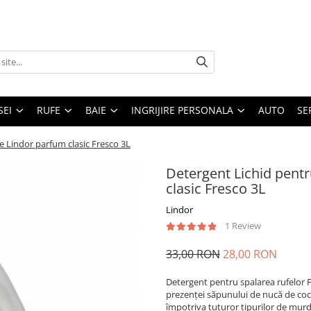
SEI
RUFE
BAIE
INGRIJIRE PERSONALA
AUTO
SE
e Lindor parfum clasic Fresco 3L
Detergent Lichid pent
clasic Fresco 3L
Lindor
1 Review
33,00 RON
28,00 RON
Detergent pentru spalarea rufelor F
prezenței săpunului de nucă de coco
împotriva tuturor tipurilor de murd