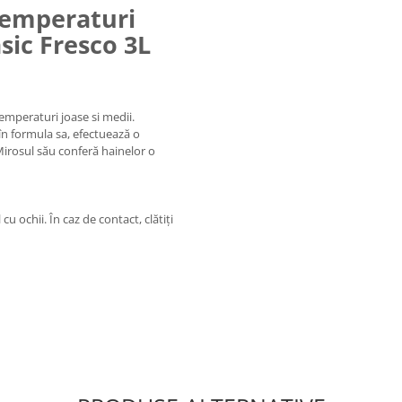
temperaturi
sic Fresco 3L
emperaturi joase si medii.
în formula sa, efectuează o
Mirosul său conferă hainelor o
cu ochii. În caz de contact, clătiți