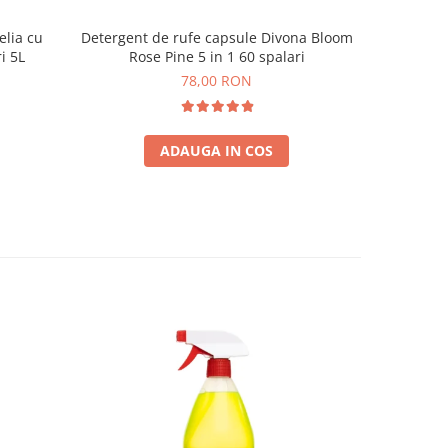
elia cu
Detergent de rufe capsule Divona Bloom
Mostra S
i 5L
Rose Pine 5 in 1 60 spalari
delicat
78,00 RON
ADAUGA IN COS