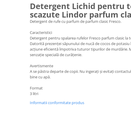
Detergent Lichid pentru 
Plasturi
scazute Lindor parfum cla
Produse incontinenta
Detergent de rufe cu parfum de parfum clasic Fresco.
Sampon
Caracteristici
Sare de baie
Detergent pentru spalarea rufelor Fresco parfum clasic la t
Datorită prezenței săpunului de nucă de cocos de potasiu 
Servetele Umede
acțiune eficientă împotriva tuturor tipurilor de murdărie. 
senzație specială de curățenie.
Avertismente
A se păstra departe de copii. Nu ingerați și evitați contactul 
bine cu apă.
Format
3 litri
Informatii conformitate produs