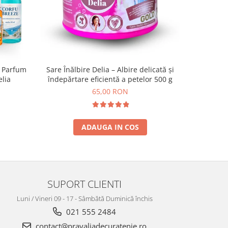
, Parfum
Sare Înălbire Delia – Albire delicată și
PUROX Hy
elia
îndepărtare eficientă a petelor 500 g
65,00 RON
ADAUGA IN COS
SUPORT CLIENTI
Luni / Vineri 09 - 17 - Sâmbătă Duminică închis
021 555 2484
contact@pravaliadecuratenie.ro