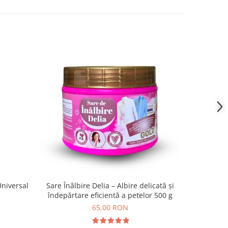
Universal
Sare Înălbire Delia – Albire delicată și
Mostră De
îndepărtare eficientă a petelor 500 g
Delia cu P
65,00 RON