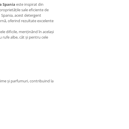
a Spania
este inspirat din
roprietățile sale eficiente de
in Spania, acest detergent
nă, oferind rezultate excelente
le dificile, menținând în același
u rufe albe, cât și pentru cele
zime și parfumuri, contribuind la