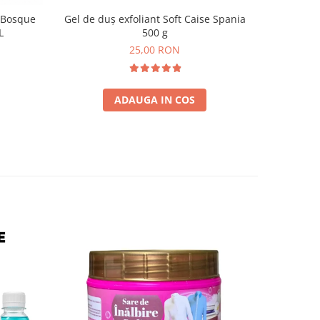
 Bosque
Gel de duș exfoliant Soft Caise Spania
Balsam de 
L
500 g
Spa
25,00 RON
ADAUGA IN COS