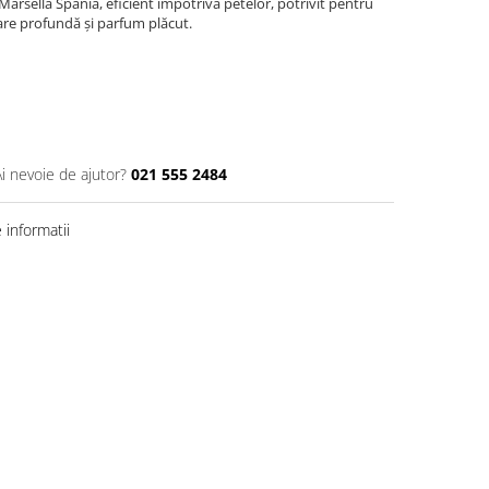
arsella Spania, eficient împotriva petelor, potrivit pentru
țare profundă și parfum plăcut.
Ai nevoie de ajutor?
021 555 2484
informatii