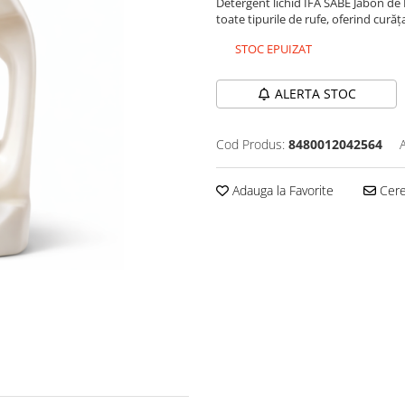
Detergent lichid IFA SABE Jabón de M
toate tipurile de rufe, oferind cură
STOC EPUIZAT
ALERTA STOC
Cod Produs:
8480012042564
Adauga la Favorite
Cere 