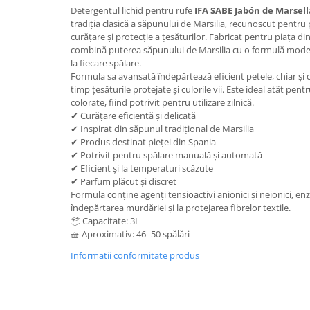
Detergentul lichid pentru rufe
IFA SABE Jabón de Marsell
Plasturi
tradiția clasică a săpunului de Marsilia, recunoscut pentru p
curățare și protecție a țesăturilor. Fabricat pentru piața d
Produse incontinenta
combină puterea săpunului de Marsilia cu o formulă moder
Sampon
la fiecare spălare.
Formula sa avansată îndepărtează eficient petele, chiar și ce
Sare de baie
timp țesăturile protejate și culorile vii. Este ideal atât pentr
colorate, fiind potrivit pentru utilizare zilnică.
Servetele Umede
✔ Curățare eficientă și delicată
✔ Inspirat din săpunul tradițional de Marsilia
✔ Produs destinat pieței din Spania
✔ Potrivit pentru spălare manuală și automată
✔ Eficient și la temperaturi scăzute
✔ Parfum plăcut și discret
Formula conține agenți tensioactivi anionici și neionici, en
îndepărtarea murdăriei și la protejarea fibrelor textile.
📦 Capacitate: 3L
🧺 Aproximativ: 46–50 spălări
Informatii conformitate produs