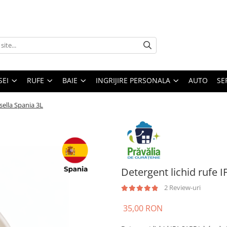
SEI
RUFE
BAIE
INGRIJIRE PERSONALA
AUTO
SE
sella Spania 3L
Detergent lichid rufe 
2 Review-uri
35,00 RON