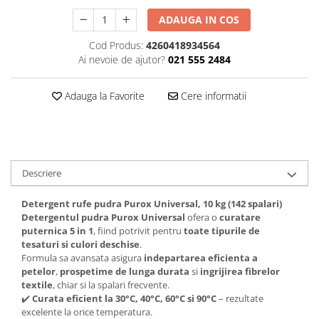
Plasturi
ADAUGA IN COS
Produse incontinenta
Cod Produs:
4260418934564
Ai nevoie de ajutor?
021 555 2484
Sampon
Sare de baie
Adauga la Favorite
Cere informatii
Servetele Umede
Descriere
Detergent rufe pudra Purox Universal, 10 kg (142 spalari)
Detergentul pudra Purox Universal
ofera o
curatare
puternica 5 in 1
, fiind potrivit pentru
toate tipurile de
tesaturi si culori deschise
.
Formula sa avansata asigura
inde­partarea eficienta a
petelor
,
prospetime de lunga durata
si
ingrijirea fibrelor
textile
, chiar si la spalari frecvente.
✔️
Curata eficient la 30°C, 40°C, 60°C si 90°C
– rezultate
excelente la orice temperatura.