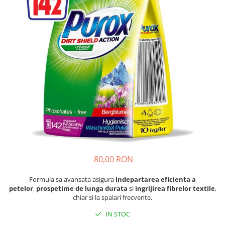
Absorbanti de Umiditate & Rezerve
Ceaiuri
Bioactivatori & Tratamente Fose
Septice
Cosmetice
Manusi Protectie
Vopsea Par
Ingrijire Par
Solutii curatare mobila
Ingrijire corp
Ingrijire maini
Ingrijire picioare
Ingrijire Urechi
Îngrijire Ten
Curatare Intretinere Incaltaminte
Farmaceutice
80,00 RON
Gel de Dus
Formula sa avansata asigura
inde­partarea eficienta a
Igiena Orala
petelor
,
prospetime de lunga durata
si
ingrijirea fibrelor textile
,
Make-up
chiar si la spalari frecvente.
Fond de ten
IN STOC
Rujuri