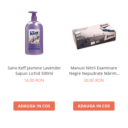
Sano Keff Jasmine Lavender
Manusi Nitril Examinare
Sapun Lichid 500ml
Negre Nepudrate Mărime
M 100 buc
16,00 RON
30,00 RON
ADAUGA IN COS
ADAUGA IN COS