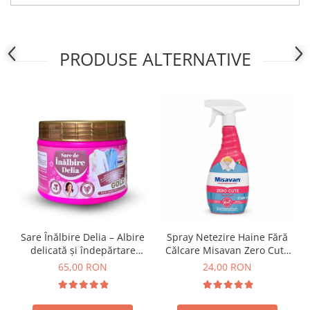
PRODUSE ALTERNATIVE
Sare Înălbire Delia – Albire
Spray Netezire Haine Fără
delicată și îndepărtare
Călcare Misavan Zero Cute
eficientă a petelor 500 g
Harmony Parfum Discret
65,00 RON
24,00 RON
500 ml