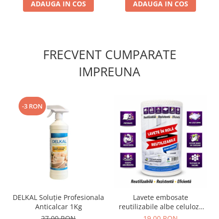
ADAUGA IN COS
ADAUGA IN COS
FRECVENT CUMPARATE
IMPREUNA
-3 RON
DELKAL Soluție Profesionala
Lavete embosate
Anticalcar 1Kg
reutilizabile albe celuloza
30 x 20 cm rola 50 bucati
27,00 RON
19,00 RON