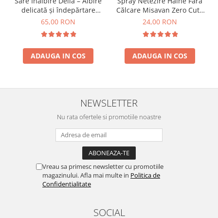
Sare Înălbire Delia – Albire
Spray Netezire Haine Fără
delicată și îndepărtare
Călcare Misavan Zero Cute
eficientă a petelor 500 g
Harmony Parfum Discret
65,00 RON
24,00 RON
500 ml
ADAUGA IN COS
ADAUGA IN COS
NEWSLETTER
Nu rata ofertele si promotiile noastre
Vreau sa primesc newsletter cu promotiile
magazinului. Afla mai multe in
Politica de
Confidentialitate
SOCIAL