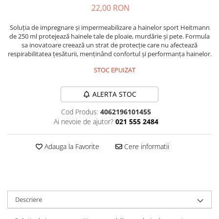
22,00 RON
Plasturi
Produse incontinenta
Soluția de impregnare și impermeabilizare a hainelor sport Heitmann
de 250 ml protejează hainele tale de ploaie, murdărie și pete. Formula
Sampon
sa inovatoare creează un strat de protecție care nu afectează
respirabilitatea țesăturii, menținând confortul și performanța hainelor.
Sare de baie
STOC EPUIZAT
Servetele Umede
ALERTA STOC
Cod Produs:
4062196101455
Ai nevoie de ajutor?
021 555 2484
Adauga la Favorite
Cere informatii
Descriere