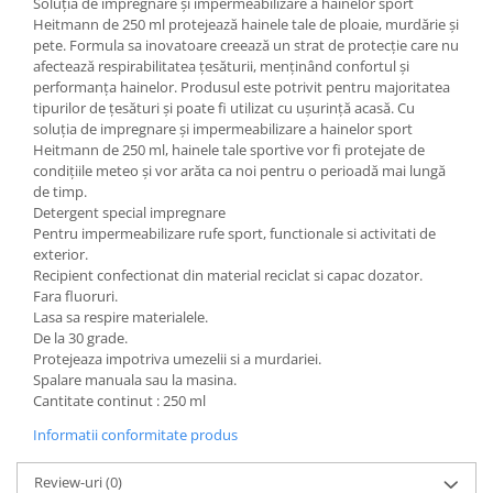
Soluția de impregnare și impermeabilizare a hainelor sport
Heitmann de 250 ml protejează hainele tale de ploaie, murdărie și
pete. Formula sa inovatoare creează un strat de protecție care nu
afectează respirabilitatea țesăturii, menținând confortul și
performanța hainelor. Produsul este potrivit pentru majoritatea
tipurilor de țesături și poate fi utilizat cu ușurință acasă. Cu
soluția de impregnare și impermeabilizare a hainelor sport
Heitmann de 250 ml, hainele tale sportive vor fi protejate de
condițiile meteo și vor arăta ca noi pentru o perioadă mai lungă
de timp.
Detergent special impregnare
Pentru impermeabilizare rufe sport, functionale si activitati de
exterior.
Recipient confectionat din material reciclat si capac dozator.
Fara fluoruri.
Lasa sa respire materialele.
De la 30 grade.
Protejeaza impotriva umezelii si a murdariei.
Spalare manuala sau la masina.
Cantitate continut : 250 ml
Informatii conformitate produs
Review-uri
(0)