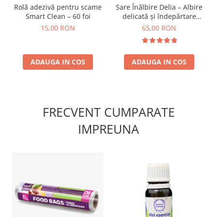
Rolă adezivă pentru scame
Sare Înălbire Delia – Albire
Smart Clean – 60 foi
delicată și îndepărtare
eficientă a petelor 500 g
15,00 RON
65,00 RON
ADAUGA IN COS
ADAUGA IN COS
FRECVENT CUMPARATE
IMPREUNA