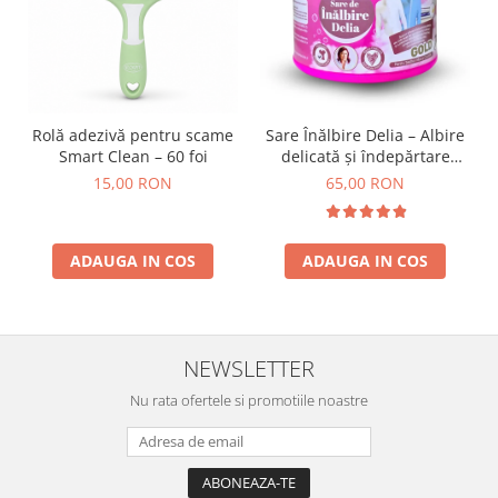
Rolă adezivă pentru scame
Sare Înălbire Delia – Albire
Smart Clean – 60 foi
delicată și îndepărtare
eficientă a petelor 500 g
15,00 RON
65,00 RON
ADAUGA IN COS
ADAUGA IN COS
NEWSLETTER
Nu rata ofertele si promotiile noastre