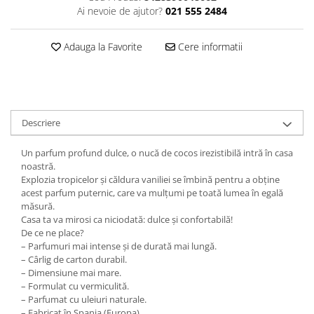
Ai nevoie de ajutor?
021 555 2484
Plasturi
Produse incontinenta
Adauga la Favorite
Cere informatii
Sampon
Sare de baie
Servetele Umede
Descriere
Un parfum profund dulce, o nucă de cocos irezistibilă intră în casa
noastră.
Explozia tropicelor și căldura vaniliei se îmbină pentru a obține
acest parfum puternic, care va mulțumi pe toată lumea în egală
măsură.
Casa ta va mirosi ca niciodată: dulce și confortabilă!
De ce ne place?
– Parfumuri mai intense și de durată mai lungă.
– Cârlig de carton durabil.
– Dimensiune mai mare.
– Formulat cu vermiculită.
– Parfumat cu uleiuri naturale.
– Fabricat în Spania (Europa).