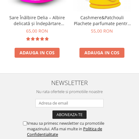
Sare Înălbire Delia – Albire
Cashmere&Patchouli
delicată și îndepărtare
Plachete parfumate pentru
eficientă a petelor 500 g
uscatorul de rufe Ylang
65,00 RON
55,00 RON
Ylang 3 buc
ADAUGA IN COS
ADAUGA IN COS
NEWSLETTER
Nu rata ofertele si promotiile noastre
Vreau sa primesc newsletter cu promotiile
magazinului. Afla mai multe in
Politica de
Confidentialitate