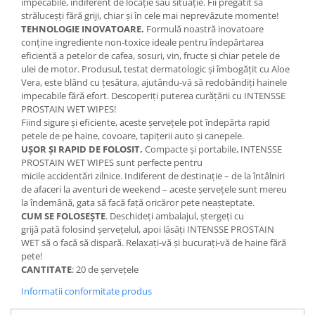
impecabile, indiferent de locație sau situație. Fii pregătit să
străluceșți fără griji, chiar și în cele mai neprevăzute momente!
TEHNOLOGIE INOVATOARE.
Formulă noastră inovatoare
conține ingrediente non-toxice ideale pentru îndepărtarea
eficientă a petelor de cafea, sosuri, vin, fructe și chiar petele de
ulei de motor. Produsul, testat dermatologic și îmbogățit cu Aloe
Vera, este blând cu țesătura, ajutându-vă să redobândiți hainele
impecabile fără efort. Descoperiți puterea curățării cu INTENSSE
PROSTAIN WET WIPES!
Fiind sigure și eficiente, aceste șervețele pot îndepărta rapid
petele de pe haine, covoare, tapițerii auto și canepele.
UȘOR ȘI RAPID DE FOLOSIT.
Compacte și portabile, INTENSSE
PROSTAIN WET WIPES sunt perfecte pentru
micile accidentări zilnice. Indiferent de destinație – de la întâlniri
de afaceri la aventuri de weekend – aceste șervețele sunt mereu
la îndemână, gata să facă față oricăror pete neașteptate.
CUM SE FOLOSEȘTE
. Deschideți ambalajul, ștergeți cu
grijă pată folosind șervețelul, apoi lăsăți INTENSSE PROSTAIN
WET să o facă să dispară. Relaxați-vă și bucurați-vă de haine fără
pete!
CANTITATE
: 20 de șervețele
Informatii conformitate produs