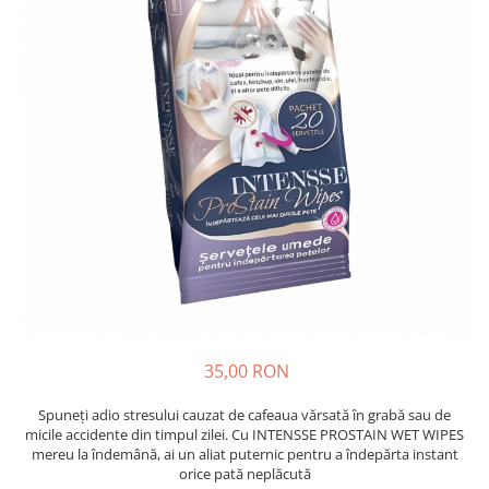
Absorbanti de Umiditate & Rezerve
Ceaiuri
Bioactivatori & Tratamente Fose
Septice
Cosmetice
Manusi Protectie
Vopsea Par
Ingrijire Par
Solutii curatare mobila
Ingrijire corp
Ingrijire maini
Ingrijire picioare
Ingrijire Urechi
Îngrijire Ten
Curatare Intretinere Incaltaminte
Farmaceutice
Gel de Dus
35,00 RON
Igiena Orala
Spuneți adio stresului cauzat de cafeaua vărsată în grabă sau de
Make-up
micile accidente din timpul zilei. Cu INTENSSE PROSTAIN WET WIPES
mereu la îndemână, ai un aliat puternic pentru a îndepărta instant
Fond de ten
orice pată neplăcută
Rujuri