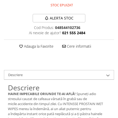
STOC EPUIZAT
Plasturi
Produse incontinenta
ALERTA STOC
Sampon
Cod Produs:
048544102736
Sare de baie
Ai nevoie de ajutor?
021 555 2484
Servetele Umede
Adauga la Favorite
Cere informatii
Descriere
Descriere
HAINE IMPECABILE ORIUNDE TE-AI AFLĂ!
Spuneți adio
stresului cauzat de cafeaua vărsată în grabă sau de
micile accidente din timpul zilei. Cu INTENSSE PROSTAIN WET
WIPES mereu la îndemână, ai un aliat puternic pentru
a îndepărta instant orice pată neplăcută și a-ți păstra hainele