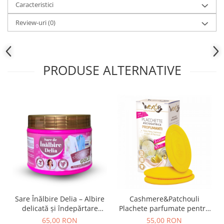
Caracteristici
Review-uri
(0)
PRODUSE ALTERNATIVE
Sare Înălbire Delia – Albire
Cashmere&Patchouli
delicată și îndepărtare
Plachete parfumate pentru
eficientă a petelor 500 g
uscatorul de rufe Ylang
65,00 RON
55,00 RON