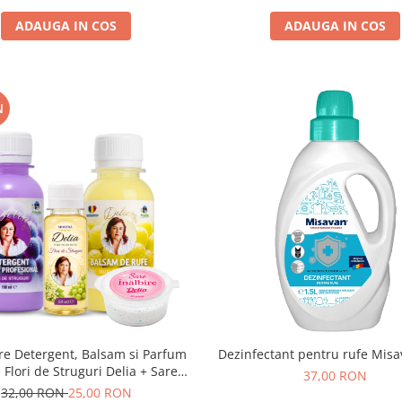
ADAUGA IN COS
ADAUGA IN COS
N
re Detergent, Balsam si Parfum
Dezinfectant pentru rufe Misa
 Flori de Struguri Delia + Sare
37,00 RON
Delia – 4 buc (100 ml + 100 ml +
32,00 RON
25,00 RON