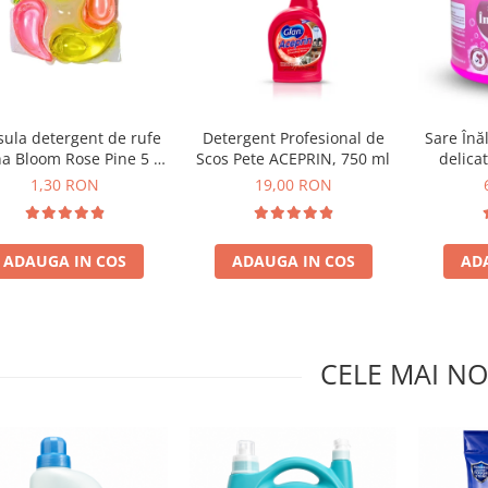
ula detergent de rufe
Detergent Profesional de
Sare Înăl
a Bloom Rose Pine 5 in
Scos Pete ACEPRIN, 750 ml
delica
1
eficien
1,30 RON
19,00 RON
ADAUGA IN COS
ADAUGA IN COS
AD
CELE MAI NO