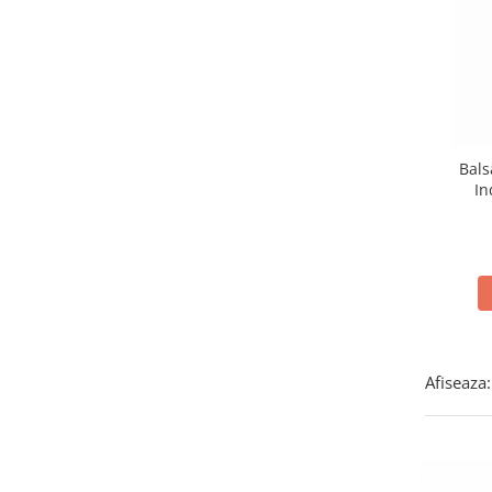
Plasturi
Produse incontinenta
Sampon
Sare de baie
Servetele Umede
Bals
In
Afiseaza: