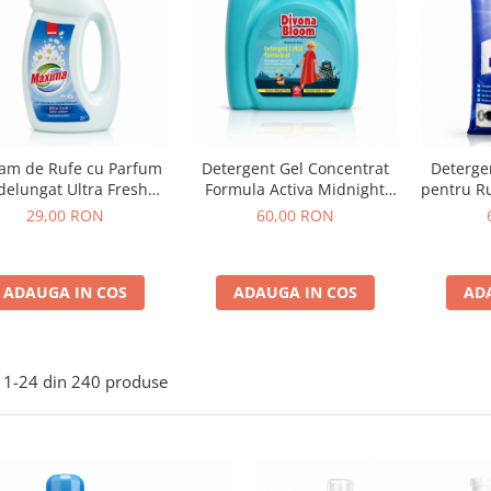
am de Rufe cu Parfum
Detergent Gel Concentrat
Deterge
delungat Ultra Fresh
Formula Activa Midnight
pentru Ru
Maxima Sano 2L
Rose Divona Bloom 5L
cu Pa
29,00 RON
60,00 RON
Sup
ADAUGA IN COS
ADAUGA IN COS
AD
1-
24
din
240
produse