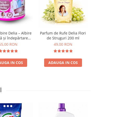
-10 RON
bire Delia – Albire
Parfum de Rufe Delia Flori
Detergent Ru
tă și îndepărtare
de Struguri 200 ml
Delia cu Parf
tă a petelor 500 g
Strug
65,00 RON
49,00 RON
85,00 RO
AUGA IN COS
ADAUGA IN COS
ADAUGA
I