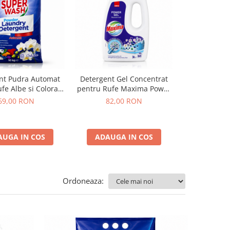
nt Pudra Automat
Detergent Gel Concentrat
Detergent
fe Albe si Colorate
pentru Rufe Maxima Power
lanolina pent
rfum de Orhidee
Gel Mountain Fresh SANO
lana Lana&De
69,00 RON
82,00 RON
35,0
er Wash 10 Kg
60 Spalari 3L
AUGA IN COS
ADAUGA IN COS
ADAUGA
Ordoneaza: