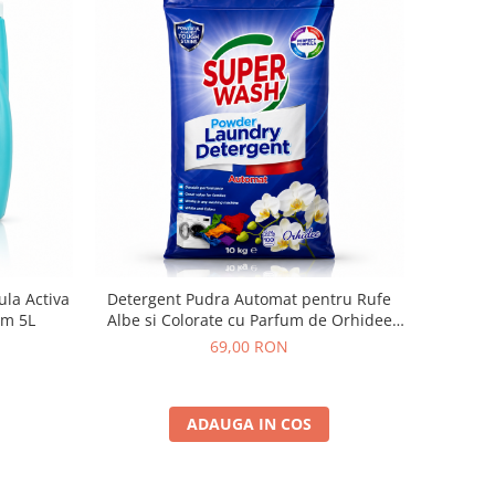
la Activa
Detergent Pudra Automat pentru Rufe
om 5L
Albe si Colorate cu Parfum de Orhidee
Super Wash 10 Kg
69,00 RON
ADAUGA IN COS