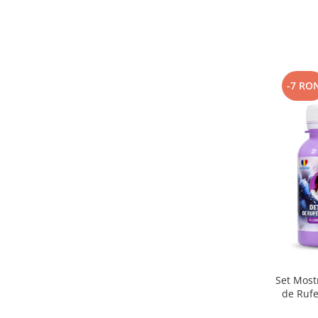
-7 RO
Set Most
de Rufe
Inalbire 