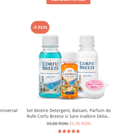
-8 RON
Universal
Set Mostre Detergent, Balsam, Parfum de
Rufe Corfu Breeze si Sare Inalbire Delia –
4 buc (100 ml + 100 ml + 50 ml + 35 g)
33,00 RON
25,00 RON