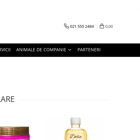
021 555 2484
0,00
RVICII
ANIMALE DE COMPANIE
PARTENERI
LARE