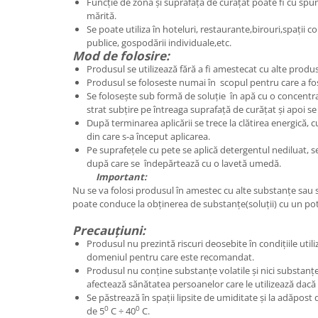
Funcție de zona și suprafața de curățat poate fi cu s
mărită.
Se poate utiliza în hoteluri, restaurante,birouri,spații co
publice, gospodării individuale,etc.
Mod de folosire:
Produsul se utilizează fără a fi amestecat cu alte produ
Produsul se foloseste numai în scopul pentru care a fos
Se folosește sub formă de soluție în apă cu o concentraț
strat subțire pe întreaga suprafață de curățat și apoi 
După terminarea aplicării se trece la clătirea energică, 
din care s-a început aplicarea.
Pe suprafețele cu pete se aplică detergentul nediluat, 
după care se îndepărtează cu o lavetă umedă.
Important:
Nu se va folosi produsul în amestec cu alte substanțe sau s
poate conduce la obținerea de substanțe(soluții) cu un pot
Precauțiuni:
Produsul nu prezintă riscuri deosebite în condițiile util
domeniul pentru care este recomandat.
Produsul nu conține substanțe volatile și nici substanț
afectează sănătatea persoanelor care le utilizează dacă 
Se păstrează în spații lipsite de umiditate și la adăpost 
0
0
de 5
C ÷ 40
C.