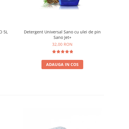
O 5L
Detergent Universal Sano cu ulei de pin
BOZO Dete
Sano Jet+
32,00 RON
ADAUGA IN COS