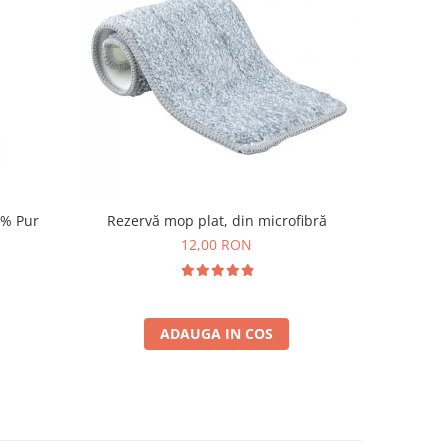
0% Pur
Rezervă mop plat, din microfibră
Hart
12,00 RON
ADAUGA IN COS