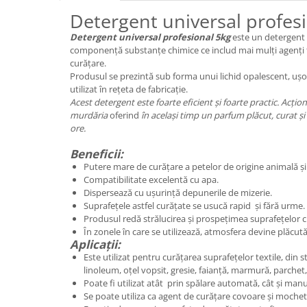
Detergent universal profes
Plasturi
Detergent universal profesional 5kg
este un detergent
Produse incontinenta
componență substanțe chimice ce includ mai mulți agenți 
Sampon
curățare.
Produsul se prezintă sub forma unui lichid opalescent, ușo
Sare de baie
utilizat în rețeta de fabricație.
Acest detergent este foarte eficient și foarte practic. Acțio
Servetele Umede
murdăria
oferind
în același timp un parfum plăcut, curat ș
ore.
Beneficii:
Putere mare de curățare a petelor de origine animală și
Compatibilitate excelentă cu apa.
Dispersează cu ușurință depunerile de mizerie.
Suprafețele astfel curățate se usucă rapid și fără urme.
Produsul redă strălucirea și prospețimea suprafețelor c
În zonele în care se utilizează, atmosfera devine plăcu
Aplicații:
Este utilizat pentru curățarea suprafețelor textile, din s
linoleum, oțel vopsit, gresie, faianță, marmură, parchet,
Poate fi utilizat atât prin spălare automată, cât și manu
Se poate utiliza ca agent de curățare covoare și mochet