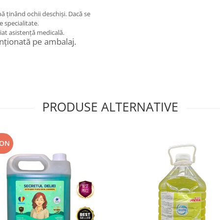
pă ținând ochii deschiși. Dacă se
e specialitate.
iat asistență medicală.
nționată pe ambalaj.
PRODUSE ALTERNATIVE
RON