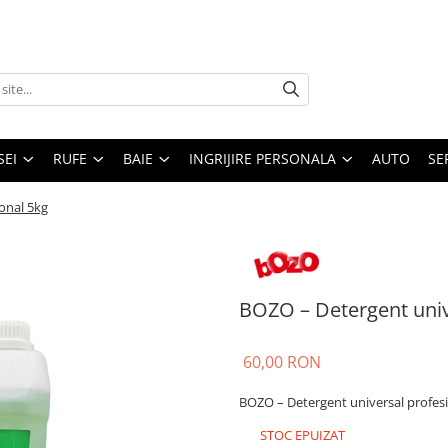
SEI
RUFE
BAIE
INGRIJIRE PERSONALA
AUTO
SE
onal 5kg
BOZO – Detergent univ
60,00 RON
BOZO – Detergent universal profes
STOC EPUIZAT