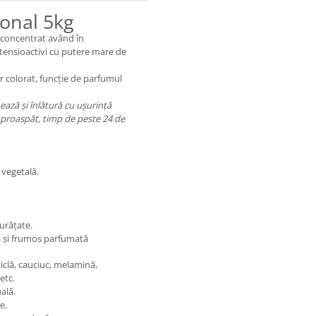
ional 5kg
 concentrat având în
tensioactivi cu putere mare de
r colorat, funcție de parfumul
nează și înlătură cu ușurință
i proaspăt, timp de peste 24 de
 vegetală.
urățate.
tă și frumos parfumată
ticlă, cauciuc, melamină,
etc.
ală.
e.