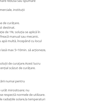
pumare redusă sau spumare
merciale, instituții
se de curățare.
t destinat.
ie de 1%; soluția se aplică în
se freacă manual sau mecanic.
cu apă multă, începând cu locul
se lasă max 5÷10min. să acționeze,
oluții de curațare.Acest lucru
ențial scăzut de curățare.
izării numai pentru
e urât mirositoare; nu
se respectă normele de utilizare.
de radiațiile solare,la temperaturi