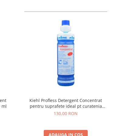
ent
Kiehl Profless Detergent Concentrat
0 ml
pentru suprafete ideal pt curatenia
zilnica 1L
130,00 RON
ADAUGA IN COS