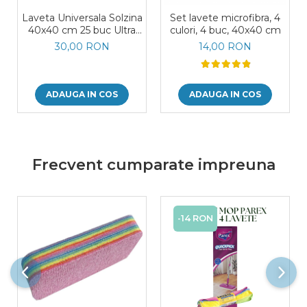
Laveta Universala Solzina
Set lavete microfibra, 4
40x40 cm 25 buc Ultra
culori, 4 buc, 40x40 cm
Absorbante, Rezistente,
30,00 RON
14,00 RON
Reutilizabile, Fara Scame
Diverse Culori
ADAUGA IN COS
ADAUGA IN COS
Frecvent cumparate impreuna
-14 RON