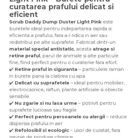
curatarea prafului delicat si
eficient
Scrub Daddy Dump Duster Light Pink
este
buretele ideal pentru indepartarea rapida si
eficienta a prafului, fara a-l ridica in aer sau
redistribui pe alte suprafete. Fabricat dintr-un
material special antistatic
, acesta
atrage si
retine praful
, parul de animale si alte particule
fine, fiind perfect pentru o curatenie fara efort.
✔️
Retine praful in siguranta
– particulele raman
in burete pana la clatirea cu apa
✔️
Delicat cu suprafetele
– ideal pentru mobilier,
electrocasnice, rafturi, plante artificiale si obiecte
sensibile
✔️
Nu zgarie si nu lasa urme
– potrivit pentru
suprafete lucioase sau fragile
✔️
Perfect pentru persoanele cu alergii
– reduce
dispersia prafului in aer
✔️
Refolosibil si ecologic
– usor de curatat, fara
nevoie de produse chimice