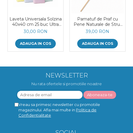
Laveta Universala Solzina
Pamatuf de Praf cu
40x40 cm 25 buc Ultra
Pene Naturale de Strut
Absorbante, Rezistente,
Coada Lemn
30,00 RON
39,00 RON
Reutilizabile, Fara Scame
Diverse Culori
ADAUGA IN COS
ADAUGA IN COS
NEWSLETTER
Nu rata ofertele si promotiile noastre
Vreau sa primesc newsletter cu promotiile
magazinului. Afla mai multe in
Politica de
Confidentialitate
SOCIAL