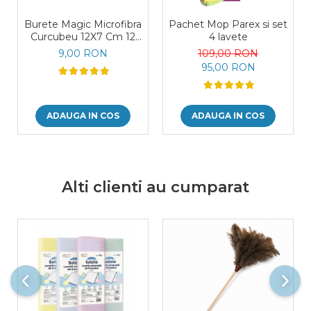
Burete Magic Microfibra
Pachet Mop Parex si set
Curcubeu 12X7 Cm 12
4 lavete
Straturi
9,00 RON
109,00 RON
95,00 RON
ADAUGA IN COS
ADAUGA IN COS
Alti clienti au cumparat