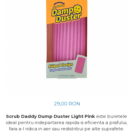
Absorbanti de Umiditate &
Ceaiuri
Rezerve
Cosmetice
Bioactivatori & Tratamente Fose
Vopsea Par
Septice
Ingrijire Par
Manusi Protectie
Ingrijire corp
Solutii curatare mobila
Ingrijire maini
Ingrijire picioare
Ingrijire Urechi
Îngrijire Ten
Curatare Intretinere
Incaltaminte
Farmaceutice
Gel de Dus
29,00 RON
Igiena Orala
Make-up
Scrub Daddy Dump Duster Light Pink
este buretele
Fond de ten
ideal pentru indepartarea rapida si eficienta a prafului,
fara a-l ridica in aer sau redistribui pe alte suprafete.
Rujuri