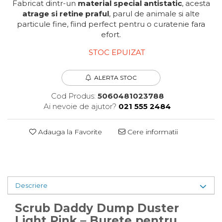
Fabricat dintr-un
material special antistatic
, acesta
Plasturi
atrage si retine praful
, parul de animale si alte
Produse incontinenta
particule fine, fiind perfect pentru o curatenie fara
efort.
Sampon
Sare de baie
STOC EPUIZAT
Servetele Umede
ALERTA STOC
Cod Produs:
5060481023788
Ai nevoie de ajutor?
021 555 2484
Adauga la Favorite
Cere informatii
Descriere
Scrub Daddy Dump Duster
Light Pink – Burete pentru