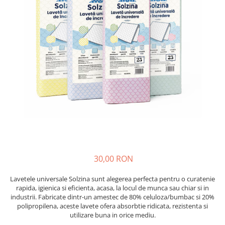
Insecticide
Ceaiuri
Dezinfectante
Cosmetice
Absorbanti de Umiditate & Rezerve
Vopsea Par
Bioactivatori & Tratamente Fose
Ingrijire Par
Septice
Ingrijire corp
Manusi Protectie
Ingrijire maini
Ingrijire picioare
Solutii curatare mobila
Ingrijire Urechi
Îngrijire Ten
Curatare Intretinere Incaltaminte
Farmaceutice
30,00 RON
Gel de Dus
Lavetele universale Solzina sunt alegerea perfecta pentru o curatenie
Igiena Orala
rapida, igienica si eficienta, acasa, la locul de munca sau chiar si in
Make-up
industrii. Fabricate dintr-un amestec de 80% celuloza/bumbac si 20%
polipropilena, aceste lavete ofera absorbtie ridicata, rezistenta si
Fond de ten
utilizare buna in orice mediu.
Rujuri