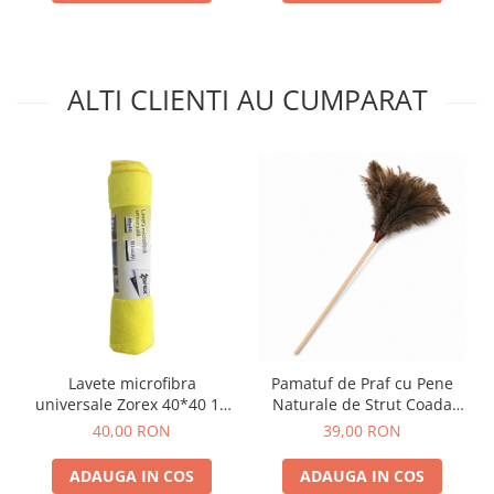
ALTI CLIENTI AU CUMPARAT
Lavete microfibra
Pamatuf de Praf cu Pene
universale Zorex 40*40 10
Naturale de Strut Coada
buc
Lemn
40,00 RON
39,00 RON
ADAUGA IN COS
ADAUGA IN COS