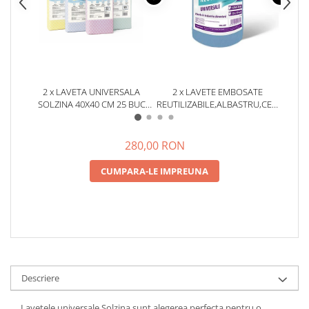
2 x LAVETA UNIVERSALA
2 x LAVETE EMBOSATE
2 
SOLZINA 40X40 CM 25 BUC
REUTILIZABILE,ALBASTRU,CELULOZA,
REUTI
ULTRA ABSORBANTE,
X 20 CM,ROLA 75 BUCATI
X 2
REZISTENTE, REUTILIZABILE,
FARA SCAME DIVERSE CULORI
280,00 RON
CUMPARA-LE IMPREUNA
Descriere
Lavetele universale Solzina sunt alegerea perfecta pentru o