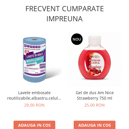
FRECVENT CUMPARATE
IMPREUNA
NOU
Lavete embosate
Gel de dus Am Nice
reutilizabile,albastru,celuloza,30
Strawberry 750 ml
x 20 cm,rola 75 bucati
29,00 RON
25,00 RON
ADAUGA IN COS
ADAUGA IN COS