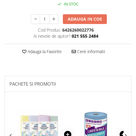
IN STOC
Plasturi
Produse incontinenta
ADAUGA IN COS
Sampon
Cod Produs:
6426260022776
Ai nevoie de ajutor?
021 555 2484
Sare de baie
Servetele Umede
Adauga la Favorite
Cere informatii
PACHETE SI PROMOTII