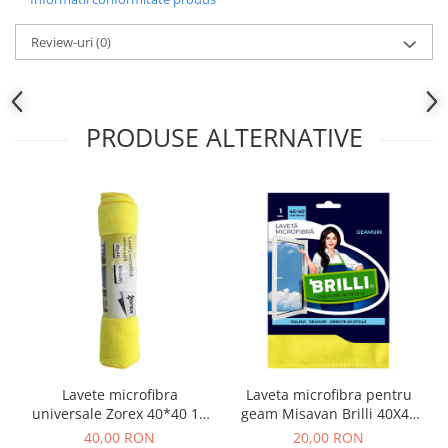
Review-uri
(0)
PRODUSE ALTERNATIVE
Lavete microfibra
Laveta microfibra pentru
universale Zorex 40*40 10
geam Misavan Brilli 40X40
buc
cm
40,00 RON
20,00 RON