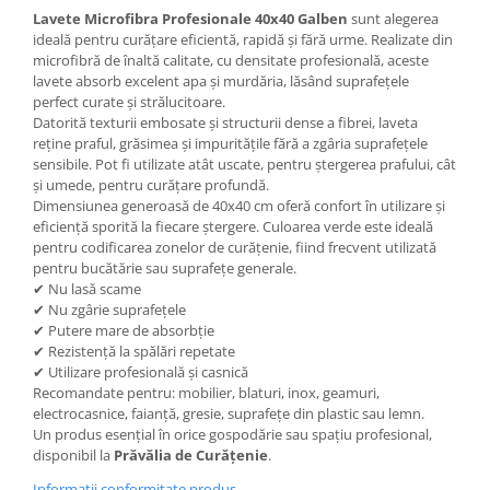
Lavete Microfibra Profesionale 40x40 Galben
sunt alegerea
ideală pentru curățare eficientă, rapidă și fără urme. Realizate din
microfibră de înaltă calitate, cu densitate profesională, aceste
lavete absorb excelent apa și murdăria, lăsând suprafețele
perfect curate și strălucitoare.
Datorită texturii embosate și structurii dense a fibrei, laveta
reține praful, grăsimea și impuritățile fără a zgâria suprafețele
sensibile. Pot fi utilizate atât uscate, pentru ștergerea prafului, cât
și umede, pentru curățare profundă.
Dimensiunea generoasă de 40x40 cm oferă confort în utilizare și
eficiență sporită la fiecare ștergere. Culoarea verde este ideală
pentru codificarea zonelor de curățenie, fiind frecvent utilizată
pentru bucătărie sau suprafețe generale.
✔ Nu lasă scame
✔ Nu zgârie suprafețele
✔ Putere mare de absorbție
✔ Rezistență la spălări repetate
✔ Utilizare profesională și casnică
Recomandate pentru: mobilier, blaturi, inox, geamuri,
electrocasnice, faianță, gresie, suprafețe din plastic sau lemn.
Un produs esențial în orice gospodărie sau spațiu profesional,
disponibil la
Prăvălia de Curățenie
.
Informatii conformitate produs