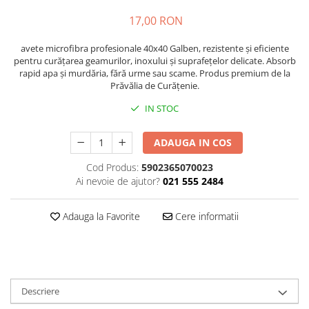
Plasturi
17,00 RON
Produse incontinenta
avete microfibra profesionale 40x40 Galben, rezistente și eficiente
Sampon
pentru curățarea geamurilor, inoxului și suprafețelor delicate. Absorb
rapid apa și murdăria, fără urme sau scame. Produs premium de la
Sare de baie
Prăvălia de Curățenie.
Servetele Umede
IN STOC
ADAUGA IN COS
Cod Produs:
5902365070023
Ai nevoie de ajutor?
021 555 2484
Adauga la Favorite
Cere informatii
Descriere