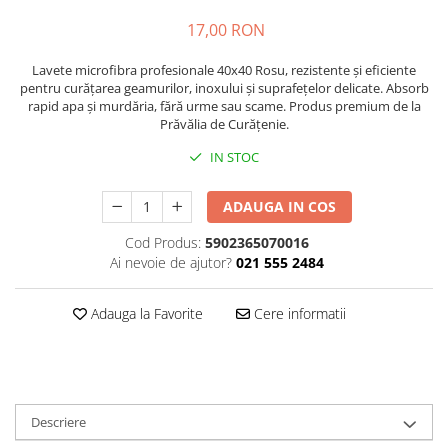
Plasturi
17,00 RON
Produse incontinenta
Lavete microfibra profesionale 40x40 Rosu, rezistente și eficiente
Sampon
pentru curățarea geamurilor, inoxului și suprafețelor delicate. Absorb
rapid apa și murdăria, fără urme sau scame. Produs premium de la
Sare de baie
Prăvălia de Curățenie.
Servetele Umede
IN STOC
ADAUGA IN COS
Cod Produs:
5902365070016
Ai nevoie de ajutor?
021 555 2484
Adauga la Favorite
Cere informatii
Descriere