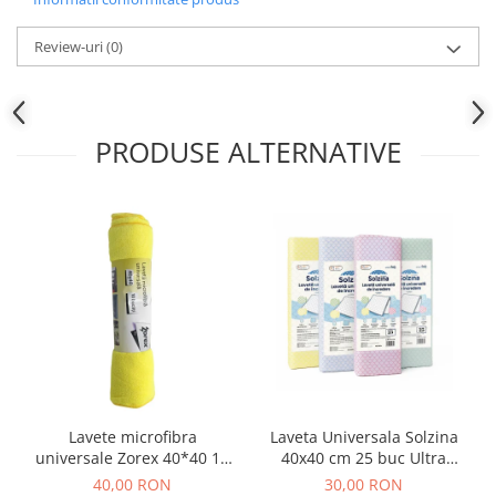
Review-uri
(0)
PRODUSE ALTERNATIVE
Lavete microfibra
Laveta Universala Solzina
universale Zorex 40*40 10
40x40 cm 25 buc Ultra
buc
Absorbante, Rezistente,
40,00 RON
30,00 RON