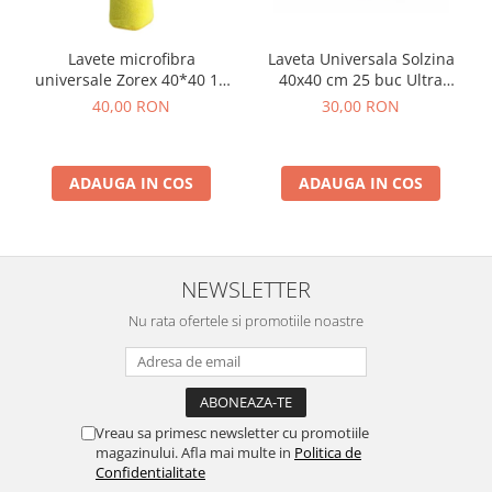
Lavete microfibra
Laveta Universala Solzina
universale Zorex 40*40 10
40x40 cm 25 buc Ultra
buc
Absorbante, Rezistente,
40,00 RON
30,00 RON
Reutilizabile, Fara Scame
Diverse Culori
ADAUGA IN COS
ADAUGA IN COS
NEWSLETTER
Nu rata ofertele si promotiile noastre
Vreau sa primesc newsletter cu promotiile
magazinului. Afla mai multe in
Politica de
Confidentialitate