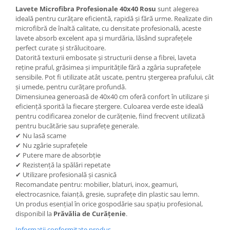
Lavete Microfibra Profesionale 40x40 Rosu
sunt alegerea
ideală pentru curățare eficientă, rapidă și fără urme. Realizate din
microfibră de înaltă calitate, cu densitate profesională, aceste
lavete absorb excelent apa și murdăria, lăsând suprafețele
perfect curate și strălucitoare.
Datorită texturii embosate și structurii dense a fibrei, laveta
reține praful, grăsimea și impuritățile fără a zgâria suprafețele
sensibile. Pot fi utilizate atât uscate, pentru ștergerea prafului, cât
și umede, pentru curățare profundă.
Dimensiunea generoasă de 40x40 cm oferă confort în utilizare și
eficiență sporită la fiecare ștergere. Culoarea verde este ideală
pentru codificarea zonelor de curățenie, fiind frecvent utilizată
pentru bucătărie sau suprafețe generale.
✔ Nu lasă scame
✔ Nu zgârie suprafețele
✔ Putere mare de absorbție
✔ Rezistență la spălări repetate
✔ Utilizare profesională și casnică
Recomandate pentru: mobilier, blaturi, inox, geamuri,
electrocasnice, faianță, gresie, suprafețe din plastic sau lemn.
Un produs esențial în orice gospodărie sau spațiu profesional,
disponibil la
Prăvălia de Curățenie
.
Informatii conformitate produs