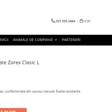
021 555 2484
0,00
RVICII
ANIMALE DE COMPANIE
PARTENERI
te Zorex Clasic L
c, confectionate din cauciuc natural, foarte rezistente
A IN COS