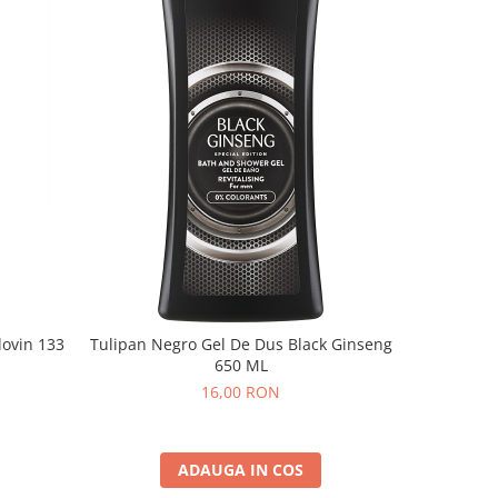
lovin 133
Tulipan Negro Gel De Dus Black Ginseng
Detergent 
650 ML
Mi
16,00 RON
ADAUGA IN COS