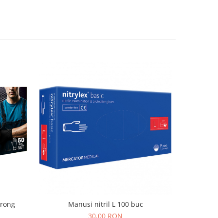
trong
Manusi nitril L 100 buc
Manus
Nepud
30,00 RON