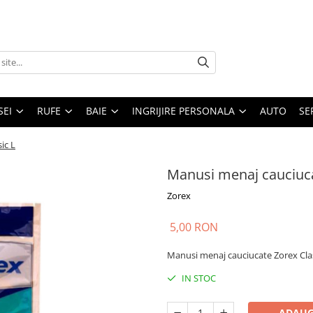
SEI
RUFE
BAIE
INGRIJIRE PERSONALA
AUTO
SE
ic L
Manusi menaj cauciuca
Zorex
5,00 RON
Manusi menaj cauciucate Zorex Clasi
IN STOC
ADAUG