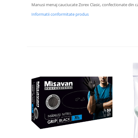
Manusi menaj cauciucate Zorex Clasic, confectionate din ca
Plasturi
Informatii conformitate produs
Produse incontinenta
Sampon
Sare de baie
Servetele Umede