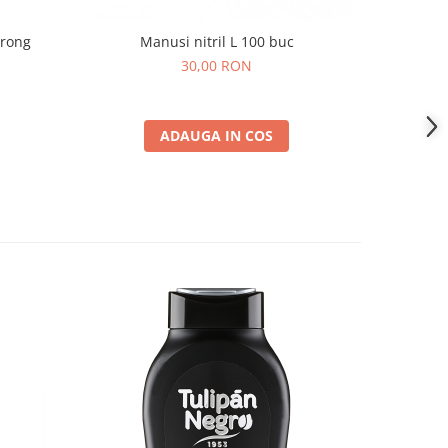
trong
Manusi nitril L 100 buc
Manus
Nepud
30,00 RON
ADAUGA IN COS