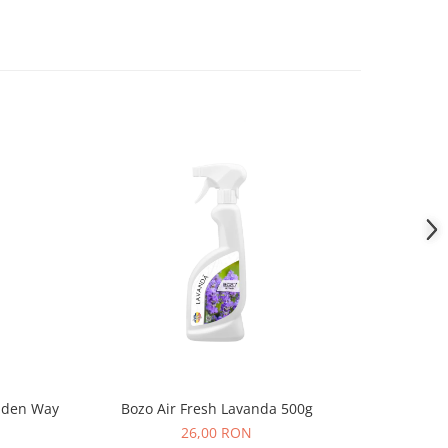
olden Way
Bozo Air Fresh Lavanda 500g
Odoriza
26,00 RON