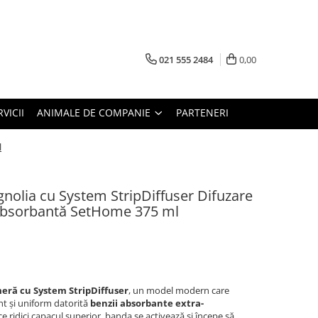
021 555 2484
0,00
RVICII
ANIMALE DE COMPANIE
PARTENERI
l
olia cu System StripDiffuser Difuzare
Absorbantă SetHome 375 ml
eră cu System StripDiffuser
, un model modern care
t și uniform datorită
benzii absorbante extra-
ce ridici capacul superior, banda se activează și începe să