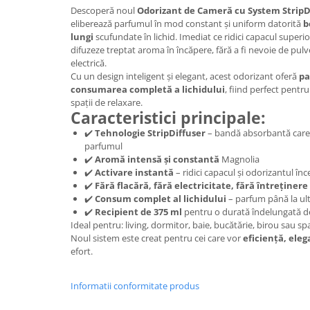
Descoperă noul
Odorizant de Cameră cu System StripD
Plasturi
eliberează parfumul în mod constant și uniform datorită
b
lungi
scufundate în lichid. Imediat ce ridici capacul superio
Produse incontinenta
difuzeze treptat aroma în încăpere, fără a fi nevoie de pul
Sampon
electrică.
Cu un design inteligent și elegant, acest odorizant oferă
pa
Sare de baie
consumarea completă a lichidului
, fiind perfect pentr
spații de relaxare.
Servetele Umede
Caracteristici principale:
✔️
Tehnologie StripDiffuser
– bandă absorbantă care 
parfumul
✔️
Aromă intensă și constantă
Magnolia
✔️
Activare instantă
– ridici capacul și odorizantul în
✔️
Fără flacără, fără electricitate, fără întreținere
✔️
Consum complet al lichidului
– parfum până la ul
✔️
Recipient de 375 ml
pentru o durată îndelungată de
Ideal pentru: living, dormitor, baie, bucătărie, birou sau sp
Noul sistem este creat pentru cei care vor
eficiență, ele
efort.
Informatii conformitate produs