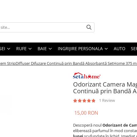
SEI
RUFE
BAIE
INGRIJIRE PERSONALA
AUTO
SE
em StripDiffuser Difuzare Continuă prin Bandă Absorbantă SetHome 375 m
Odorizant Camera Magn
Continuă prin Bandă 
1 Review
15,00 RON
Descoperă noul
Odorizant de Cam
eliberează parfumul în mod constan
lungi
scufundate în lichid. Imediat 