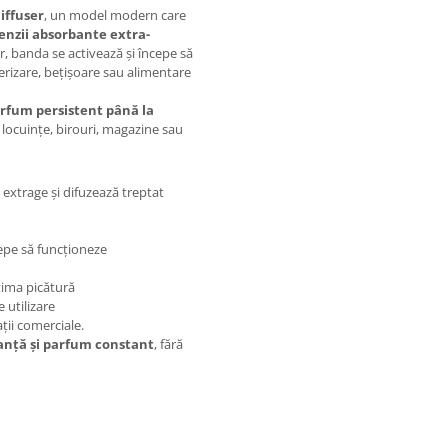
iffuser
, un model modern care
enzii absorbante extra-
r, banda se activează și începe să
verizare, bețișoare sau alimentare
rfum persistent până la
u locuințe, birouri, magazine sau
extrage și difuzează treptat
cepe să funcționeze
tima picătură
 utilizare
ații comerciale.
ganță și parfum constant
, fără