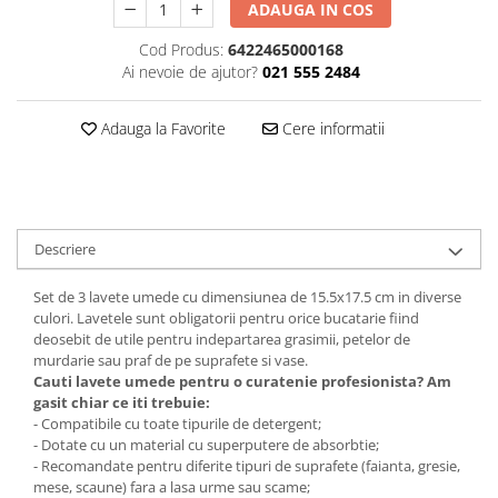
ADAUGA IN COS
Plasturi
Cod Produs:
6422465000168
Produse incontinenta
Ai nevoie de ajutor?
021 555 2484
Sampon
Adauga la Favorite
Cere informatii
Sare de baie
Servetele Umede
Descriere
Set de 3 lavete umede cu dimensiunea de 15.5x17.5 cm in diverse
culori. Lavetele sunt obligatorii pentru orice bucatarie fiind
deosebit de utile pentru indepartarea grasimii, petelor de
murdarie sau praf de pe suprafete si vase.
Cauti lavete umede pentru o curatenie profesionista? Am
gasit chiar ce iti trebuie:
- Compatibile cu toate tipurile de detergent;
- Dotate cu un material cu superputere de absorbtie;
- Recomandate pentru diferite tipuri de suprafete (faianta, gresie,
mese, scaune) fara a lasa urme sau scame;