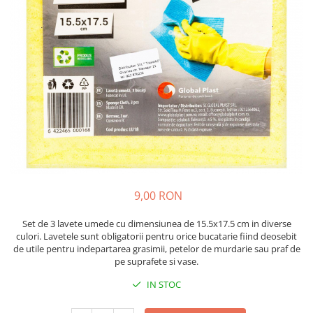
Insecticide
Ceaiuri
Dezinfectante
Cosmetice
Absorbanti de Umiditate & Rezerve
Vopsea Par
Bioactivatori & Tratamente Fose
Ingrijire Par
Septice
Ingrijire corp
Manusi Protectie
Ingrijire maini
Ingrijire picioare
Solutii curatare mobila
Ingrijire Urechi
Îngrijire Ten
Curatare Intretinere Incaltaminte
9,00 RON
Farmaceutice
Set de 3 lavete umede cu dimensiunea de 15.5x17.5 cm in diverse
Gel de Dus
culori. Lavetele sunt obligatorii pentru orice bucatarie fiind deosebit
de utile pentru indepartarea grasimii, petelor de murdarie sau praf de
Igiena Orala
pe suprafete si vase.
Make-up
IN STOC
Fond de ten
Rujuri