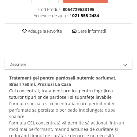
Plasturi
Cod Produs:
8054729633195
Ai nevoie de ajutor?
021 555 2484
Produse incontinenta
Sampon
Adauga la Favorite
Cere informatii
Sare de baie
Servetele Umede
Descriere
Tratament gel pentru pardoseli puternic parfumat,
Brasil 750ml, Preziosi La Casa
Gel concentrat, tratament prețios pentru îngrijirea
tuturor tipurilor de pardoseli și suprafețe lavabile
Formula speciala si concentratia mare permit notei
parfumate sa persista o perioada indelungata dupa
spalare.
Formula GEL concentrată vă permite să acționați într-un
mod mai performant, mărind acțiunea de curățare și
reducând timpul de curățare deoarece nu necesită