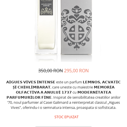
Insecticide
Ceaiuri
Dezinfectante
Cosmetice
Absorbanti de Umiditate & Rezerve
Vopsea Par
Bioactivatori & Tratamente Fose
Ingrijire Par
Septice
Ingrijire corp
Manusi Protectie
Ingrijire maini
Ingrijire picioare
Solutii curatare mobila
Ingrijire Urechi
Îngrijire Ten
350,00 RON
295,00 RON
Curatare Intretinere Incaltaminte
𝗔𝗜𝗚𝗨𝗘𝗦 𝗩𝗜𝗩𝗘𝗦 𝗜𝗡𝗧𝗘𝗡𝗦𝗘
este un parfum
𝗟𝗘𝗠𝗡𝗢𝗦, 𝗔𝗖𝗩𝗔𝗧𝗜𝗖
Farmaceutice
Ș𝗜 𝗖𝗛𝗜𝗛𝗟𝗜𝗠𝗕𝗔𝗥𝗔𝗧
, care uneste cu maiestrie
𝗠𝗘𝗠𝗢𝗥𝗜𝗔
𝗢𝗟𝗙𝗔𝗖𝗧𝗜𝗩𝗔 𝗔 𝗔𝗡𝗨𝗟𝗨𝗜 𝟭𝟳𝟯𝟳
cu
𝗠𝗢𝗗𝗘𝗥𝗡𝗜𝗧𝗔𝗧𝗘𝗔
Gel de Dus
𝗣𝗔𝗥𝗙𝗨𝗠𝗨𝗥𝗜𝗟𝗢𝗥 𝗙𝗜𝗡𝗘
. Inspirat de sensibilitatea creatiilor anilor
Igiena Orala
‘70, noul parfumier al Casei Galimard a reinterpretat clasicul „Aigues
Vives”, oferindu-i o semnatura intensa, proaspata si sofisticata.
Make-up
STOC EPUIZAT
Fond de ten
Rujuri