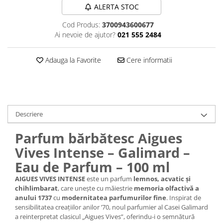
ALERTA STOC
Plasturi
Cod Produs:
3700943600677
Produse incontinenta
Ai nevoie de ajutor?
021 555 2484
Sampon
Sare de baie
Adauga la Favorite
Cere informatii
Servetele Umede
Descriere
Parfum bărbătesc Aigues
Vives Intense – Galimard –
Eau de Parfum – 100 ml
AIGUES VIVES INTENSE
este un parfum
lemnos, acvatic și
chihlimbarat
, care unește cu măiestrie
memoria olfactivă a
anului 1737
cu
modernitatea parfumurilor fine
. Inspirat de
sensibilitatea creațiilor anilor ’70, noul parfumier al Casei Galimard
a reinterpretat clasicul „Aigues Vives”, oferindu-i o semnătură