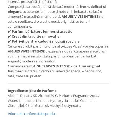
intensă, proaspătă și sofisticată.
Compoziția sa evocă o briză de vară modernă:
fresh, delicat și
elegant
, cu accente lemnoase și note chihlimbarate ce lasă o
amprentă masculină, memorabilă.
AIGUES VIVES INTENSE
nu
este o reeditare, ci o creație nouă, originală, cu tonuri
contemporane.
✔️
Parfum bărbătesc lemnos și acvatic
✔️
Creat din tradiție și inovație
✔️
Potrivit pentru cadouri și ocazii speciale
Cei care au iubit parfumul original „Aigues Vives” vor descoperi în
AIGUES VIVES INTENSE
o expresie nouă și curajoasă a aceluiași
spirit rafinat și sensibil. Este parfumul ideal pentru bărbați
eleganți, moderni și încrezători.
Comandă acum
AIGUES VIVES INTENSE – parfum original
Galimard
și oferă un cadou cu adevărat special – pentru soț,
tată, frate sau prieten.
Ingrediente (Eau de Parfum):
Alcohol Denat. / SD Alcohol 39-C, Parfum / Fragrance, Aqua/
Water, Limonene, Linalool, Hydroxycitronellal, Coumarin,
Citronellol, Citral, Geraniol, Methyl 2-octynoate.
Informatii conformitate produs