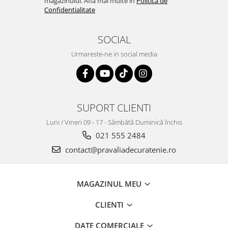
magazinului. Afla mai multe in
Politica de
Confidentialitate
SOCIAL
Urmareste-ne in social media
SUPORT CLIENTI
Luni / Vineri 09 - 17 - Sâmbătă Duminică închis
021 555 2484
contact@pravaliadecuratenie.ro
MAGAZINUL MEU
CLIENTI
DATE COMERCIALE