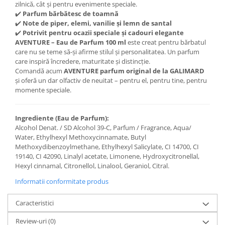
zilnică, cât și pentru evenimente speciale.
✔️
Parfum bărbătesc de toamnă
✔️
Note de piper, elemi, vanilie și lemn de santal
✔️
Potrivit pentru ocazii speciale și cadouri elegante
AVENTURE – Eau de Parfum 100 ml
este creat pentru bărbatul
care nu se teme să-și afirme stilul și personalitatea. Un parfum
care inspiră încredere, maturitate și distincție.
Comandă acum
AVENTURE parfum original de la GALIMARD
și oferă un dar olfactiv de neuitat – pentru el, pentru tine, pentru
momente speciale.
Ingrediente (Eau de Parfum):
Alcohol Denat. / SD Alcohol 39-C, Parfum / Fragrance, Aqua/
Water, Ethylhexyl Methoxycinnamate, Butyl
Methoxydibenzoylmethane, Ethylhexyl Salicylate, CI 14700, CI
19140, CI 42090, Linalyl acetate, Limonene, Hydroxycitronellal,
Hexyl cinnamal, Citronellol, Linalool, Geraniol, Citral.
Informatii conformitate produs
Caracteristici
Review-uri
(0)