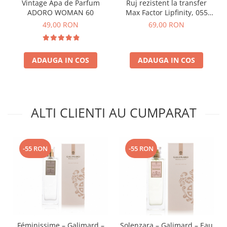
Vintage Apa de Parfum
Ruj rezistent la transfer
ADORO WOMAN 60
Max Factor Lipfinity, 055
Sweet
49,00 RON
69,00 RON
ADAUGA IN COS
ADAUGA IN COS
ALTI CLIENTI AU CUMPARAT
-55 RON
-55 RON
Féminissime – Galimard –
Solenzara – Galimard – Eau