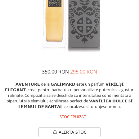
Insecticide
Ceaiuri
Dezinfectante
Cosmetice
Absorbanti de Umiditate & Rezerve
Vopsea Par
Bioactivatori & Tratamente Fose
Ingrijire Par
Septice
Ingrijire corp
Manusi Protectie
Ingrijire maini
Ingrijire picioare
Solutii curatare mobila
Ingrijire Urechi
350,00 RON
295,00 RON
Îngrijire Ten
Curatare Intretinere Incaltaminte
𝗔𝗩𝗘𝗡𝗧𝗨𝗥𝗘
de la
𝗚𝗔𝗟𝗜𝗠𝗔𝗥𝗗
este un parfum
𝗩𝗜𝗥𝗜𝗟 Ș𝗜
𝗘𝗟𝗘𝗚𝗔𝗡𝗧
, creat pentru barbatul cu personalitate puternica si gusturi
Farmaceutice
rafinate. Compozitia sa se deschide cu intensitatea condimentata a
piperului si a elemiului, echilibrata perfect de
𝗩𝗔𝗡𝗜𝗟𝗜𝗘𝗔 𝗗𝗨𝗟𝗖𝗘 Ș𝗜
Gel de Dus
𝗟𝗘𝗠𝗡𝗨𝗟 𝗗𝗘 𝗦𝗔𝗡𝗧𝗔𝗟
ce incalzesc si rotunjesc aroma.
Igiena Orala
STOC EPUIZAT
Make-up
Fond de ten
ALERTA STOC
Rujuri