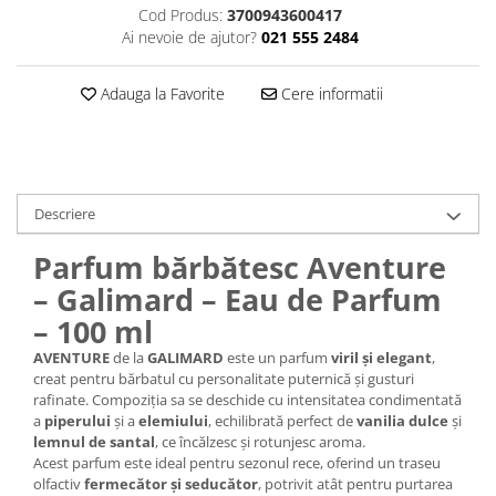
Cod Produs:
3700943600417
Plasturi
Ai nevoie de ajutor?
021 555 2484
Produse incontinenta
Adauga la Favorite
Cere informatii
Sampon
Sare de baie
Servetele Umede
Descriere
Parfum bărbătesc Aventure
– Galimard – Eau de Parfum
– 100 ml
AVENTURE
de la
GALIMARD
este un parfum
viril și elegant
,
creat pentru bărbatul cu personalitate puternică și gusturi
rafinate. Compoziția sa se deschide cu intensitatea condimentată
a
piperului
și a
elemiului
, echilibrată perfect de
vanilia dulce
și
lemnul de santal
, ce încălzesc și rotunjesc aroma.
Acest parfum este ideal pentru sezonul rece, oferind un traseu
olfactiv
fermecător și seducător
, potrivit atât pentru purtarea