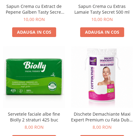
Sapun Crema cu Extract de
Sapun Crema cu Extras
Pepene Galben Tasty Secret
Lamaie Tasty Secret 500 ml
500 ml
10,00 RON
10,00 RON
ADAUGA IN COS
ADAUGA IN COS
Servetele faciale albe fine
Dischete Demachiante Maxi
Biolly 2 straturi 425 buc
Expert Premium cu Fata Dubla
100% Bumbac Luxia 60 buc
8,00 RON
8,00 RON