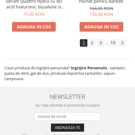
Serum Quattro Hydra cu 4D
Pachet pentru Barbati
acid hialuronic Squalane si
164,00 RON
Ectoina Momirov 30 ml
75,00 RON
139,00 RON
ADAUGA IN COS
ADAUGA IN COS
1
2
3
15
...
Cauti produse de ingrijire personala?
Ingrijire Personala
- sampon,
pasta de dinti, gel de dus, produse impotriva tantarilor, sapun,
tampoane.
NEWSLETTER
Nu rata ofertele si promotiile noastre