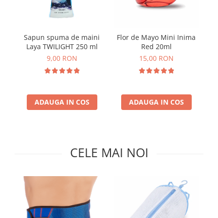
Insecticide
Ceaiuri
Dezinfectante
Cosmetice
Sapun spuma de maini
Flor de Mayo Mini Inima
Fl
Absorbanti de Umiditate & Rezerve
Vopsea Par
Laya TWILIGHT 250 ml
Red 20ml
Bioactivatori & Tratamente Fose
Ingrijire Par
9,00 RON
15,00 RON
Septice
Ingrijire corp
Manusi Protectie
Ingrijire maini
Ingrijire picioare
Solutii curatare mobila
ADAUGA IN COS
ADAUGA IN COS
Ingrijire Urechi
Îngrijire Ten
Curatare Intretinere Incaltaminte
Farmaceutice
CELE MAI NOI
Gel de Dus
Igiena Orala
Make-up
Fond de ten
Rujuri