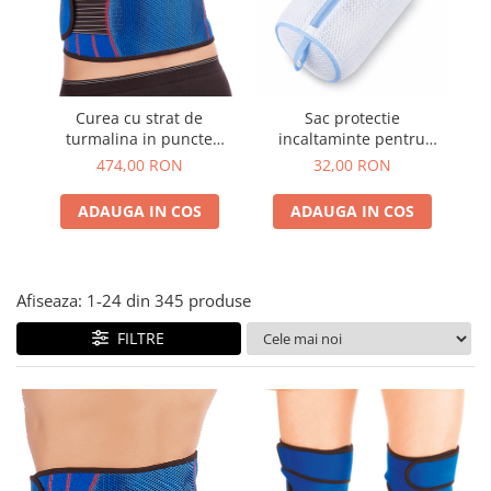
Plasturi
Produse incontinenta
Sampon
Curea cu strat de
Sac protectie
Sare de baie
turmalina in puncte
incaltaminte pentru
T
TianDe
masina de spalat di
Servetele Umede
474,00 RON
32,00 RON
Marisa 23x38 cm
ADAUGA IN COS
ADAUGA IN COS
Afiseaza:
1-
24
din
345
produse
FILTRE