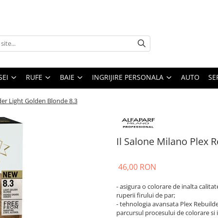
SEI
RUFE
BAIE
INGRIJIRE PERSONALA
AUTO
SE
der Light Golden Blonde 8.3
Il Salone Milano Plex 
46,00 RON
- asigura o colorare de inalta calita
ruperii firului de par;
- tehnologia avansata Plex Rebuilder
parcursul procesului de colorare si