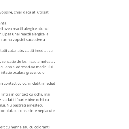
opsire, chiar daca ati utilizat
anta.
ti avea reactii alergice atunci
 Lipsa unei reactii alergice la
in urma vopsirii succesive a
atii cutanate, clatiti imediat cu
, senzatie de lesin sau ameteala ,
at cu apa si adresati-va medicului.
ritatie oculara grava, cu o
 contact cu ochii, clatiti imediat
l intra in contact cu ochii, mai
 sa clatiti foarte bine ochii cu
lui. Nu pastrati amestecul
laconului, cu consecinte neplacute
sit cu henna sau cu coloranti