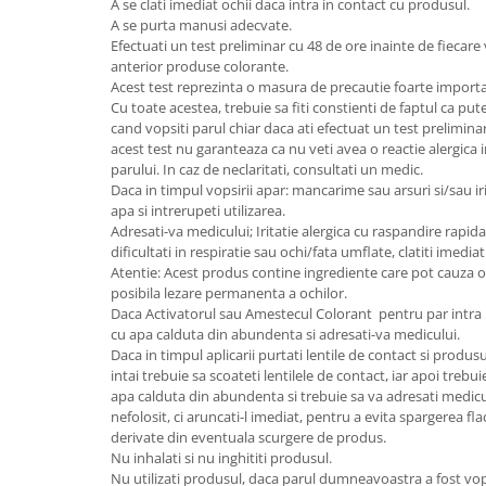
A se clati imediat ochii daca intra in contact cu produsul.
A se purta manusi adecvate.
Efectuati un test preliminar cu 48 de ore inainte de fiecare v
anterior produse colorante.
Acest test reprezinta o masura de precautie foarte import
Cu toate acestea, trebuie sa fiti constienti de faptul ca pute
cand vopsiti parul chiar daca ati efectuat un test preliminar.
acest test nu garanteaza ca nu veti avea o reactie alergica 
parului. In caz de neclaritati, consultati un medic.
Daca in timpul vopsirii apar: mancarime sau arsuri si/sau irit
apa si intrerupeti utilizarea.
Adresati-va medicului; Iritatie alergica cu raspandire rapida
dificultati in respiratie sau ochi/fata umflate, clatiti imedi
Atentie: Acest produs contine ingrediente care pot cauza o i
posibila lezare permanenta a ochilor.
Daca Activatorul sau Amestecul Colorant pentru par intra in
cu apa calduta din abundenta si adresati-va medicului.
Daca in timpul aplicarii purtati lentile de contact si produsu
intai trebuie sa scoateti lentilele de contact, iar apoi trebuie
apa calduta din abundenta si trebuie sa va adresati medicu
nefolosit, ci aruncati-l imediat, pentru a evita spargerea f
derivate din eventuala scurgere de produs.
Nu inhalati si nu inghititi produsul.
Nu utilizati produsul, daca parul dumneavoastra a fost vop