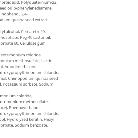
horbic acid, Polyquaternium-22,
seed oil, p-phenylenediamine,
inophenol, 2,4-
dium quinoa seed extract,
yl alcohol, Ceteareth-20,
osphate, Peg-40 castor oil,
sorbate 60, Cellulose gum,
ehentrimonium chloride,
monium methosulfate, Lactic
nol, Amodimethicone,
ydroxypropyltrimonium chloride,
nnamal, Chenopodium quinoa seed
ol, Potassium sorbate, Sodium
rimonium chloride,
ntrimonium methosulfate,
ance), Phenoxyethanol,
ydroxypropyltrimonium chloride,
ool, Hydrolyzed keratin, Hexyl
 sorbate, Sodium benzoate.