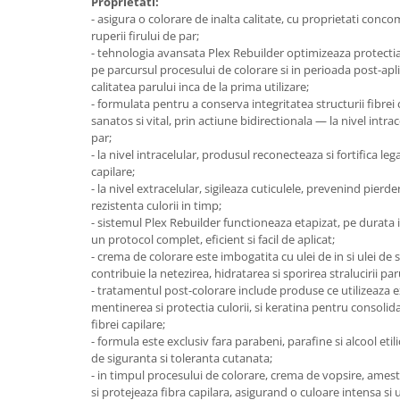
Proprietati:
- asigura o colorare de inalta calitate, cu proprietati concom
Plasturi
ruperii firului de par;
Produse incontinenta
- tehnologia avansata Plex Rebuilder optimizeaza protectia 
pe parcursul procesului de colorare si in perioada post-ap
Sampon
calitatea parului inca de la prima utilizare;
- formulata pentru a conserva integritatea structurii fibrei
Sare de baie
sanatos si vital, prin actiune bidirectionala — la nivel intrace
Servetele Umede
par;
- la nivel intracelular, produsul reconecteaza si fortifica leg
capilare;
- la nivel extracelular, sigileaza cuticulele, prevenind pierd
rezistenta culorii in timp;
- sistemul Plex Rebuilder functioneaza etapizat, pe durata 
un protocol complet, eficient si facil de aplicat;
- crema de colorare este imbogatita cu ulei de in si ulei 
contribuie la netezirea, hidratarea si sporirea stralucirii par
- tratamentul post-colorare include produse ce utilizeaza 
mentinerea si protectia culorii, si keratina pentru consolida
fibrei capilare;
- formula este exclusiv fara parabeni, parafine si alcool eti
de siguranta si toleranta cutanata;
- in timpul procesului de colorare, crema de vopsire, ames
si protejeaza fibra capilara, asigurand o culoare intensa si