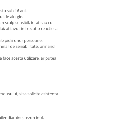
rsta sub 16 ani.
ul de alergie.
n scalp sensibil, iritat sau cu
i; ati avut in trecut o reactie la
ale pielii unor persoane.
iminar de sensibilitate, urmand
 face acesta utilizare, ar putea
odusului, si sa solicite asistenta
ilendiamine, rezorcinol,