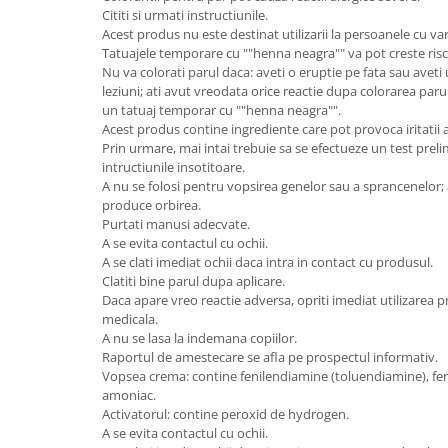
Cititi si urmati instructiunile.
Acest produs nu este destinat utilizarii la persoanele cu va
Tatuajele temporare cu ""henna neagra"" va pot creste risc
Nu va colorati parul daca: aveti o eruptie pe fata sau aveti u
leziuni; ati avut vreodata orice reactie dupa colorarea parulu
un tatuaj temporar cu ""henna neagra"".
Acest produs contine ingrediente care pot provoca iritatii 
Prin urmare, mai intai trebuie sa se efectueze un test prel
intructiunile insotitoare.
A nu se folosi pentru vopsirea genelor sau a sprancenelor; a
produce orbirea.
Purtati manusi adecvate.
A se evita contactul cu ochii.
A se clati imediat ochii daca intra in contact cu produsul.
Clatiti bine parul dupa aplicare.
Daca apare vreo reactie adversa, opriti imediat utilizarea pr
medicala.
A nu se lasa la indemana copiilor.
Raportul de amestecare se afla pe prospectul informativ.
Vopsea crema: contine fenilendiamine (toluendiamine), fen
amoniac.
Activatorul: contine peroxid de hydrogen.
A se evita contactul cu ochii.