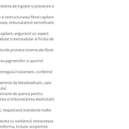
itente de ingrijire si prevenire a
si restructurarea fibrei capilare
licare, imbunatatind semnificativ
 capilare, asigurand un aspect
lular si extracelular al firului de
aturile proteice interne ale fibrei
erea pigmentilor si sporind
intregului tratament, conferind
de seminte de Meadowfoam, care
ului;
extracte de quinoa pentru
rea si imbunatatirea elasticitatii
lic, respectand standarde inalte
tecata cu oxidantul, restaureaza
 uniforma, inclusiv acoperirea