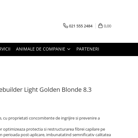
021 555 2484
0,00
RVICII
ANIMALE DE COMPANIE
PARTENERI
Rebuilder Light Golden Blonde 8.3
te, cu proprietati concomitente de ingrijire si prevenire a
 optimizeaza protectia si restructurarea fibrei capilare pe
 in perioada post-aplicare, imbunatatind semnificativ calitatea