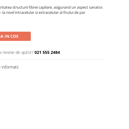
itatea structurii fibrei capilare, asigurand un aspect sanatos
 la nivel intracelular si extracelular al firului de par
A IN COS
Ai nevoie de ajutor?
021 555 2484
informatii