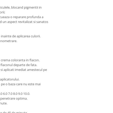
ticulele, blocand pigmentii in
rii;
ectueaza o reparare profunda a
nd un aspect revitalizat si sanatos
inainte de aplicarea culorii.
ronometrare.
 crema coloranta in flacon.
 flaconul departe de fata.
si aplicati imediat amestecul pe
 aplicatorului.
a pe o baza care nu este mai
 6.0 7.0 8.0 9.0 10.0.
 penetrare optima.
inute.
te de 45 de minute.