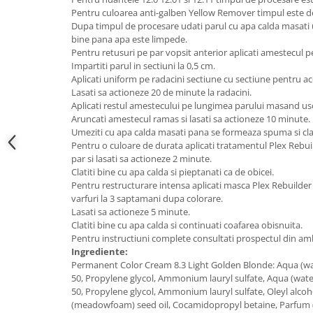
Pentru culoarea anti-galben Yellow Remover timpul este d
Dupa timpul de procesare udati parul cu apa calda masati 
bine pana apa este limpede.
Pentru retusuri pe par vopsit anterior aplicati amestecul pe
Impartiti parul in sectiuni la 0,5 cm.
Aplicati uniform pe radacini sectiune cu sectiune pentru ac
Lasati sa actioneze 20 de minute la radacini.
Aplicati restul amestecului pe lungimea parului masand us
Aruncati amestecul ramas si lasati sa actioneze 10 minute.
Umeziti cu apa calda masati pana se formeaza spuma si clat
Pentru o culoare de durata aplicati tratamentul Plex Rebu
par si lasati sa actioneze 2 minute.
Clatiti bine cu apa calda si pieptanati ca de obicei.
Pentru restructurare intensa aplicati masca Plex Rebuilder
varfuri la 3 saptamani dupa colorare.
Lasati sa actioneze 5 minute.
Clatiti bine cu apa calda si continuati coafarea obisnuita.
Pentru instructiuni complete consultati prospectul din amb
Ingrediente:
Permanent Color Cream 8.3 Light Golden Blonde: Aqua (wate
50, Propylene glycol, Ammonium lauryl sulfate, Aqua (water
50, Propylene glycol, Ammonium lauryl sulfate, Oleyl alc
(meadowfoam) seed oil, Cocamidopropyl betaine, Parfum (f