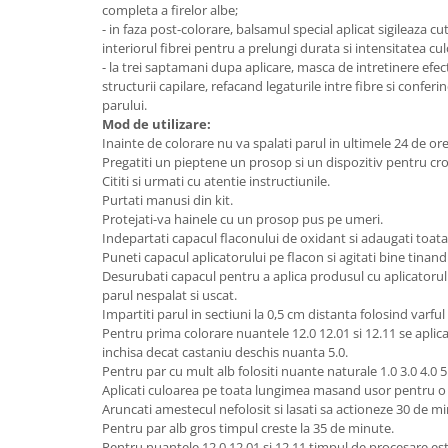
completa a firelor albe;
- in faza post-colorare, balsamul special aplicat sigileaza cu
interiorul fibrei pentru a prelungi durata si intensitatea culo
- la trei saptamani dupa aplicare, masca de intretinere ef
structurii capilare, refacand legaturile intre fibre si conferi
parului.
Mod de utilizare:
Inainte de colorare nu va spalati parul in ultimele 24 de ore 
Pregatiti un pieptene un prosop si un dispozitiv pentru c
Cititi si urmati cu atentie instructiunile.
Purtati manusi din kit.
Protejati-va hainele cu un prosop pus pe umeri.
Indepartati capacul flaconului de oxidant si adaugati toata
Puneti capacul aplicatorului pe flacon si agitati bine tinand
Desurubati capacul pentru a aplica produsul cu aplicatorul 
parul nespalat si uscat.
Impartiti parul in sectiuni la 0,5 cm distanta folosind varful
Pentru prima colorare nuantele 12.0 12.01 si 12.11 se aplic
inchisa decat castaniu deschis nuanta 5.0.
Pentru par cu mult alb folositi nuante naturale 1.0 3.0 4.0 5.0
Aplicati culoarea pe toata lungimea masand usor pentru o
Aruncati amestecul nefolosit si lasati sa actioneze 30 de m
Pentru par alb gros timpul creste la 35 de minute.
Pentru nuantele 12.0 12.01 si 12.11 timpul de procesare es