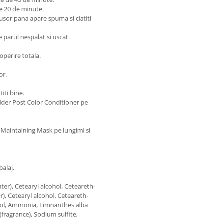
e 20 de minute.
usor pana apare spuma si clatiti
 parul nespalat si uscat.
operire totala.
or.
iti bine.
ilder Post Color Conditioner pe
 Maintaining Mask pe lungimi si
alaj.
r), Cetearyl alcohol, Ceteareth-
), Cetearyl alcohol, Ceteareth-
ohol, Ammonia, Limnanthes alba
ragrance), Sodium sulfite,