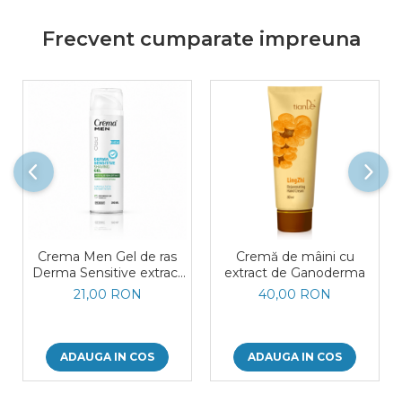
Frecvent cumparate impreuna
Crema Men Gel de ras
Cremă de mâini cu
Derma Sensitive extract
extract de Ganoderma
de Aloe Vera Sano 200
21,00 RON
40,00 RON
ml
ADAUGA IN COS
ADAUGA IN COS