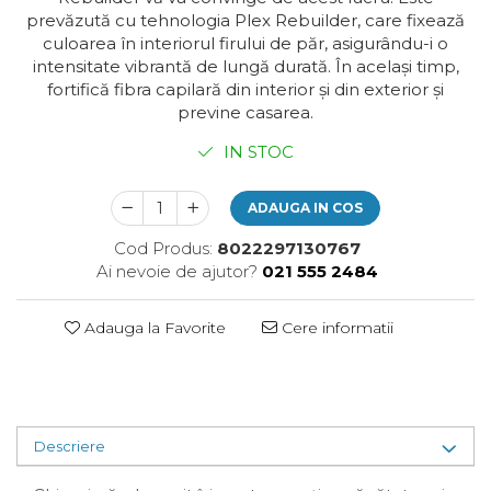
Plasturi
prevăzută cu tehnologia Plex Rebuilder, care fixează
culoarea în interiorul firului de păr, asigurându-i o
Produse incontinenta
intensitate vibrantă de lungă durată. În același timp,
Sampon
fortifică fibra capilară din interior și din exterior și
previne casarea.
Sare de baie
Servetele Umede
IN STOC
ADAUGA IN COS
Cod Produs:
8022297130767
Ai nevoie de ajutor?
021 555 2484
Adauga la Favorite
Cere informatii
Descriere