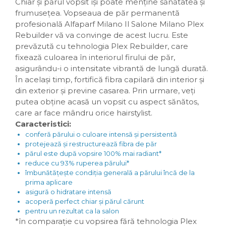
Chiar și părul vopsit își poate menține sănătatea și
frumusețea. Vopseaua de păr permanentă
profesională Alfaparf Milano Il Salone Milano Plex
Rebuilder vă va convinge de acest lucru. Este
prevăzută cu tehnologia Plex Rebuilder, care
fixează culoarea în interiorul firului de păr,
asigurându-i o intensitate vibrantă de lungă durată.
În același timp, fortifică fibra capilară din interior și
din exterior și previne casarea. Prin urmare, veți
putea obține acasă un vopsit cu aspect sănătos,
care ar face mândru orice hairstylist.
Caracteristici:
conferă părului o culoare intensă și persistentă
protejează și restructurează fibra de păr
părul este după vopsire 100% mai radiant*
reduce cu 93% ruperea părului*
îmbunătățește condiția generală a părului încă de la
prima aplicare
asigură o hidratare intensă
acoperă perfect chiar și părul cărunt
pentru un rezultat ca la salon
*în comparație cu vopsirea fără tehnologia Plex