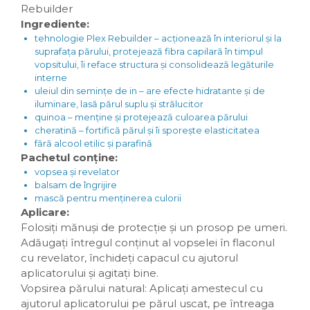
Rebuilder
Ingrediente:
tehnologie Plex Rebuilder – acționează în interiorul și la
suprafața părului, protejează fibra capilară în timpul
vopsitului, îi reface structura și consolidează legăturile
interne
uleiul din semințe de in – are efecte hidratante și de
iluminare, lasă părul suplu și strălucitor
quinoa – menține și protejează culoarea părului
cheratină – fortifică părul și îi sporește elasticitatea
fără alcool etilic și parafină
Pachetul conține:
vopsea și revelator
balsam de îngrijire
mască pentru menținerea culorii
Aplicare:
Folosiți mănuși de protecție și un prosop pe umeri.
Adăugați întregul conținut al vopselei în flaconul
cu revelator, închideți capacul cu ajutorul
aplicatorului și agitați bine.
Vopsirea părului natural: Aplicați amestecul cu
ajutorul aplicatorului pe părul uscat, pe întreaga