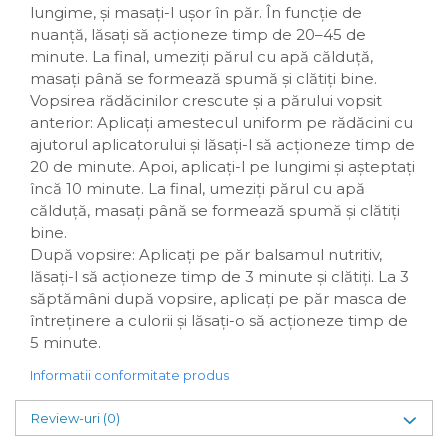
lungime, și masați-l ușor în păr. În funcție de
nuanță, lăsați să acționeze timp de 20–45 de
minute. La final, umeziți părul cu apă călduță,
masați până se formează spumă și clătiți bine.
Vopsirea rădăcinilor crescute și a părului vopsit
anterior: Aplicați amestecul uniform pe rădăcini cu
ajutorul aplicatorului și lăsați-l să acționeze timp de
20 de minute. Apoi, aplicați-l pe lungimi și așteptați
încă 10 minute. La final, umeziți părul cu apă
călduță, masați până se formează spumă și clătiți
bine.
După vopsire: Aplicați pe păr balsamul nutritiv,
lăsați-l să acționeze timp de 3 minute și clătiți. La 3
săptămâni după vopsire, aplicați pe păr masca de
întreținere a culorii și lăsați-o să acționeze timp de
5 minute.
Informatii conformitate produs
Review-uri
(0)