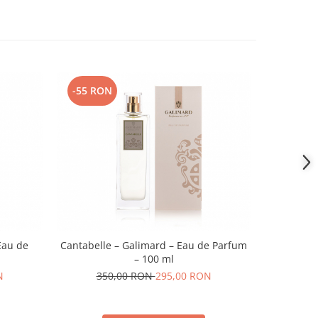
-55 RON
-55 RO
Eau de
Cantabelle – Galimard – Eau de Parfum
Bois de
– 100 ml
N
350,00 RON
295,00 RON
35