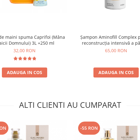
de maini spuma Caprifoi (Mâna
Șampon Aminofill Complex 
icii Domnului) 3L +250 ml
reconstrucția intensivă a pă
Momirov 250 ml
32,00 RON
65,00 RON
ADAUGA IN COS
ADAUGA IN COS
ALTI CLIENTI AU CUMPARAT
RON
-55 RON