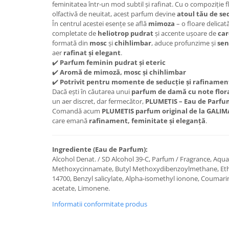
feminitatea într-un mod subtil și rafinat. Cu o compoziție 
Plasturi
olfactivă de neuitat, acest parfum devine
atoul tău de se
În centrul acestei esențe se află
mimoza
– o floare delicat
Produse incontinenta
completate de
heliotrop pudrat
și accente ușoare de
ca
formată din
mosc
și
chihlimbar
, aduce profunzime și
sen
Sampon
aer
rafinat și elegant
.
Sare de baie
✔️
Parfum feminin pudrat și eteric
✔️
Aromă de mimoză, mosc și chihlimbar
Servetele Umede
✔️
Potrivit pentru momente de seducție și rafinamen
Dacă ești în căutarea unui
parfum de damă cu note flora
un aer discret, dar fermecător,
PLUMETIS – Eau de Parfu
Comandă acum
PLUMETIS parfum original de la GALI
care emană
rafinament, feminitate și eleganță
.
Ingrediente (Eau de Parfum):
Alcohol Denat. / SD Alcohol 39-C, Parfum / Fragrance, Aqua
Methoxycinnamate, Butyl Methoxydibenzoylmethane, Ethylh
14700, Benzyl salicylate, Alpha-isomethyl ionone, Coumarin
acetate, Limonene.
Informatii conformitate produs