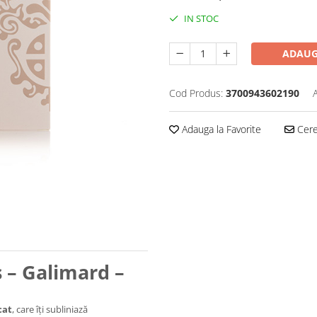
IN STOC
ADAUG
Cod Produs:
3700943602190
Adauga la Favorite
Cere 
 – Galimard –
cat
, care îți subliniază