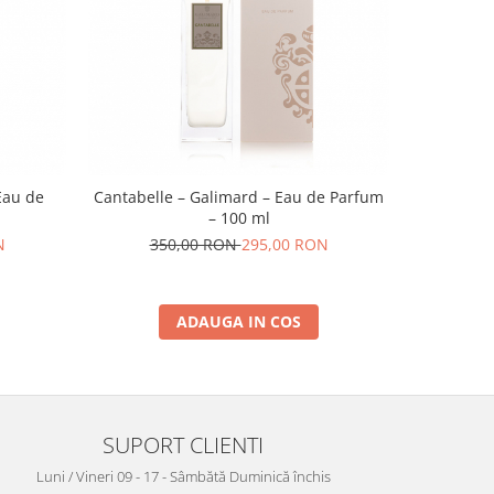
-55 RO
Eau de
Cantabelle – Galimard – Eau de Parfum
Bois de
– 100 ml
N
350,00 RON
295,00 RON
35
ADAUGA IN COS
SUPORT CLIENTI
Luni / Vineri 09 - 17 - Sâmbătă Duminică închis