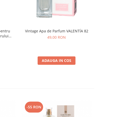
pentru
Vintage Apa de Parfum VALENTÍA 82
Ruj rezi
rului
49,00 RON
ADAUGA IN COS
-55 RON