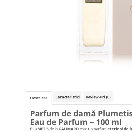
Absorbanti de Umiditate & Rezerve
Ceaiuri
Bioactivatori & Tratamente Fose
Septice
Cosmetice
Manusi Protectie
Vopsea Par
Ingrijire Par
Solutii curatare mobila
Ingrijire corp
Ingrijire maini
Ingrijire picioare
Ingrijire Urechi
Îngrijire Ten
Curatare Intretinere Incaltaminte
Farmaceutice
Gel de Dus
Caracteristici
Review-uri
(0)
Descriere
Igiena Orala
Parfum de damă Plumetis
Make-up
Eau de Parfum – 100 ml
Fond de ten
PLUMETIS
de la
GALIMARD
este un parfum
eteric și deli
Rujuri