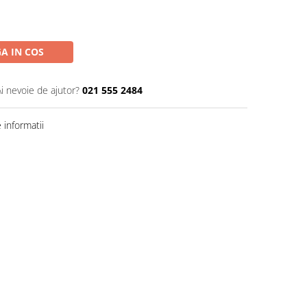
A IN COS
Ai nevoie de ajutor?
021 555 2484
informatii