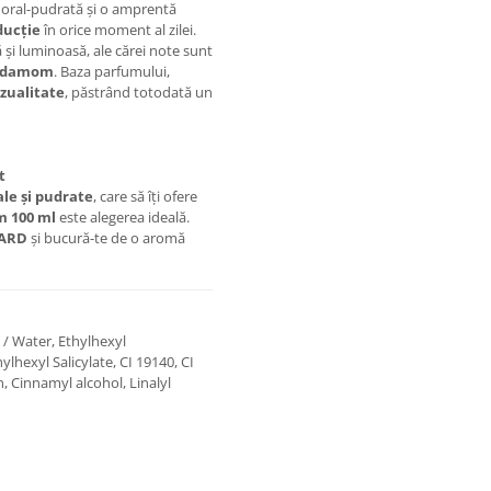
floral-pudrată și o amprentă
ducție
în orice moment al zilei.
ă și luminoasă, ale cărei note sunt
rdamom
. Baza parfumului,
zualitate
, păstrând totodată un
t
le și pudrate
, care să îți ofere
m 100 ml
este alegerea ideală.
MARD
și bucură-te de o aromă
 / Water, Ethylhexyl
exyl Salicylate, CI 19140, CI
, Cinnamyl alcohol, Linalyl