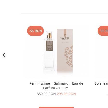
-55 RON
-55 
Féminissime – Galimard – Eau de
Solenza
Parfum – 100 ml
350,00 RON
295,00 RON