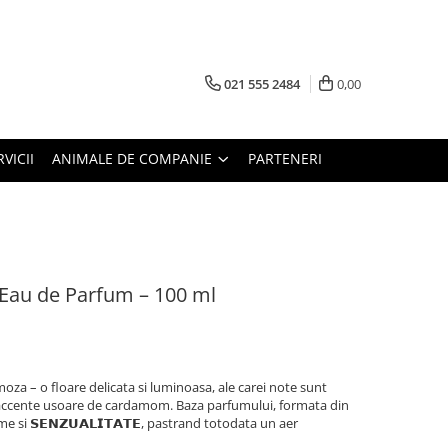
021 555 2484
0,00
RVICII
ANIMALE DE COMPANIE
PARTENERI
 Eau de Parfum – 100 ml
moza – o floare delicata si luminoasa, ale carei note sunt
 accente usoare de cardamom. Baza parfumului, formata din
me si
𝗦𝗘𝗡𝗭𝗨𝗔𝗟𝗜𝗧𝗔𝗧𝗘
, pastrand totodata un aer