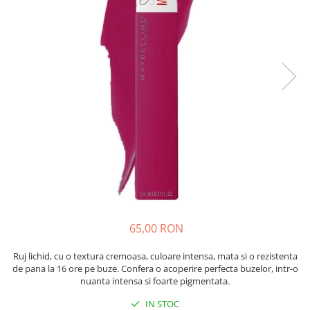
Absorbanti de Umiditate & Rezerve
Ceaiuri
Bioactivatori & Tratamente Fose
Septice
Cosmetice
Manusi Protectie
Vopsea Par
Ingrijire Par
Solutii curatare mobila
Ingrijire corp
Ingrijire maini
Ingrijire picioare
Ingrijire Urechi
Îngrijire Ten
Curatare Intretinere Incaltaminte
Farmaceutice
65,00 RON
Gel de Dus
Igiena Orala
Ruj lichid, cu o textura cremoasa, culoare intensa, mata si o rezistenta
de pana la 16 ore pe buze. Confera o acoperire perfecta buzelor, intr-o
Make-up
nuanta intensa si foarte pigmentata.
Fond de ten
IN STOC
Rujuri