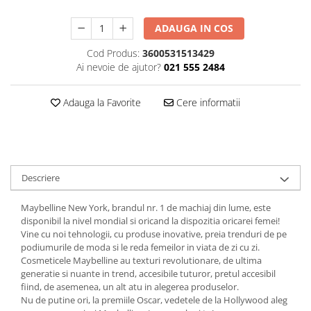
Plasturi
ADAUGA IN COS
Produse incontinenta
Cod Produs:
3600531513429
Sampon
Ai nevoie de ajutor?
021 555 2484
Sare de baie
Adauga la Favorite
Cere informatii
Servetele Umede
Descriere
Maybelline New York, brandul nr. 1 de machiaj din lume, este
disponibil la nivel mondial si oricand la dispozitia oricarei femei!
Vine cu noi tehnologii, cu produse inovative, preia trenduri de pe
podiumurile de moda si le reda femeilor in viata de zi cu zi.
Cosmeticele Maybelline au texturi revolutionare, de ultima
generatie si nuante in trend, accesibile tuturor, pretul accesibil
fiind, de asemenea, un alt atu in alegerea produselor.
Nu de putine ori, la premiile Oscar, vedetele de la Hollywood aleg