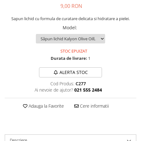
9,00 RON
Plasturi
Produse incontinenta
Sapun lichid cu formula de curatare delicata si hidratare a pielei.
Sampon
Model
:
Sare de baie
Servetele Umede
STOC EPUIZAT
Durata de livrare:
1
ALERTA STOC
Cod Produs:
C277
Ai nevoie de ajutor?
021 555 2484
Adauga la Favorite
Cere informatii
Descriere