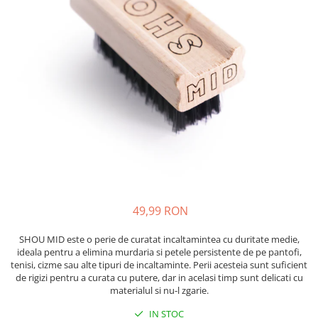
Absorbanti de Umiditate & Rezerve
Ceaiuri
Bioactivatori & Tratamente Fose
Septice
Cosmetice
Manusi Protectie
Vopsea Par
Ingrijire Par
Solutii curatare mobila
Ingrijire corp
Ingrijire maini
Ingrijire picioare
Ingrijire Urechi
Îngrijire Ten
Curatare Intretinere Incaltaminte
49,99 RON
Farmaceutice
Gel de Dus
SHOU MID este o perie de curatat incaltamintea cu duritate medie,
ideala pentru a elimina murdaria si petele persistente de pe pantofi,
Igiena Orala
tenisi, cizme sau alte tipuri de incaltaminte. Perii acesteia sunt suficient
Make-up
de rigizi pentru a curata cu putere, dar in acelasi timp sunt delicati cu
materialul si nu-l zgarie.
Fond de ten
IN STOC
Rujuri