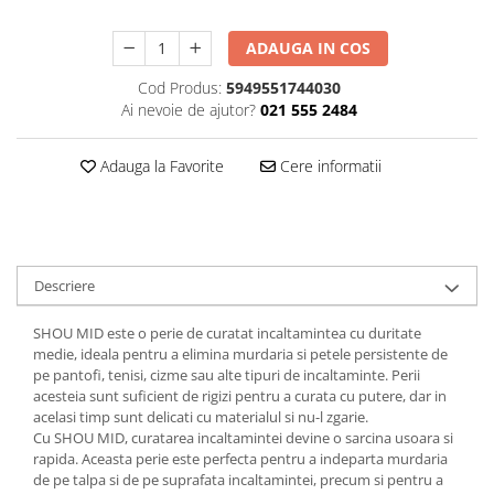
Plasturi
ADAUGA IN COS
Produse incontinenta
Cod Produs:
5949551744030
Sampon
Ai nevoie de ajutor?
021 555 2484
Sare de baie
Servetele Umede
Adauga la Favorite
Cere informatii
Descriere
SHOU MID este o perie de curatat incaltamintea cu duritate
medie, ideala pentru a elimina murdaria si petele persistente de
pe pantofi, tenisi, cizme sau alte tipuri de incaltaminte. Perii
acesteia sunt suficient de rigizi pentru a curata cu putere, dar in
acelasi timp sunt delicati cu materialul si nu-l zgarie.
Cu SHOU MID, curatarea incaltamintei devine o sarcina usoara si
rapida. Aceasta perie este perfecta pentru a indeparta murdaria
de pe talpa si de pe suprafata incaltamintei, precum si pentru a