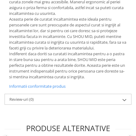
curata zonele mai greu accesibile. Manerul ergonomic al periei
asigura o priza ferma si confortabila, astfel incat sa puteti curata
incaltamintea cu usurinta.
Aceasta perie de curatat incaltamintea este ideala pentru
persoanele care sunt preocupate de aspectul curat si ingrijit al
incaltamintei lor, dar si pentru cei care doresc sa-si protejeze
investitia facuta in incaltaminte. Cu SHOU MID, puteti mentine
incaltamintea curata si ingrijita cu usurinta si rapiditate, fara sa va
faceti griji cu privire la deteriorarea materialului.
Indiferent daca doriti sa curatati incaltamintea pentru a o pastra
in stare buna sau pentru a arata bine, SHOU MID este peria
perfecta pentru a obtine rezultatele dorite. Aceasta perie este un
instrument indispensabil pentru orice persoana care doreste sa-
si mentina incaltamintea curata si ingrijita.
Informatii conformitate produs
Review-uri
(0)
PRODUSE ALTERNATIVE