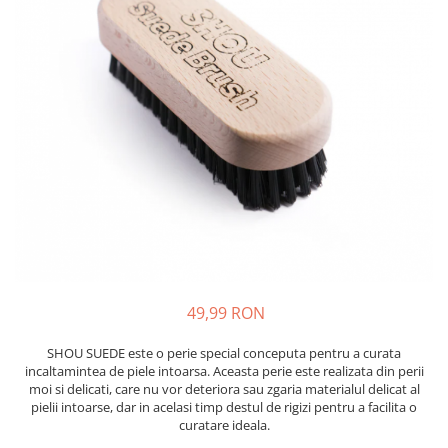
Insecticide
Ceaiuri
Dezinfectante
Cosmetice
Absorbanti de Umiditate & Rezerve
Vopsea Par
Bioactivatori & Tratamente Fose
Ingrijire Par
Septice
Ingrijire corp
Manusi Protectie
Ingrijire maini
Ingrijire picioare
Solutii curatare mobila
Ingrijire Urechi
Îngrijire Ten
Curatare Intretinere Incaltaminte
Farmaceutice
49,99 RON
Gel de Dus
SHOU SUEDE este o perie special conceputa pentru a curata
Igiena Orala
incaltamintea de piele intoarsa. Aceasta perie este realizata din perii
moi si delicati, care nu vor deteriora sau zgaria materialul delicat al
Make-up
pielii intoarse, dar in acelasi timp destul de rigizi pentru a facilita o
Fond de ten
curatare ideala.
Rujuri