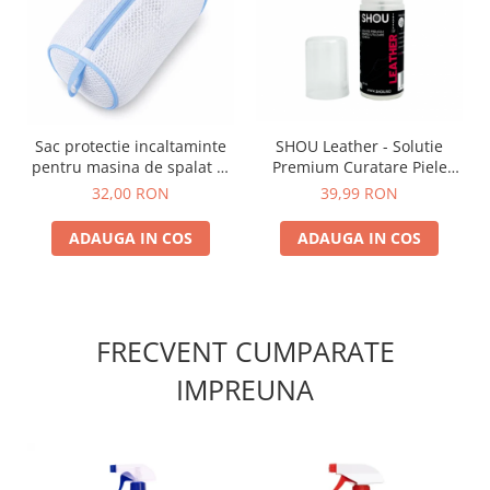
Sac protectie incaltaminte
SHOU Leather - Solutie
pentru masina de spalat di
Premium Curatare Piele
Marisa 23x38 cm
50ml
32,00 RON
39,99 RON
ADAUGA IN COS
ADAUGA IN COS
FRECVENT CUMPARATE
IMPREUNA