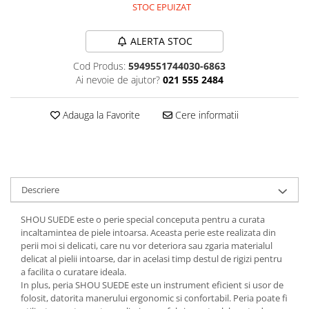
STOC EPUIZAT
Plasturi
Produse incontinenta
ALERTA STOC
Sampon
Cod Produs:
5949551744030-6863
Ai nevoie de ajutor?
021 555 2484
Sare de baie
Servetele Umede
Adauga la Favorite
Cere informatii
Descriere
SHOU SUEDE este o perie special conceputa pentru a curata
incaltamintea de piele intoarsa. Aceasta perie este realizata din
perii moi si delicati, care nu vor deteriora sau zgaria materialul
delicat al pielii intoarse, dar in acelasi timp destul de rigizi pentru
a facilita o curatare ideala.
In plus, peria SHOU SUEDE este un instrument eficient si usor de
folosit, datorita manerului ergonomic si confortabil. Peria poate fi