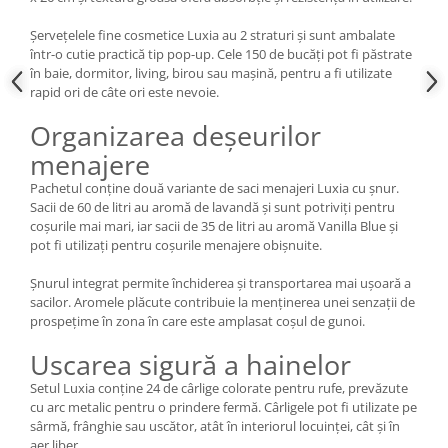
Șervețelele fine cosmetice Luxia au 2 straturi și sunt ambalate
într-o cutie practică tip pop-up. Cele 150 de bucăți pot fi păstrate
în baie, dormitor, living, birou sau mașină, pentru a fi utilizate
rapid ori de câte ori este nevoie.
Organizarea deșeurilor
menajere
Pachetul conține două variante de saci menajeri Luxia cu șnur.
Sacii de 60 de litri au aromă de lavandă și sunt potriviți pentru
coșurile mai mari, iar sacii de 35 de litri au aromă Vanilla Blue și
pot fi utilizați pentru coșurile menajere obișnuite.
Șnurul integrat permite închiderea și transportarea mai ușoară a
sacilor. Aromele plăcute contribuie la menținerea unei senzații de
prospețime în zona în care este amplasat coșul de gunoi.
Uscarea sigură a hainelor
Setul Luxia conține 24 de cârlige colorate pentru rufe, prevăzute
cu arc metalic pentru o prindere fermă. Cârligele pot fi utilizate pe
sârmă, frânghie sau uscător, atât în interiorul locuinței, cât și în
aer liber.