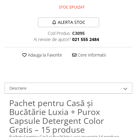
STOC EPUIZAT
Plasturi
Produse incontinenta
ALERTA STOC
Sampon
Cod Produs:
C3095
Sare de baie
Ai nevoie de ajutor?
021 555 2484
Servetele Umede
Adauga la Favorite
Cere informatii
Descriere
Pachet pentru Casă și
Bucătărie Luxia + Purox
Capsule Detergent Color
Gratis – 15 produse
Pachetul pentru Casă și Bucătărie Luxia reunește 14 produse