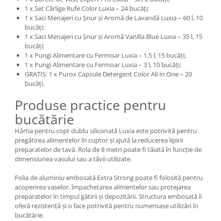
1 x Set Cârlige Rufe Color Luxia – 24 bucăți;
1 x Saci Menajeri cu Șnur și Aromă de Lavandă Luxia – 60 l, 10
bucăți;
1 x Saci Menajeri cu Șnur și Aromă Vanilla Blue Luxia – 35 l, 15
bucăți;
1 x Pungi Alimentare cu Fermoar Luxia – 1,5 l, 15 bucăți;
1 x Pungi Alimentare cu Fermoar Luxia – 3 l, 10 bucăți;
GRATIS: 1 x Purox Capsule Detergent Color All in One – 20
bucăți.
Produse practice pentru
bucătărie
Hârtia pentru copt dublu siliconată Luxia este potrivită pentru
pregătirea alimentelor în cuptor și ajută la reducerea lipirii
preparatelor de tavă. Rola de 8 metri poate fi tăiată în funcție de
dimensiunea vasului sau a tăvii utilizate.
Folia de aluminiu embosată Extra Strong poate fi folosită pentru
acoperirea vaselor, împachetarea alimentelor sau protejarea
preparatelor în timpul gătirii și depozitării. Structura embosată îi
oferă rezistență și o face potrivită pentru numeroase utilizări în
bucătărie.