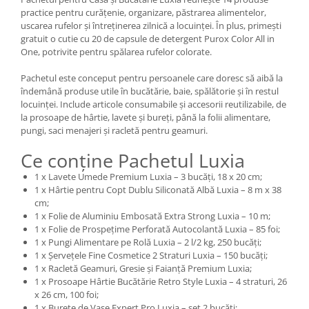
practice pentru curățenie, organizare, păstrarea alimentelor,
uscarea rufelor și întreținerea zilnică a locuinței. În plus, primești
gratuit o cutie cu 20 de capsule de detergent Purox Color All in
One, potrivite pentru spălarea rufelor colorate.
Pachetul este conceput pentru persoanele care doresc să aibă la
îndemână produse utile în bucătărie, baie, spălătorie și în restul
locuinței. Include articole consumabile și accesorii reutilizabile, de
la prosoape de hârtie, lavete și bureți, până la folii alimentare,
pungi, saci menajeri și racletă pentru geamuri.
Ce conține Pachetul Luxia
1 x Lavete Umede Premium Luxia – 3 bucăți, 18 x 20 cm;
1 x Hârtie pentru Copt Dublu Siliconată Albă Luxia – 8 m x 38
cm;
1 x Folie de Aluminiu Embosată Extra Strong Luxia – 10 m;
1 x Folie de Prospețime Perforată Autocolantă Luxia – 85 foi;
1 x Pungi Alimentare pe Rolă Luxia – 2 l/2 kg, 250 bucăți;
1 x Șervețele Fine Cosmetice 2 Straturi Luxia – 150 bucăți;
1 x Racletă Geamuri, Gresie și Faianță Premium Luxia;
1 x Prosoape Hârtie Bucătărie Retro Style Luxia – 4 straturi, 26
x 26 cm, 100 foi;
1 x Burete de Vase Expert Pro Luxia – set 2 bucăți;