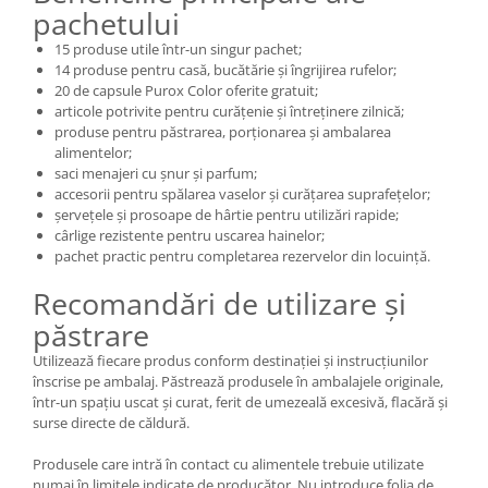
pachetului
15 produse utile într-un singur pachet;
14 produse pentru casă, bucătărie și îngrijirea rufelor;
20 de capsule Purox Color oferite gratuit;
articole potrivite pentru curățenie și întreținere zilnică;
produse pentru păstrarea, porționarea și ambalarea
alimentelor;
saci menajeri cu șnur și parfum;
accesorii pentru spălarea vaselor și curățarea suprafețelor;
șervețele și prosoape de hârtie pentru utilizări rapide;
cârlige rezistente pentru uscarea hainelor;
pachet practic pentru completarea rezervelor din locuință.
Recomandări de utilizare și
păstrare
Utilizează fiecare produs conform destinației și instrucțiunilor
înscrise pe ambalaj. Păstrează produsele în ambalajele originale,
într-un spațiu uscat și curat, ferit de umezeală excesivă, flacără și
surse directe de căldură.
Produsele care intră în contact cu alimentele trebuie utilizate
numai în limitele indicate de producător. Nu introduce folia de