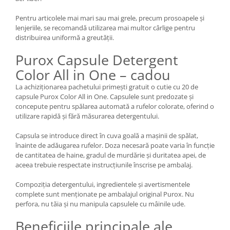
Pentru articolele mai mari sau mai grele, precum prosoapele și
lenjeriile, se recomandă utilizarea mai multor cârlige pentru
distribuirea uniformă a greutății.
Purox Capsule Detergent
Color All in One – cadou
La achiziționarea pachetului primești gratuit o cutie cu 20 de
capsule Purox Color All in One. Capsulele sunt predozate și
concepute pentru spălarea automată a rufelor colorate, oferind o
utilizare rapidă și fără măsurarea detergentului.
Capsula se introduce direct în cuva goală a mașinii de spălat,
înainte de adăugarea rufelor. Doza necesară poate varia în funcție
de cantitatea de haine, gradul de murdărie și duritatea apei, de
aceea trebuie respectate instrucțiunile înscrise pe ambalaj.
Compoziția detergentului, ingredientele și avertismentele
complete sunt menționate pe ambalajul original Purox. Nu
perfora, nu tăia și nu manipula capsulele cu mâinile ude.
Beneficiile principale ale