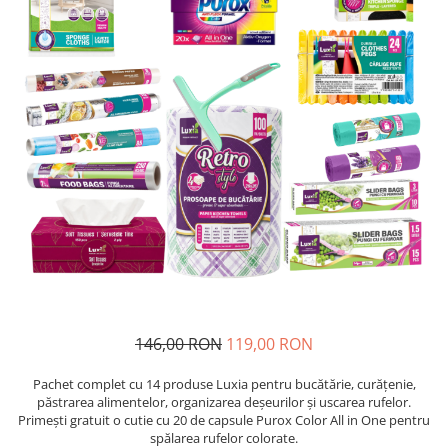
Insecticide
Ceaiuri
Dezinfectante
Cosmetice
Absorbanti de Umiditate & Rezerve
Vopsea Par
Bioactivatori & Tratamente Fose
Ingrijire Par
Septice
Ingrijire corp
Manusi Protectie
Ingrijire maini
Ingrijire picioare
Solutii curatare mobila
Ingrijire Urechi
Îngrijire Ten
Curatare Intretinere Incaltaminte
Farmaceutice
Gel de Dus
146,00 RON
119,00 RON
Igiena Orala
Pachet complet cu 14 produse Luxia pentru bucătărie, curățenie,
Make-up
păstrarea alimentelor, organizarea deșeurilor și uscarea rufelor.
Primești gratuit o cutie cu 20 de capsule Purox Color All in One pentru
Fond de ten
spălarea rufelor colorate.
Rujuri