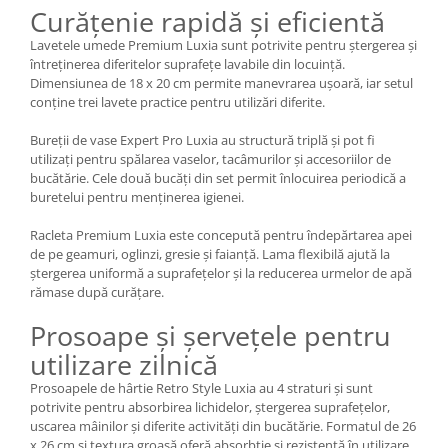
Curățenie rapidă și eficientă
Lavetele umede Premium Luxia sunt potrivite pentru ștergerea și
întreținerea diferitelor suprafețe lavabile din locuință.
Dimensiunea de 18 x 20 cm permite manevrarea ușoară, iar setul
conține trei lavete practice pentru utilizări diferite.
Bureții de vase Expert Pro Luxia au structură triplă și pot fi
utilizați pentru spălarea vaselor, tacâmurilor și accesoriilor de
bucătărie. Cele două bucăți din set permit înlocuirea periodică a
buretelui pentru menținerea igienei.
Racleta Premium Luxia este concepută pentru îndepărtarea apei
de pe geamuri, oglinzi, gresie și faianță. Lama flexibilă ajută la
ștergerea uniformă a suprafețelor și la reducerea urmelor de apă
rămase după curățare.
Prosoape și șervețele pentru
utilizare zilnică
Prosoapele de hârtie Retro Style Luxia au 4 straturi și sunt
potrivite pentru absorbirea lichidelor, ștergerea suprafețelor,
uscarea mâinilor și diferite activități din bucătărie. Formatul de 26
x 26 cm și textura groasă oferă absorbție și rezistență în utilizare.