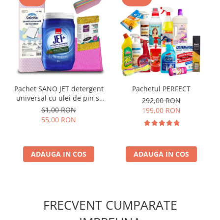
Pachet SANO JET detergent
Pachetul PERFECT
universal cu ulei de pin si
292,00 RON
accesorii de curatenie
61,00 RON
199,00 RON
55,00 RON
ADAUGA IN COS
ADAUGA IN COS
FRECVENT CUMPARATE