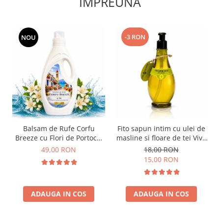
IMPREUNA
-3 RON
NOU
Balsam de Rufe Corfu
Fito sapun intim cu ulei de
Breeze cu Flori de Portocal
masline si floare de tei Viva
by Delia 2L
Oliva 400 ml
49,00 RON
18,00 RON
15,00 RON
ADAUGA IN COS
ADAUGA IN COS