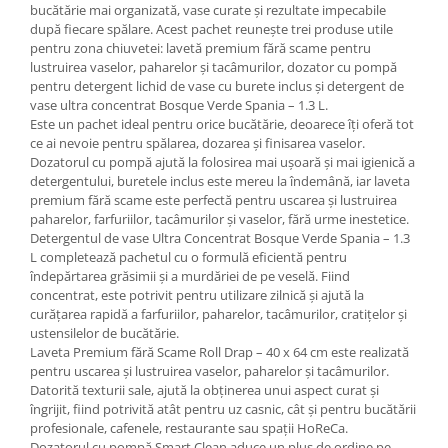
bucătărie mai organizată, vase curate și rezultate impecabile
după fiecare spălare. Acest pachet reunește trei produse utile
pentru zona chiuvetei: lavetă premium fără scame pentru
lustruirea vaselor, paharelor și tacâmurilor, dozator cu pompă
pentru detergent lichid de vase cu burete inclus și detergent de
vase ultra concentrat Bosque Verde Spania – 1.3 L.
Este un pachet ideal pentru orice bucătărie, deoarece îți oferă tot
ce ai nevoie pentru spălarea, dozarea și finisarea vaselor.
Dozatorul cu pompă ajută la folosirea mai ușoară și mai igienică a
detergentului, buretele inclus este mereu la îndemână, iar laveta
premium fără scame este perfectă pentru uscarea și lustruirea
paharelor, farfuriilor, tacâmurilor și vaselor, fără urme inestetice.
Detergentul de vase Ultra Concentrat Bosque Verde Spania – 1.3
L completează pachetul cu o formulă eficientă pentru
îndepărtarea grăsimii și a murdăriei de pe veselă. Fiind
concentrat, este potrivit pentru utilizare zilnică și ajută la
curățarea rapidă a farfuriilor, paharelor, tacâmurilor, cratițelor și
ustensilelor de bucătărie.
Laveta Premium fără Scame Roll Drap – 40 x 64 cm este realizată
pentru uscarea și lustruirea vaselor, paharelor și tacâmurilor.
Datorită texturii sale, ajută la obținerea unui aspect curat și
îngrijit, fiind potrivită atât pentru uz casnic, cât și pentru bucătării
profesionale, cafenele, restaurante sau spații HoReCa.
Dozatorul cu pompă Smart Clean aduce un plus de ordine pe