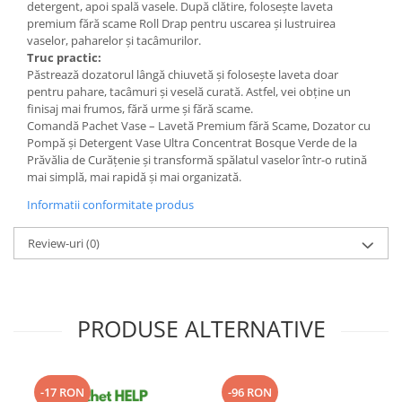
detergent, apoi spală vasele. După clătire, folosește laveta
premium fără scame Roll Drap pentru uscarea și lustruirea
vaselor, paharelor și tacâmurilor.
Truc practic:
Păstrează dozatorul lângă chiuvetă și folosește laveta doar
pentru pahare, tacâmuri și veselă curată. Astfel, vei obține un
finisaj mai frumos, fără urme și fără scame.
Comandă Pachet Vase – Lavetă Premium fără Scame, Dozator cu
Pompă și Detergent Vase Ultra Concentrat Bosque Verde de la
Prăvălia de Curățenie și transformă spălatul vaselor într-o rutină
mai simplă, mai rapidă și mai organizată.
Informatii conformitate produs
Review-uri
(0)
PRODUSE ALTERNATIVE
-17 RON
-96 RON