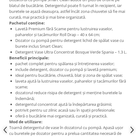
blatul de bucătărie. Detergentul poate fi turnat în recipient, iar
buretele se așază deasupra, astfel încât zona chiuvetei să fie mai
curată, mai practică și mai bine organizată.
Pachetul conține:
Lavetă Premium fără Scame pentru lustruirea vaselor,
paharelor și tacâmurilor Roll Drap – 40 x 64 cm;
Dozator cu pompă pentru detergent lichid de spălat vase cu
burete inclus Smart Clean;
Detergent Vase Ultra Concentrat Bosque Verde Spania – 1.3 L.
Beneficii principale:
pachet complet pentru spălarea și întreținerea vaselor;
include detergent, dozator cu pompă și lavetă premium;
ideal pentru bucătărie, chiuvetă, blat și zona de spălat vase;
laveta ajută la lustruirea vaselor, paharelor și tacâmurilor fără
scame;
dozatorul reduce risipa de detergent și menține buretele la
îndemână;
detergentul concentrat ajută la îndepărtarea grăsimii;
potrivit pentru uz zilnic acasă sau în spații profesionale;
oferă o bucătărie mai organizată, curată și practică.
Mod de utilizare:
Toarnă detergentul de vase în dozatorul cu pompă. Apasă ușor
cu buretele pe dozator pentru a prelua cantitatea necesară de