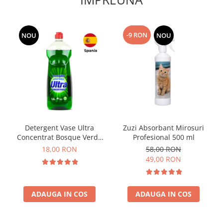
-9 RON
NOU
NOU
Detergent Vase Ultra
Zuzi Absorbant Mirosuri
Concentrat Bosque Verde
Profesional 500 ml
Spania 1.3L
18,00 RON
58,00 RON
49,00 RON
ADAUGA IN COS
ADAUGA IN COS