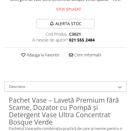
Plasturi
STOC EPUIZAT
Produse incontinenta
ALERTA STOC
Sampon
Cod Produs:
C3021
Sare de baie
Ai nevoie de ajutor?
021 555 2484
Servetele Umede
Adauga la Favorite
Cere informatii
Descriere
Pachet Vase – Lavetă Premium fără
Scame, Dozator cu Pompă și
Detergent Vase Ultra Concentrat
Bosque Verde
Pachetul Vase este combinația practică de care ai nevoie pentru o