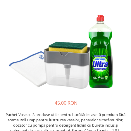
Insecticide
Ceaiuri
Dezinfectante
Cosmetice
Absorbanti de Umiditate & Rezerve
Vopsea Par
Bioactivatori & Tratamente Fose
Ingrijire Par
Septice
Ingrijire corp
Manusi Protectie
Ingrijire maini
Ingrijire picioare
Solutii curatare mobila
Ingrijire Urechi
Îngrijire Ten
Curatare Intretinere Incaltaminte
Farmaceutice
Gel de Dus
45,00 RON
Igiena Orala
Make-up
Pachet Vase cu 3 produse utile pentru bucătărie: lavetă premium fără
scame Roll Drap pentru lustruirea vaselor, paharelor și tacâmurilor,
Fond de ten
dozator cu pompă pentru detergent lichid cu burete inclus și
detergent de vase ultra concentrat Bosque Verde Spania – 1.3 L.
Rujuri