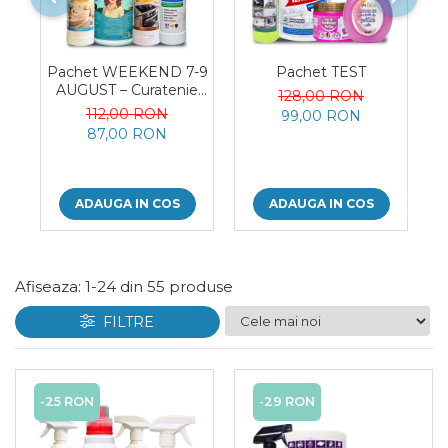
Plasturi
Produse incontinenta
Pachet WEEKEND 7-9
Pachet TEST
Sampon
AUGUST – Curatenie
128,00 RON
Sare de baie
Profesionala Completa,
112,00 RON
99,00 RON
4 Produse
87,00 RON
Servetele Umede
ADAUGA IN COS
ADAUGA IN COS
Afiseaza:
1-
24
din
55
produse
FILTRE
-25 RON
-29 RON