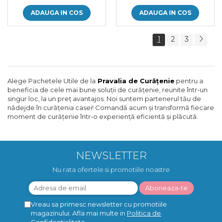
ADAUGA IN COS
ADAUGA IN COS
1
2
3
Alege Pachetele Utile de la
Pravalia de Curățenie
pentru a
beneficia de cele mai bune soluții de curățenie, reunite într-un
singur loc, la un preț avantajos. Noi suntem partenerul tău de
nădejde în curățenia casei! Comandă acum și transformă fiecare
moment de curățenie într-o experiență eficientă și plăcută.
NEWSLETTER
Nu rata ofertele si promotiile noastre
Vreau sa primesc newsletter cu promotiile
magazinului. Afla mai multe in
Politica de
Confidentialitate