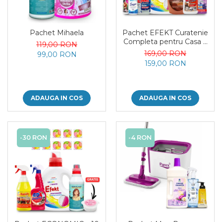
Pachet Mihaela
Pachet EFEKT Curatenie
Completa pentru Casa 7
119,00 RON
Produse
169,00 RON
99,00 RON
159,00 RON
ADAUGA IN COS
ADAUGA IN COS
-30 RON
-4 RON