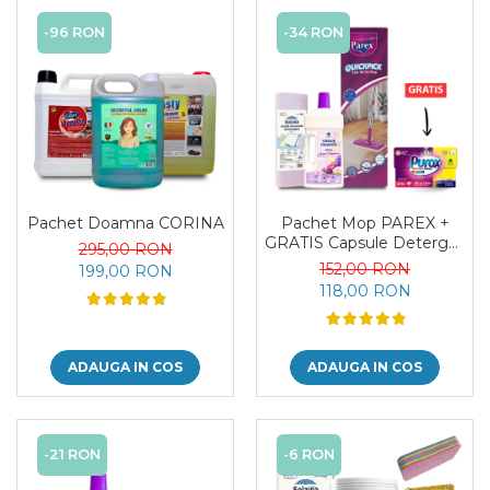
-96 RON
-34 RON
Pachet Doamna CORINA
Pachet Mop PAREX +
GRATIS Capsule Deterget
295,00 RON
PUROX
152,00 RON
199,00 RON
118,00 RON
ADAUGA IN COS
ADAUGA IN COS
-21 RON
-6 RON