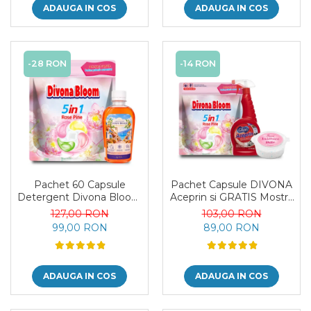
ADAUGA IN COS
ADAUGA IN COS
-28 RON
-14 RON
Pachet 60 Capsule
Pachet Capsule DIVONA
Detergent Divona Bloom
Aceprin si GRATIS Mostra
si Parfum de Rufe Corfu
Sare Delia
127,00 RON
103,00 RON
Breeze by Delia 200 ml
99,00 RON
89,00 RON
ADAUGA IN COS
ADAUGA IN COS