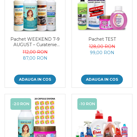
Pachet WEEKEND 7-9
Pachet TEST
AUGUST – Curatenie
128,00 RON
Profesionala Completa, 4
112,00 RON
99,00 RON
Produse
87,00 RON
ADAUGA IN COS
ADAUGA IN COS
-20 RON
-10 RON