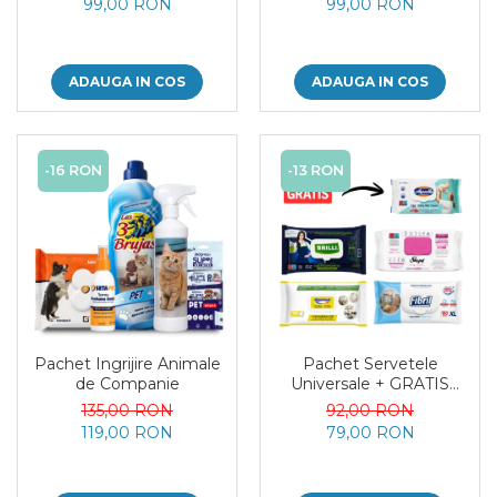
99,00 RON
99,00 RON
ADAUGA IN COS
ADAUGA IN COS
-16 RON
-13 RON
Pachet Ingrijire Animale
Pachet Servetele
de Companie
Universale + GRATIS
Servetele Umede pentru
135,00 RON
92,00 RON
Corp cu Crema Aquella
119,00 RON
79,00 RON