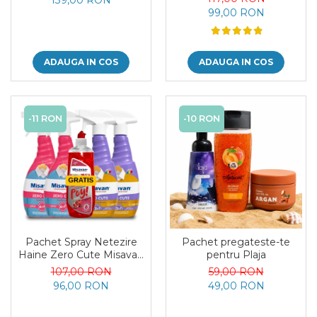
99,00 RON
ADAUGA IN COS
ADAUGA IN COS
-11 RON
-10 RON
Pachet Spray Netezire
Pachet pregateste-te
Haine Zero Cute Misavan
pentru Plaja
+ Detergent Vase Poy
107,00 RON
59,00 RON
Gratis
96,00 RON
49,00 RON