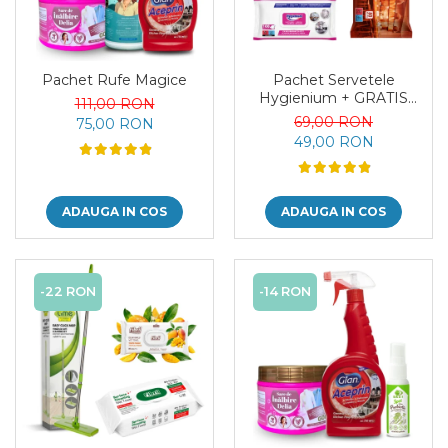
Pachet Rufe Magice
Pachet Servetele
Hygienium + GRATIS
111,00 RON
Servetele Mobila
69,00 RON
75,00 RON
49,00 RON
ADAUGA IN COS
ADAUGA IN COS
-22 RON
-14 RON