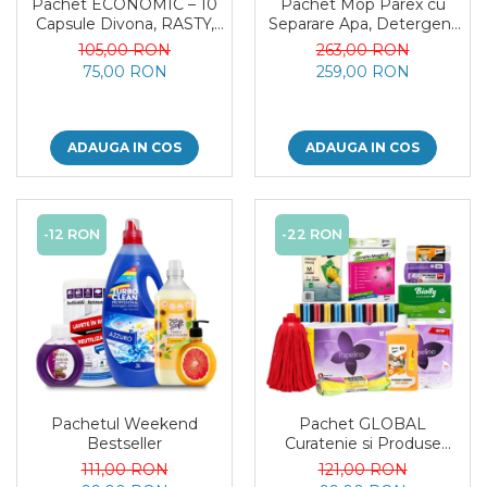
Pachet ECONOMIC – 10
Pachet Mop Parex cu
Capsule Divona, RASTY,
Separare Apa, Detergent
ACEPRIN, Efekt, Secretul
Pardoseli, Odorizant
105,00 RON
263,00 RON
Deliei + Sare Inalbire
Camera si Sapun Spuma
75,00 RON
259,00 RON
GRATIS
ADAUGA IN COS
ADAUGA IN COS
-12 RON
-22 RON
Pachetul Weekend
Pachet GLOBAL
Bestseller
Curatenie si Produse
Esentiale pentru Casa 11
111,00 RON
121,00 RON
Produse