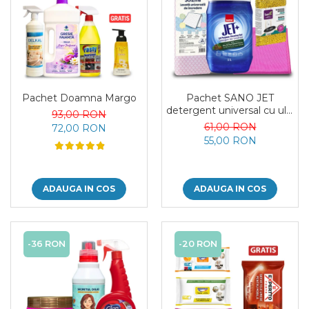
Pachet Doamna Margo
Pachet SANO JET
detergent universal cu ulei
93,00 RON
de pin si accesorii de
61,00 RON
72,00 RON
curatenie
55,00 RON
ADAUGA IN COS
ADAUGA IN COS
-36 RON
-20 RON