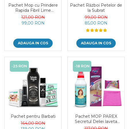
Pachet Mop cu Prindere
Pachet Război Petelor de
Rapida Fibril Lime
la Subrat
Servetele Suprafete si
121,00 RON
99,00 RON
Servetele Maini
99,00 RON
85,00 RON
ADAUGA IN COS
ADAUGA IN COS
-25 RON
-18 RON
Pachet pentru Barbati
Pachet MOP PAREX
Secretul Deliei laveta
164,00 RON
Premium Microfibra
117,00 RON
139,00 RON