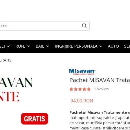
SEI
RUFE
BAIE
INGRIJIRE PERSONALA
AUTO
SE
GRATIS
Pachet MISAVAN Trat
1 Review
94,00 RON
Pachetul Misavan Tratamente
e
mai importante suprafețe și aparate
de calcar, murdăria persistentă și u
menții casa curată, strălucitoare și p