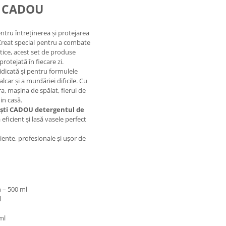
+ CADOU
ntru întreținerea și protejarea
 Creat special pentru a combate
tice, acest set de produse
rotejată în fiecare zi.
dicată și pentru formulele
ar și a murdăriei dificile. Cu
ra, mașina de spălat, fierul de
din casă.
ști CADOU detergentul de
eficient și lasă vasele perfect
iente, profesionale și ușor de
n – 500 ml
l
ml