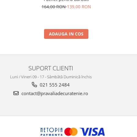
Lime Serv
N
164,00 RON
139,00 RON
1
ADAUGA IN COS
SUPORT CLIENTI
Luni / Vineri 09 - 17 - Sâmbătă Duminică închis
021 555 2484
contact@pravaliadecuratenie.ro