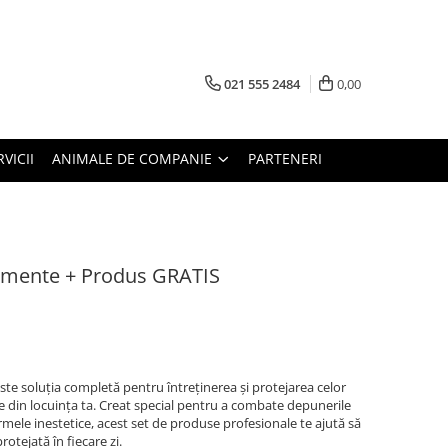
021 555 2484
0,00
RVICII
ANIMALE DE COMPANIE
PARTENERI
amente + Produs GRATIS
ste soluția completă pentru întreținerea și protejarea celor
 din locuința ta. Creat special pentru a combate depunerile
rmele inestetice, acest set de produse profesionale te ajută să
rotejată în fiecare zi.