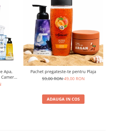
e Apa,
Pachet pregateste-te pentru Plaja
P
t Camera
59,00 RON
49,00 RON
16
N
ADAUGA IN COS