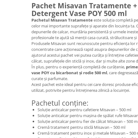
Pachet Misavan Tratamente 
Plasturi
Detergent Vase POY 500 ml
Produse incontinenta
Pachetul Misavan Tratamente
este soluția completă pe
celor mai importante suprafețe și aparate din locuința ta.
Sampon
depunerile de calcar, murdăria persistentă și urmele ineste
Sare de baie
profesionale te ajută să menții casa curată, strălucitoare și p
Produsele Misavan sunt recunoscute pentru eficiența lor ri
Servetele Umede
concentrate care acționează rapid asupra depunerilor de calc
ajutorul acestui pachet vei putea curăța și întreține cafetie
călcat, suprafețele din sticlă și inox, dar și multe alte zone 
În plus, pentru o experiență completă de curățenie,
prime
vase POY cu bicarbonat și rodie 500 ml
, care degresează 
curate și parfumate.
Acest pachet este ideal pentru cei care doresc produse efic
utilizat, potrivite pentru întreținerea zilnică a locuinței.
Pachetul conține:
Soluție anticalcar pentru cafetiere Misavan – 500 ml
Soluție anticalcar pentru mașina de spălat rufe Misava
Soluție anticalcar pentru fier de călcat Misavan – 500 m
Cremă tratament pentru sticlă Misavan – 500 ml
Cremă tratament pentru inox și metale Misavan – 500 