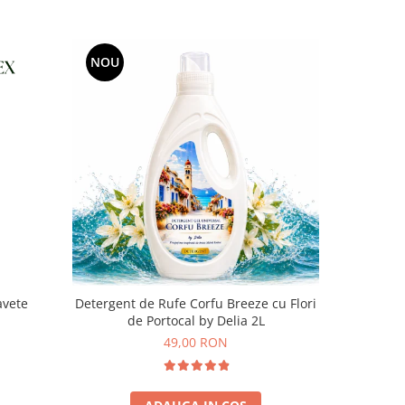
NOU
avete
Detergent de Rufe Corfu Breeze cu Flori
Gel de d
de Portocal by Delia 2L
N
49,00 RON