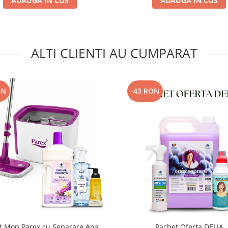
ADAUGA IN COS
ADAUGA IN COS
ALTI CLIENTI AU CUMPARAT
ON
-43 RON
t Mop Parex cu Separare Apa,
Pachet Oferta DELIA