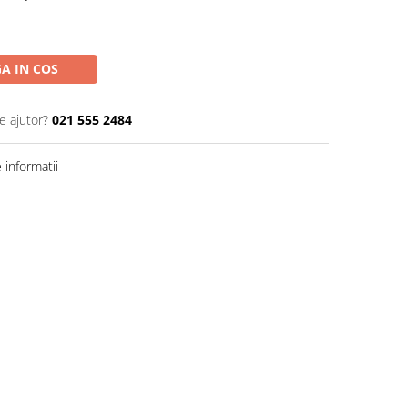
A IN COS
e ajutor?
021 555 2484
informatii