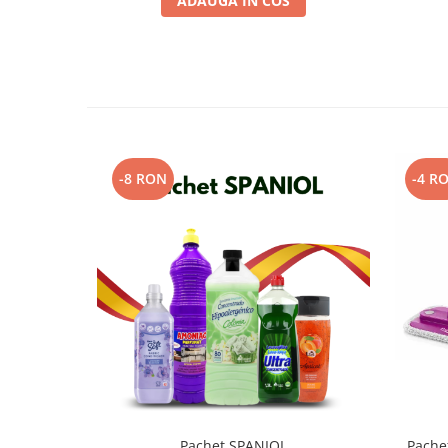
ADAUGA IN COS
-8 RON
-4 R
Pachet SPANIOL
Pache