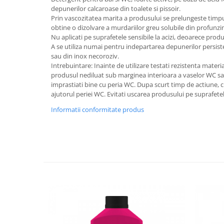
depunerilor calcaroase din toalete si pissoir.
Plasturi
Prin vascozitatea marita a produsului se prelungeste timpul
obtine o dizolvare a murdariilor greu solubile din profunzi
Produse incontinenta
Nu aplicati pe suprafetele sensibile la acizi, deoarece produ
Sampon
A se utiliza numai pentru indepartarea depunerilor persiste
sau din inox necoroziv.
Sare de baie
Intrebuintare: Inainte de utilizare testati rezistenta materia
Servetele Umede
produsul nediluat sub marginea interioara a vaselor WC sau
imprastiati bine cu peria WC. Dupa scurt timp de actiune, cla
ajutorul periei WC. Evitati uscarea produsului pe suprafete
Informatii conformitate produs