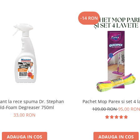
-14 RON
ant la rece spuma Dr. Stephan
Pachet Mop Parex si set 4 l
ld-Foam Degreaser 750ml
109,00 RON
95,00 RO
33,00 RON
ADAUGA IN COS
ADAUGA IN COS