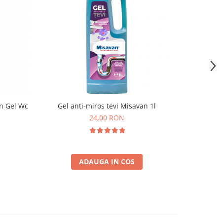
an Gel Wc
Gel anti-miros tevi Misavan 1l
Efekt
24,00 RON
ADAUGA IN COS