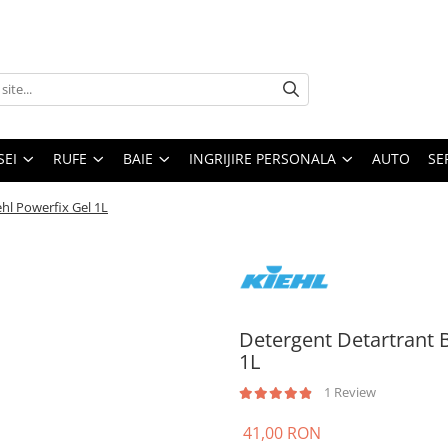
SEI
RUFE
BAIE
INGRIJIRE PERSONALA
AUTO
SE
ehl Powerfix Gel 1L
Detergent Detartrant B
1L
1 Review
41,00 RON