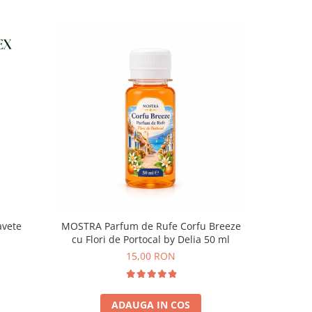
avete
MOSTRA Parfum de Rufe Corfu Breeze
Sapun sp
cu Flori de Portocal by Delia 50 ml
N
15,00 RON
ADAUGA IN COS