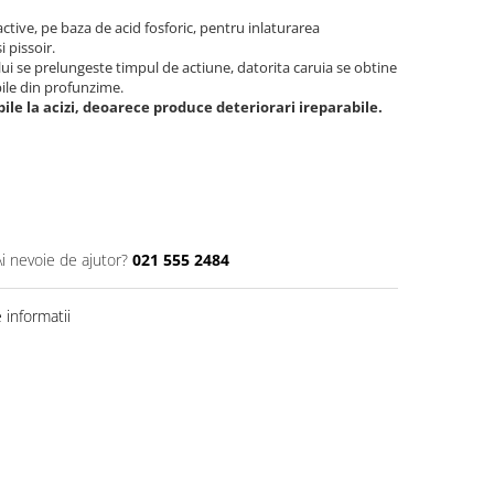
ctive, pe baza de acid fosforic, pentru inlaturarea
 pissoir.
ui se prelungeste timpul de actiune, datorita caruia se obtine
bile din profunzime.
ile la acizi, deoarece produce deteriorari ireparabile.
Ai nevoie de ajutor?
021 555 2484
informatii