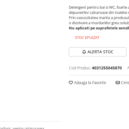
Detergent pentru bai si WC, foarte a
depunerilor calcaroase din toalete si
Prin vascozitatea marita a produsul
o dizolvare a murdariilor greu solu
Nu aplicati pe suprafetele sensib
STOC EPUIZAT
ALERTA STOC
Cod Produs:
4031255045870
Adauga la Favorite
Cere 
osforic, pentru inlaturarea