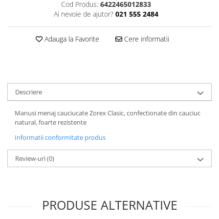
Cod Produs:
6422465012833
Plasturi
Ai nevoie de ajutor?
021 555 2484
Produse incontinenta
Adauga la Favorite
Cere informatii
Sampon
Sare de baie
Servetele Umede
Descriere
Manusi menaj cauciucate Zorex Clasic, confectionate din cauciuc
natural, foarte rezistente
Informatii conformitate produs
Review-uri
(0)
PRODUSE ALTERNATIVE