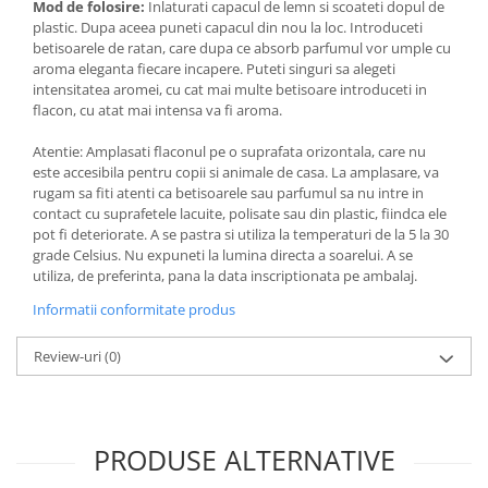
Mod de folosire:
Inlaturati capacul de lemn si scoateti dopul de
plastic. Dupa aceea puneti capacul din nou la loc. Introduceti
betisoarele de ratan, care dupa ce absorb parfumul vor umple cu
aroma eleganta fiecare incapere. Puteti singuri sa alegeti
intensitatea aromei, cu cat mai multe betisoare introduceti in
flacon, cu atat mai intensa va fi aroma.
Atentie: Amplasati flaconul pe o suprafata orizontala, care nu
este accesibila pentru copii si animale de casa. La amplasare, va
rugam sa fiti atenti ca betisoarele sau parfumul sa nu intre in
contact cu suprafetele lacuite, polisate sau din plastic, fiindca ele
pot fi deteriorate. A se pastra si utiliza la temperaturi de la 5 la 30
grade Celsius. Nu expuneti la lumina directa a soarelui. A se
utiliza, de preferinta, pana la data inscriptionata pe ambalaj.
Informatii conformitate produs
Review-uri
(0)
PRODUSE ALTERNATIVE