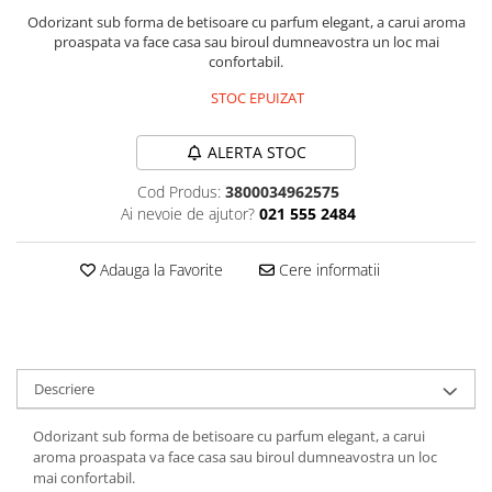
Odorizant sub forma de betisoare cu parfum elegant, a carui aroma
Plasturi
proaspata va face casa sau biroul dumneavostra un loc mai
Produse incontinenta
confortabil.
Sampon
STOC EPUIZAT
Sare de baie
ALERTA STOC
Servetele Umede
Cod Produs:
3800034962575
Ai nevoie de ajutor?
021 555 2484
Adauga la Favorite
Cere informatii
Descriere
Odorizant sub forma de betisoare cu parfum elegant, a carui
aroma proaspata va face casa sau biroul dumneavostra un loc
mai confortabil.