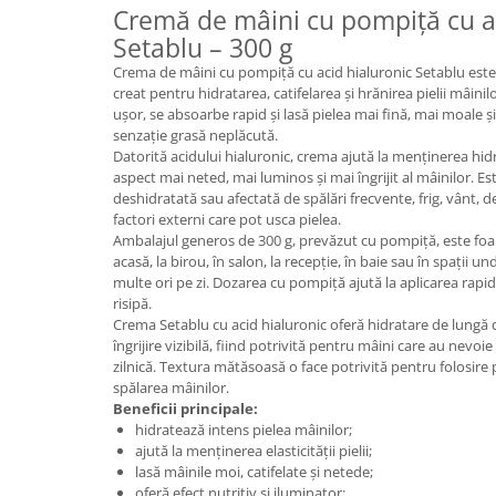
Cremă de mâini cu pompiță cu ac
Plasturi
Setablu – 300 g
Produse incontinenta
Crema de mâini cu pompiță cu acid hialuronic Setablu este u
creat pentru hidratarea, catifelarea și hrănirea pielii mâinil
Sampon
ușor, se absoarbe rapid și lasă pielea mai fină, mai moale și
Sare de baie
senzație grasă neplăcută.
Datorită acidului hialuronic, crema ajută la menținerea hidra
Servetele Umede
aspect mai neted, mai luminos și mai îngrijit al mâinilor. Es
deshidratată sau afectată de spălări frecvente, frig, vânt, de
factori externi care pot usca pielea.
Ambalajul generos de 300 g, prevăzut cu pompiță, este foart
acasă, la birou, în salon, la recepție, în baie sau în spații 
multe ori pe zi. Dozarea cu pompiță ajută la aplicarea rapidă
risipă.
Crema Setablu cu acid hialuronic oferă hidratare de lungă d
îngrijire vizibilă, fiind potrivită pentru mâini care au nevoie
zilnică. Textura mătăsoasă o face potrivită pentru folosire p
spălarea mâinilor.
Beneficii principale:
hidratează intens pielea mâinilor;
ajută la menținerea elasticității pielii;
lasă mâinile moi, catifelate și netede;
oferă efect nutritiv și iluminator;