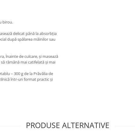
u birou.
masează delicat până la absorbția
pecial după spălarea mâinilor sau
ra, înainte de culcare, și masează
 să rămână mai catifelată și mai
blu – 300 g de la Prăvălia de
zilnică într-un format practic și
PRODUSE ALTERNATIVE