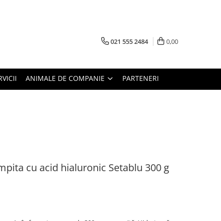
021 555 2484
0,00
RVICII
ANIMALE DE COMPANIE
PARTENERI
pita cu acid hialuronic Setablu 300 g