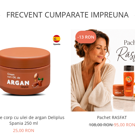
FRECVENT CUMPARATE IMPREUNA
-13 RON
 corp cu ulei de argan Deliplus
Pachet RASFAT
Spania 250 ml
108,00 RON
95,00 RO
25,00 RON