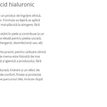
id hialuronic
n produs de îngrijire zilnică,
or. Formula sa lejeră se aplică
 mai plăcută la atingere, fără
tării în piele și contribuie la un
te ideală pentru pielea uscată,
tergenți, dezinfectanți sau alți
e practic pentru utilizare zilnică
unde crema este folosită de mai
 și igienică a produsului, fără
urată, hrănire și un efect de
 de confort, finețe și protecție
e parcursul zilei, inclusiv după