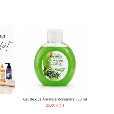
Gel de dus Am Nice Rosemary 750 ml
Apă de 
p
N
25,00 RON