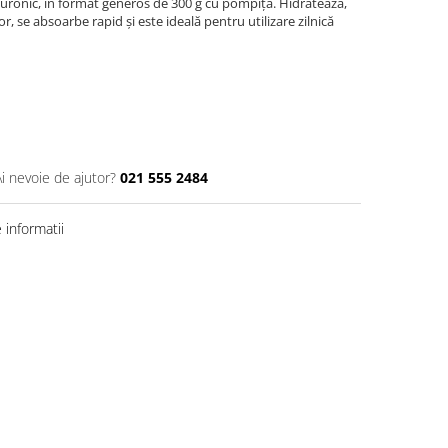
luronic, în format generos de 300 g cu pompiță. Hidratează,
or, se absoarbe rapid și este ideală pentru utilizare zilnică
Ai nevoie de ajutor?
021 555 2484
informatii