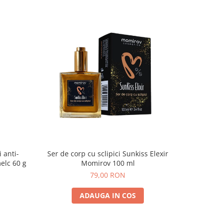
 anti-
Ser de corp cu sclipici Sunkiss Elexir
Crema de
elc 60 g
Momirov 100 ml
79,00 RON
ADAUGA IN COS