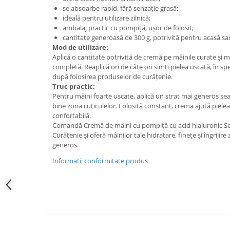
se absoarbe rapid, fără senzație grasă;
ideală pentru utilizare zilnică;
ambalaj practic cu pompiță, ușor de folosit;
cantitate generoasă de 300 g, potrivită pentru acasă sa
Mod de utilizare:
Aplică o cantitate potrivită de cremă pe mâinile curate și 
completă. Reaplică ori de câte ori simți pielea uscată, în s
după folosirea produselor de curățenie.
Truc practic:
Pentru mâini foarte uscate, aplică un strat mai generos sea
bine zona cuticulelor. Folosită constant, crema ajută pielea
confortabilă.
Comandă Cremă de mâini cu pompiță cu acid hialuronic Seta
Curățenie și oferă mâinilor tale hidratare, finețe și îngrijire 
generos.
Informatii conformitate produs