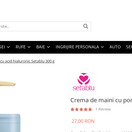
SEI
RUFE
BAIE
INGRIJIRE PERSONALA
AUTO
SE
u acid hialuronic Setablu 300 g
Crema de maini cu pom
1 Review
27,00 RON