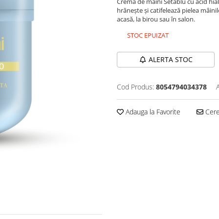
Cremă de mâini Setablu cu acid hia
hrănește și catifelează pielea mâinil
acasă, la birou sau în salon.
STOC EPUIZAT
ALERTA STOC
Cod Produs:
8054794034378
Adauga la Favorite
Cere 