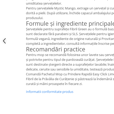
umiditatea șervețelelor.
Pentru șervețelele Mystic Mango, extrage un șervețel și cu
dorită a pielii. După utilizare, închide capacul ambalajului
produsului.
Formule și ingrediente principal
Șervețelele pentru suprafețe Fibril Green au o formulă baza
sunt declarate fără parabeni și SLS. Șervețelele pentru ig
formulă vegană, ingrediente de origine naturală și Provita
completă a ingredientelor, consultă informațiile înscrise p
Recomandări practice
Pentru mop se recomandă folosirea unor lavete sau șerveț
și potrivite pentru tipul de pardoseală curățat. Șervețelele 
sunt destinate ștergerii directe a suprafețelor lavabile; îna
delicate, ceruite sau sensibile la umiditate, testează produsu
Comandă Pachetul Mop cu Prindere Rapidă Easy Click Lime 
Fibril de la Prăvălia de Curățenie și păstrează la îndemână 
curată și mâini proaspete în fiecare zi.
Informatii conformitate produs