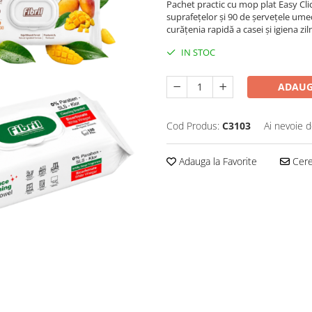
Pachet practic cu mop plat Easy Cli
suprafețelor și 90 de șervețele um
curățenia rapidă a casei și igiena zil
IN STOC
ADAUG
Cod Produs:
C3103
Ai nevoie d
Adauga la Favorite
Cere 