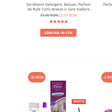
Set Mostre Detergent, Balsam, Parfum
Pach
de Rufe Corfu Breeze si Sare Inalbire
Delia – 4 buc (100 ml + 100 ml + 50 ml +
33,00 RON
25,00 RON
35 g)
ADAUGA IN COS
-34 RON
-4 R