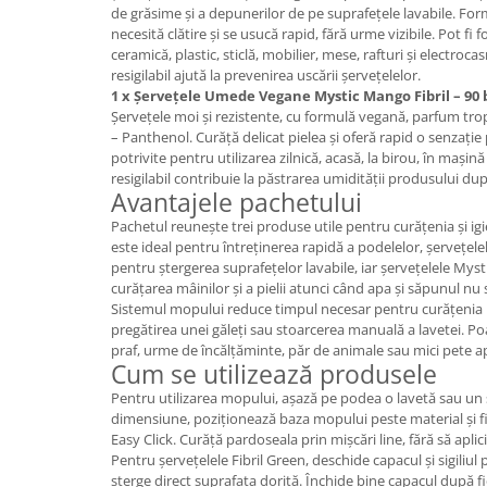
de grăsime și a depunerilor de pe suprafețele lavabile. For
necesită clătire și se usucă rapid, fără urme vizibile. Pot fi f
ceramică, plastic, sticlă, mobilier, mese, rafturi și electroc
resigilabil ajută la prevenirea uscării șervețelelor.
1 x Șervețele Umede Vegane Mystic Mango Fibril – 90 
Șervețele moi și rezistente, cu formulă vegană, parfum tr
– Panthenol. Curăță delicat pielea și oferă rapid o senzație
potrivite pentru utilizarea zilnică, acasă, la birou, în mașină
resigilabil contribuie la păstrarea umidității produsului du
Avantajele pachetului
Pachetul reunește trei produse utile pentru curățenia și igi
este ideal pentru întreținerea rapidă a podelelor, șervețelele
pentru ștergerea suprafețelor lavabile, iar șervețelele Mys
curățarea mâinilor și a pielii atunci când apa și săpunul nu
Sistemul mopului reduce timpul necesar pentru curățenia
pregătirea unei găleți sau stoarcerea manuală a lavetei. P
praf, urme de încălțăminte, păr de animale sau mici pete ap
Cum se utilizează produsele
Pentru utilizarea mopului, așază pe podea o lavetă sau un 
dimensiune, poziționează baza mopului peste material și fi
Easy Click. Curăță pardoseala prin mișcări line, fără să aplic
Pentru șervețelele Fibril Green, deschide capacul și sigiliul 
șterge direct suprafața dorită. Închide bine capacul după f