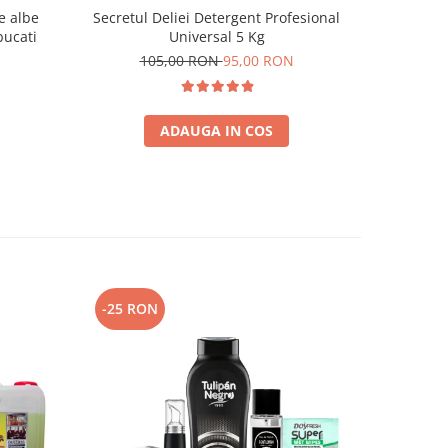
e albe
Secretul Deliei Detergent Profesional
Mop cu Pri
bucati
Universal 5 Kg
105,00 RON
95,00 RON
9
ADAUGA IN COS
-25 RON
-16 RO