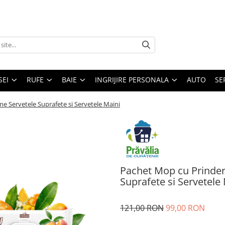
SEI
RUFE
BAIE
INGRIJIRE PERSONALA
AUTO
SE
me Servetele Suprafete si Servetele Maini
Pachet Mop cu Prindere
Suprafete si Servetele
121,00 RON
99,00 RON