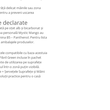
răță delicat mâinile sau zona
 pentru a preveni uscarea
e declarate
tă pe oțet alb și bicarbonat și
iena personală Mystic Mango au
mina B5 – Panthenol. Pentru lista
e ambalajele produselor.
ele compatibile cu baza acestuia
Fibril Green incluse în pachet
inte de utilizarea pe suprafețe
l într-o zonă puțin vizibilă.
+ Șervețele Suprafețe și Mâini
soluții practice pentru o casă