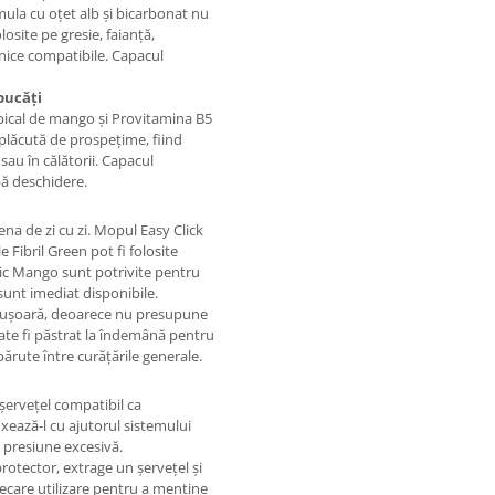
mula cu oțet alb și bicarbonat nu
olosite pe gresie, faianță,
asnice compatibile. Capacul
bucăți
opical de mango și Provitamina B5
 plăcută de prospețime, fiind
 sau în călătorii. Capacul
pă deschidere.
ena de zi cu zi. Mopul Easy Click
 Fibril Green pot fi folosite
tic Mango sunt potrivite pentru
 sunt imediat disponibile.
 ușoară, deoarece nu presupune
oate fi păstrat la îndemână pentru
ărute între curățările generale.
șervețel compatibil ca
xează-l cu ajutorul sistemului
i presiune excesivă.
protector, extrage un șervețel și
iecare utilizare pentru a menține