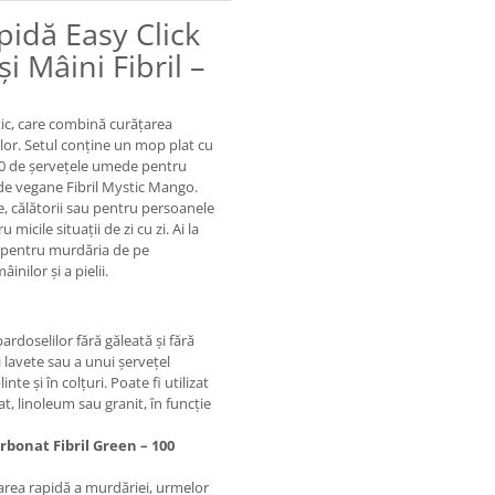
idă Easy Click
i Mâini Fibril –
ctic, care combină curățarea
ilor. Setul conține un mop plat cu
00 de șervețele umede pentru
ede vegane Fibril Mystic Mango.
e, călătorii sau pentru persoanele
micile situații de zi cu zi. Ai la
e pentru murdăria de pe
nilor și a pielii.
rdoselilor fără găleată și fără
 lavete sau a unui șervețel
te și în colțuri. Poate fi utilizat
t, linoleum sau granit, în funcție
rbonat Fibril Green – 100
țarea rapidă a murdăriei, urmelor