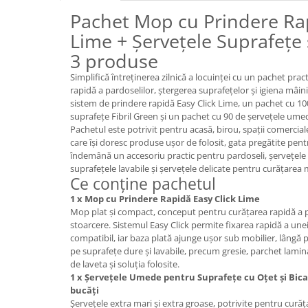
Pachet Mop cu Prindere Rap
Plasturi
Lime + Șervețele Suprafețe ș
Produse incontinenta
3 produse
Sampon
Simplifică întreținerea zilnică a locuinței cu un pachet pra
Sare de baie
rapidă a pardoselilor, ștergerea suprafețelor și igiena mâin
Servetele Umede
sistem de prindere rapidă Easy Click Lime, un pachet cu 1
suprafețe Fibril Green și un pachet cu 90 de șervețele um
Pachetul este potrivit pentru acasă, birou, spații comercial
care își doresc produse ușor de folosit, gata pregătite pentru 
îndemână un accesoriu practic pentru pardoseli, șervețel
suprafețele lavabile și șervețele delicate pentru curățarea mâi
Ce conține pachetul
1 x Mop cu Prindere Rapidă Easy Click Lime
Mop plat și compact, conceput pentru curățarea rapidă a pa
stoarcere. Sistemul Easy Click permite fixarea rapidă a unei
compatibil, iar baza plată ajunge ușor sub mobilier, lângă plin
pe suprafețe dure și lavabile, precum gresie, parchet lamina
de laveta și soluția folosite.
1 x Șervețele Umede pentru Suprafețe cu Oțet și Bica
bucăți
Șervețele extra mari și extra groase, potrivite pentru cură