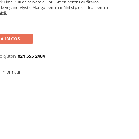
ck Lime, 100 de șervețele Fibril Green pentru curățarea
ede vegane Mystic Mango pentru mâini și piele. Ideal pentru
nică.
A IN COS
e ajutor?
021 555 2484
informatii