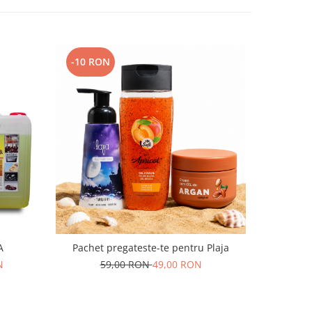
-10 RON
-93 RO
A
Pachet pregateste-te pentru Plaja
N
59,00 RON
49,00 RON
29