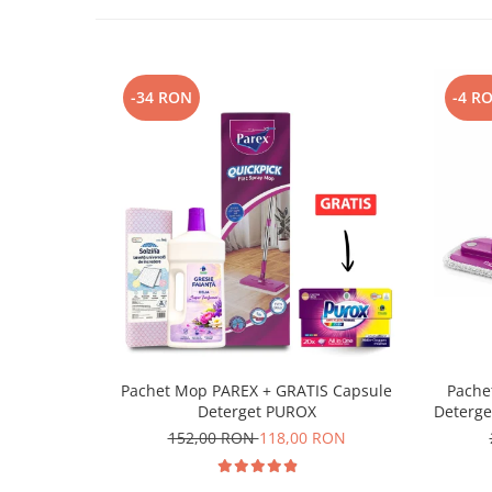
-34 RON
-4 R
Pachet Mop PAREX + GRATIS Capsule
Pache
Deterget PUROX
Deterge
152,00 RON
118,00 RON