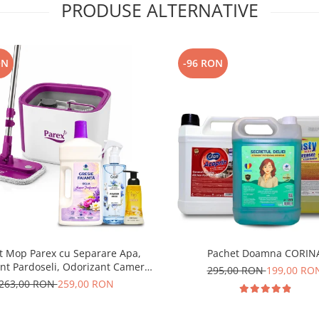
PRODUSE ALTERNATIVE
ON
-96 RON
t Mop Parex cu Separare Apa,
Pachet Doamna CORIN
nt Pardoseli, Odorizant Camera
295,00 RON
199,00 RO
si Sapun Spuma
263,00 RON
259,00 RON