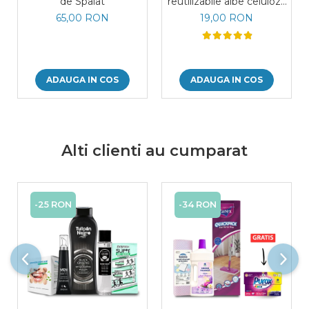
de Spalat
reutilizabile albe celuloza
30 x 20 cm rola 50 bucati
65,00 RON
19,00 RON
ADAUGA IN COS
ADAUGA IN COS
Alti clienti au cumparat
-25 RON
-34 RON