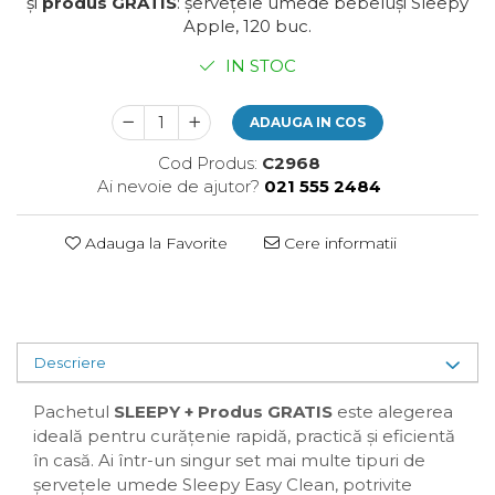
și
produs GRATIS
: șervețele umede bebeluși Sleepy
Plasturi
Apple, 120 buc.
Produse incontinenta
IN STOC
Sampon
Sare de baie
ADAUGA IN COS
Servetele Umede
Cod Produs:
C2968
Ai nevoie de ajutor?
021 555 2484
Adauga la Favorite
Cere informatii
Descriere
Pachetul
SLEEPY + Produs GRATIS
este alegerea
ideală pentru curățenie rapidă, practică și eficientă
în casă. Ai într-un singur set mai multe tipuri de
șervețele umede Sleepy Easy Clean, potrivite