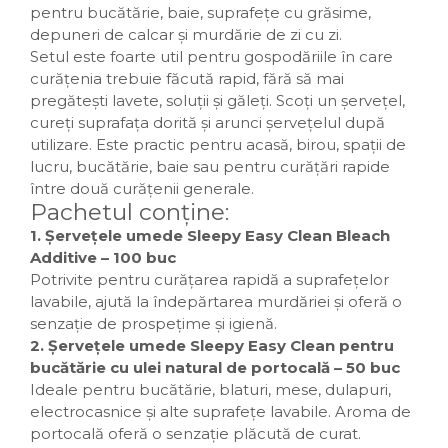
pentru bucătărie, baie, suprafețe cu grăsime,
depuneri de calcar și murdărie de zi cu zi.
Setul este foarte util pentru gospodăriile în care
curățenia trebuie făcută rapid, fără să mai
pregătești lavete, soluții și găleți. Scoți un șervețel,
cureți suprafața dorită și arunci șervețelul după
utilizare. Este practic pentru acasă, birou, spații de
lucru, bucătărie, baie sau pentru curățări rapide
între două curățenii generale.
Pachetul conține:
1. Șervețele umede Sleepy Easy Clean Bleach
Additive – 100 buc
Potrivite pentru curățarea rapidă a suprafețelor
lavabile, ajută la îndepărtarea murdăriei și oferă o
senzație de prospețime și igienă.
2. Șervețele umede Sleepy Easy Clean pentru
bucătărie cu ulei natural de portocală – 50 buc
Ideale pentru bucătărie, blaturi, mese, dulapuri,
electrocasnice și alte suprafețe lavabile. Aroma de
portocală oferă o senzație plăcută de curat.