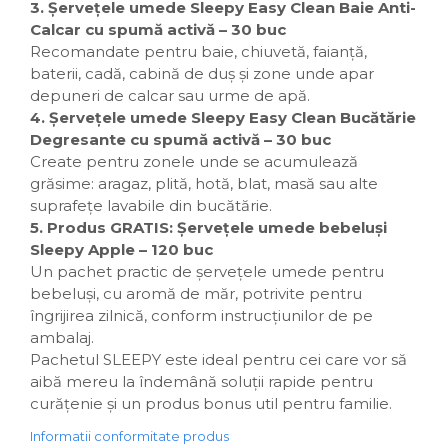
3. Șervețele umede Sleepy Easy Clean Baie Anti-
Calcar cu spumă activă – 30 buc
Recomandate pentru baie, chiuvetă, faianță,
baterii, cadă, cabină de duș și zone unde apar
depuneri de calcar sau urme de apă.
4. Șervețele umede Sleepy Easy Clean Bucătărie
Degresante cu spumă activă – 30 buc
Create pentru zonele unde se acumulează
grăsime: aragaz, plită, hotă, blat, masă sau alte
suprafețe lavabile din bucătărie.
5. Produs GRATIS: Șervețele umede bebeluși
Sleepy Apple – 120 buc
Un pachet practic de șervețele umede pentru
bebeluși, cu aromă de măr, potrivite pentru
îngrijirea zilnică, conform instrucțiunilor de pe
ambalaj.
Pachetul SLEEPY este ideal pentru cei care vor să
aibă mereu la îndemână soluții rapide pentru
curățenie și un produs bonus util pentru familie.
Informatii conformitate produs