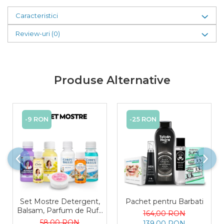
Caracteristici
Review-uri
(0)
Produse Alternative
-9 RON
-25 RON
Set Mostre Detergent,
Pachet pentru Barbati
Balsam, Parfum de Rufe
164,00 RON
și Sare Înălbire Delia
58,00 RON
139,00 RON