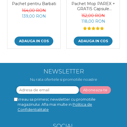
Pachet pentru Barbati
Pachet Mop PAREX +
GRATIS Capsule
164,00 RON
Deterget PUROX
152,00 RON
139,00 RON
118,00 RON
ADAUGA IN COS
ADAUGA IN COS
NEWSLETTER
Nu rata ofertele si promotiile noastre
Vreau sa primesc newsletter cu promotiile
magazinului. Afla mai multe in
Politica de
Confidentialitate
SOCIAL