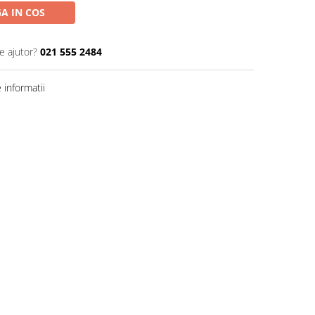
A IN COS
e ajutor?
021 555 2484
informatii