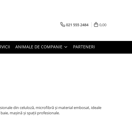
021 555 2484
0,00
RVICII
ANIMALE DE COMPANIE
PARTENERI
onale din celuloză, microfibră și material embosat, ideale
baie, mașină și spații profesionale.