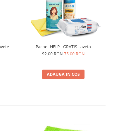
-8 RON
avete
Pachet HELP +GRATIS Laveta
N
92,00 RON
75,00 RON
1
ADAUGA IN COS