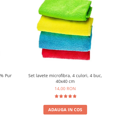
0% Pur
Set lavete microfibra, 4 culori, 4 buc,
Balsam de 
40x40 cm
Spa
14,00 RON
ADAUGA IN COS