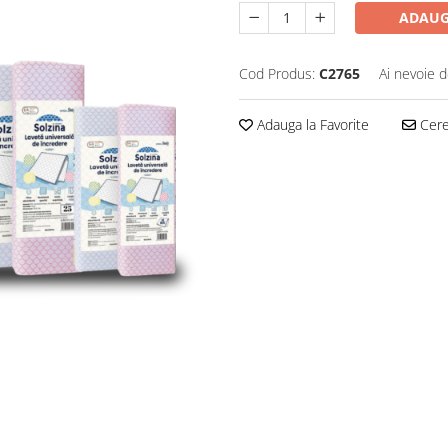
ADAUG
Cod Produs:
C2765
Ai nevoie d
Adauga la Favorite
Cere 