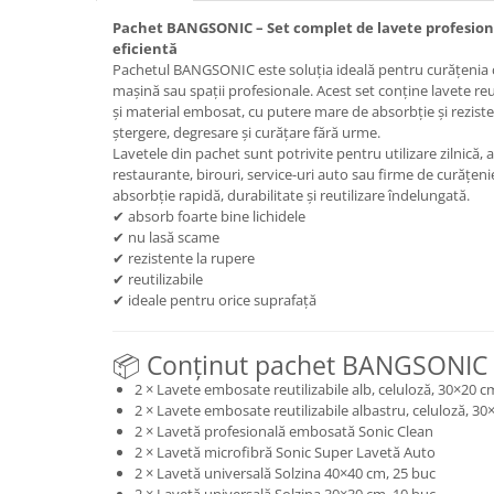
Pachet BANGSONIC – Set complet de lavete profesion
Plasturi
eficientă
Produse incontinenta
Pachetul BANGSONIC este soluția ideală pentru curățenia c
mașină sau spații profesionale. Acest set conține lavete reut
Sampon
și material embosat, cu putere mare de absorbție și reziste
Sare de baie
ștergere, degresare și curățare fără urme.
Lavetele din pachet sunt potrivite pentru utilizare zilnică, a
Servetele Umede
restaurante, birouri, service-uri auto sau firme de curățenie
absorbție rapidă, durabilitate și reutilizare îndelungată.
✔ absorb foarte bine lichidele
✔ nu lasă scame
✔ rezistente la rupere
✔ reutilizabile
✔ ideale pentru orice suprafață
📦 Conținut pachet BANGSONIC
2 × Lavete embosate reutilizabile alb, celuloză, 30×20 c
2 × Lavete embosate reutilizabile albastru, celuloză, 30
2 × Lavetă profesională embosată Sonic Clean
2 × Lavetă microfibră Sonic Super Lavetă Auto
2 × Lavetă universală Solzina 40×40 cm, 25 buc
2 × Lavetă universală Solzina 30×30 cm, 10 buc