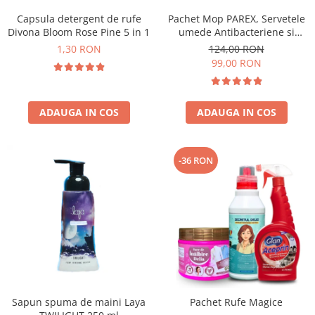
Capsula detergent de rufe
Pachet Mop PAREX, Servetele
Divona Bloom Rose Pine 5 in 1
umede Antibacteriene si
Multisuprafete
1,30 RON
124,00 RON
99,00 RON
ADAUGA IN COS
ADAUGA IN COS
-36 RON
Sapun spuma de maini Laya
Pachet Rufe Magice