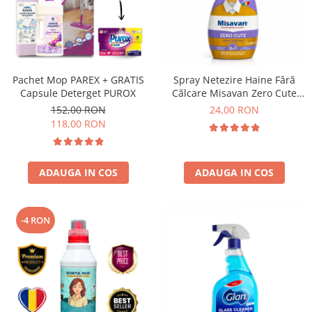
Pachet Mop PAREX + GRATIS
Spray Netezire Haine Fără
Capsule Deterget PUROX
Călcare Misavan Zero Cute
Zero Parfum 500 ml
152,00 RON
24,00 RON
118,00 RON
ADAUGA IN COS
ADAUGA IN COS
-4 RON