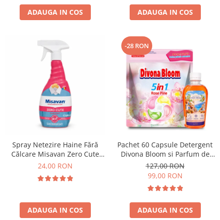
ADAUGA IN COS
ADAUGA IN COS
-28 RON
Spray Netezire Haine Fără
Pachet 60 Capsule Detergent
Călcare Misavan Zero Cute
Divona Bloom si Parfum de
Harmony Parfum Discret 500
Rufe Corfu Breeze by Delia
24,00 RON
127,00 RON
ml
200 ml
99,00 RON
ADAUGA IN COS
ADAUGA IN COS