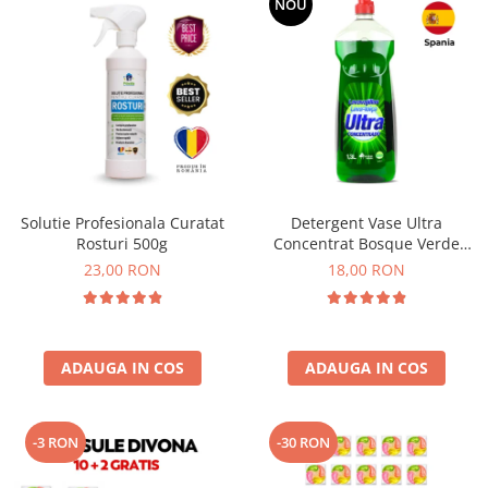
NOU
Solutie Profesionala Curatat
Detergent Vase Ultra
Rosturi 500g
Concentrat Bosque Verde
Spania 1.3L
23,00 RON
18,00 RON
ADAUGA IN COS
ADAUGA IN COS
-3 RON
-30 RON