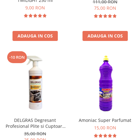
TWILIGHT 250 ml
111,00 RON
9,00 RON
75,00 RON
ADAUGA IN COS
ADAUGA IN COS
-10 RON
DELGRAS Degresant
Amoniac Super Parfumat
Profesional Plite si Cuptoare
15,00 RON
1L
35,00 RON
25,00 RON