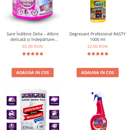
Insecticide
Ceaiuri
Dezinfectante
Cosmetice
Absorbanti de Umiditate & Rezerve
Vopsea Par
Bioactivatori & Tratamente Fose
Ingrijire Par
Sare Înălbire Delia – Albire
Degresant Profesional RASTY
Septice
delicată și îndepărtare
1000 ml
Ingrijire corp
eficientă a petelor 500 g
65,00 RON
22,00 RON
Manusi Protectie
Ingrijire maini
Ingrijire picioare
Solutii curatare mobila
Ingrijire Urechi
Îngrijire Ten
ADAUGA IN COS
ADAUGA IN COS
Curatare Intretinere Incaltaminte
Farmaceutice
Gel de Dus
Igiena Orala
Make-up
Fond de ten
Rujuri