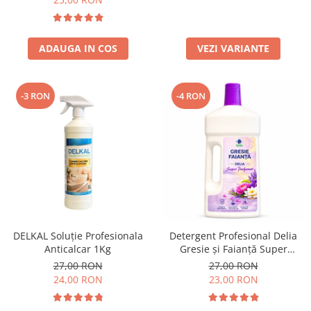
ADAUGA IN COS
VEZI VARIANTE
-3 RON
-4 RON
DELKAL Soluție Profesionala
Detergent Profesional Delia
Anticalcar 1Kg
Gresie și Faianță Super
Parfumat 1L
27,00 RON
27,00 RON
24,00 RON
23,00 RON