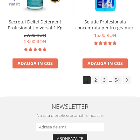
Secretul Deliei Detergent
Solutie Profesionala
Profesional Universal 1 Kg
concentrata pentru geamuri
Gian 1000 ml
27,00 RON
15,00 RON
23,00 RON
ADAUGA IN COS
ADAUGA IN COS
1
2
3
54
...
NEWSLETTER
Nu rata ofertele si promotiile noastre