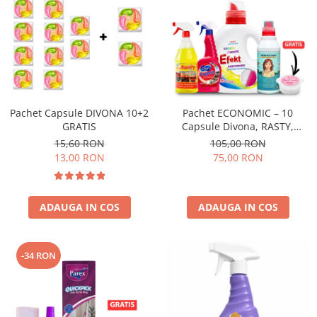
Pachet Capsule DIVONA 10+2
Pachet ECONOMIC – 10
GRATIS
Capsule Divona, RASTY,
ACEPRIN, Efekt, Secretul Deliei
15,60 RON
105,00 RON
+ Sare Inalbire GRATIS
13,00 RON
75,00 RON
ADAUGA IN COS
ADAUGA IN COS
-34 RON