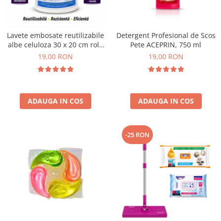
Plasturi
Produse incontinenta
Lavete embosate reutilizabile
Detergent Profesional de Scos
Sampon
albe celuloza 30 x 20 cm rola
Pete ACEPRIN, 750 ml
50 bucati
19,00 RON
19,00 RON
Sare de baie
Servetele Umede
ADAUGA IN COS
ADAUGA IN COS
-25 RON